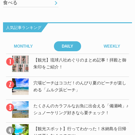
食べる
人気記事ランキング
MONTHLY
DAILY
WEEKLY
御
【観光】琉球八社めぐりのまとめ記事！拝殿と御
朱印をご紹介！
」♪
穴場ビーチはココだ！のんびり夏のビーチが楽し
める「ムルク浜ビーチ」
帰
たくさんのカラフルなお魚に出会える「備瀬崎」♪
シュノーケリング好きなら要チェック！
子
【観光スポット】行ってわかった！水納島を日帰