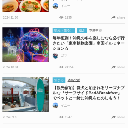
イニー
2024.11.30
1935
share
観光（観る）
遊ぶ
本島中部
毎年恒例！沖縄の冬を楽しむなら必ず行
きたい「東南植物楽園」南国イルミネー
ション☆
ゴマ
2024.10.01
24154
share
泊まる
本島北部
【観光宿泊】愛犬と泊まれるリーズナブ
ルな『サーフサイドBed&Breakfast』
でペットと一緒に沖縄をたのしもう！
イニー
2024.09.10
1947
share