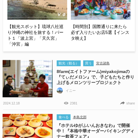
【観光スポット】琉球八社巡
【時間別】国際通りに来たら
り沖縄の神社を旅する！パー
必ず入りたいお店5選【インス
ト１「波上宮」「天久宮」
タ映え】
「沖宮」編
観光（観る）
買う
宮古諸島
8farm(エイトファーム)miyakojimaの
『てぃだメロン』で、子どもたちと作り
上げるメロンツリープロジェクト
イニー
2024.12.18
2381
share
食べる
本島北部
『ホテルゆがふいんおきなわ』で開催
中！『本格中華オーダーバイキングディ
ナー飲茶フェア』