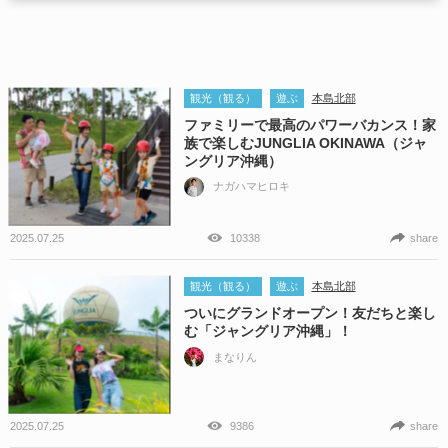
観光（観る）
遊ぶ
本島北部
ファミリーで最高のパワーバカンス！家
族で楽しむJUNGLIA OKINAWA（ジャ
ングリア沖縄）
ナガハマヒロキ
2025.07.25
10338
share
観光（観る）
遊ぶ
本島北部
ついにグランドオープン！友だちと楽し
む「ジャングリア沖縄」！
まなりん
2025.07.25
9386
share