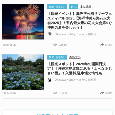
観光（観る）
遊ぶ
本島北部
【観光イベント】海洋博公園サマーフェ
スティバル 2025【海洋博美ら海花火大
会2025】！県内最大級の花火大会第4で
沖縄の夏を楽しもう！
Okinawa Holiday Hackers 編集部
2025.05.20
16656
share
観光（観る）
本島北部
【観光スポット】2025年の開園日決
定！！沖縄本島北部にある「よへなあじ
さい園」！入園料,駐車場の情報も！
Okinawa Holiday Hackers 編集部
2025.05.07
16399
share