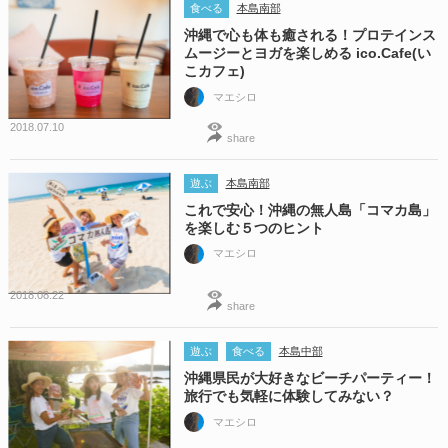
食べる
本島南部
沖縄で心も体も癒される！プロテインス
ムージーとヨガを楽しめる ico.Cafe(い
こカフェ)
マエシロ
2018.07.10
share
遊ぶ
本島南部
これで安心！沖縄の無人島「コマカ島」
を楽しむ５つのヒント
マエシロ
2018.08.22
share
遊ぶ
食べる
本島中部
沖縄県民が大好きなビーチパーティー！
旅行でも気軽に体験してみない？
マエシロ