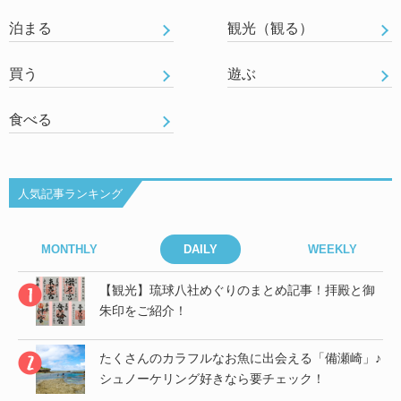
泊まる
観光（観る）
買う
遊ぶ
食べる
人気記事ランキング
MONTHLY
DAILY
WEEKLY
御
【観光】琉球八社めぐりのまとめ記事！拝殿と御
朱印をご紹介！
」♪
たくさんのカラフルなお魚に出会える「備瀬崎」♪
シュノーケリング好きなら要チェック！