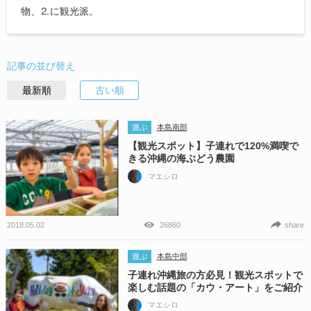
物、⒉に観光派。
記事の並び替え
最新順
古い順
遊ぶ
本島南部
【観光スポット】子連れで120%満喫で
きる沖縄の海ぶどう農園
マエシロ
2018.05.02
26860
share
遊ぶ
本島中部
子連れ沖縄旅の方必見！観光スポットで
楽しむ話題の「カウ・アート」をご紹介
マエシロ