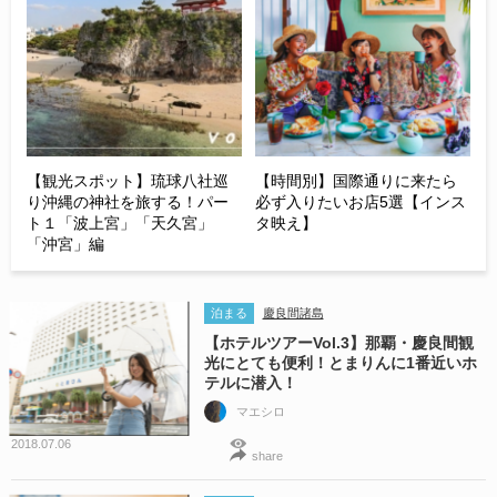
【観光スポット】琉球八社巡
【時間別】国際通りに来たら
り沖縄の神社を旅する！パー
必ず入りたいお店5選【インス
ト１「波上宮」「天久宮」
タ映え】
「沖宮」編
泊まる
慶良間諸島
【ホテルツアーVol.3】那覇・慶良間観
光にとても便利！とまりんに1番近いホ
テルに潜入！
マエシロ
2018.07.06
share