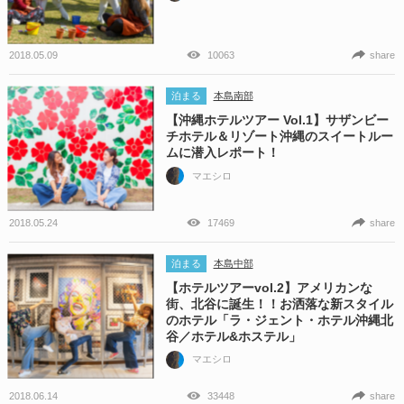
2018.05.09
10063
share
泊まる
本島南部
【沖縄ホテルツアー Vol.1】サザンビー
チホテル＆リゾート沖縄のスイートルー
ムに潜入レポート！
マエシロ
2018.05.24
17469
share
泊まる
本島中部
【ホテルツアーvol.2】アメリカンな
街、北谷に誕生！！お洒落な新スタイル
のホテル「ラ・ジェント・ホテル沖縄北
谷／ホテル&ホステル」
マエシロ
2018.06.14
33448
share