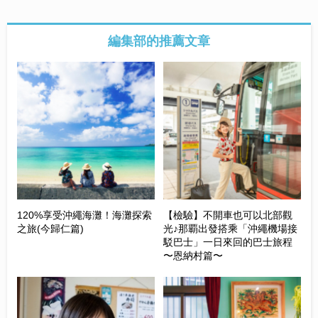
編集部的推薦文章
120%享受沖繩海灘！海灘探索
【檢驗】不開車也可以北部觀
之旅(今歸仁篇)
光♪那覇出發搭乘「沖繩機場接
駁巴士」一日來回的巴士旅程
〜恩納村篇〜