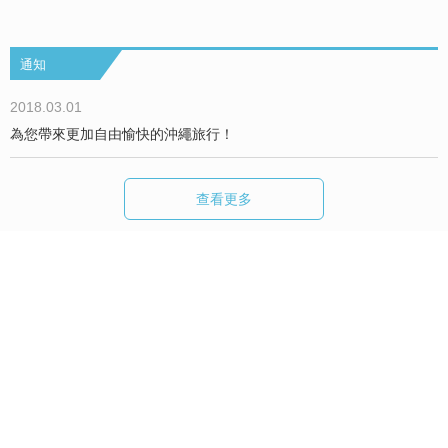
通知
2018.03.01
為您帶來更加自由愉快的沖繩旅行！
查看更多
闗於Okinawa Holiday Hackers
We are Hackers！
諮詢/採訪委託
讓我們一起度過High翻天的沖繩假期吧！！！