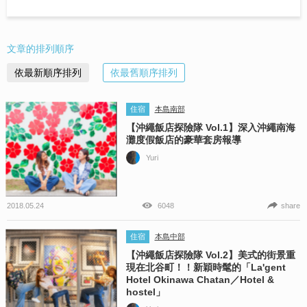
文章的排列順序
依最新順序排列
依最舊順序排列
住宿
本島南部
【沖繩飯店探險隊 Vol.1】深入沖繩南海
灘度假飯店的豪華套房報導
Yuri
2018.05.24
6048
share
住宿
本島中部
【沖繩飯店探險隊 Vol.2】美式的街景重
現在北谷町！！新穎時髦的「La'gent
Hotel Okinawa Chatan／Hotel &
hostel」