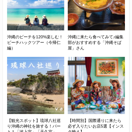
沖縄のビーチを120%楽しむ！
沖縄に来たら食べてみて♪編集
ビーチハックツアー（今帰仁
部がおすすめする「沖縄そば
編）
屋」さん
【観光スポット】琉球八社巡
【時間別】国際通りに来たら
り沖縄の神社を旅する！パー
必ず入りたいお店5選【インス
ト１「波上宮」「天久宮」
タ映え】