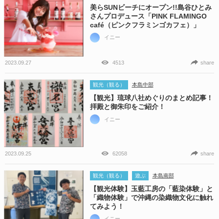
美らSUNビーチにオープン!!島谷ひとみ
さんプロデュース「PINK FLAMINGO
café（ピンクフラミンゴカフェ）」
イニー
2023.09.27
4513
share
観光（観る）
本島中部
【観光】琉球八社めぐりのまとめ記事！
拝殿と御朱印をご紹介！
イニー
2023.09.25
62058
share
観光（観る）
遊ぶ
本島南部
【観光体験】玉藍工房の「藍染体験」と
「織物体験」で沖縄の染織物文化に触れ
てみよう！
イニー