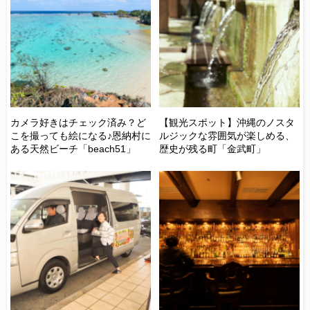
！
カメラ好きはチェック済み？ど
【観光スポット】沖縄のノスタ
つ
こを撮っても絵になる♪恩納村に
ルジックな雰囲気が楽しめる、
ち
ある天然ビーチ「beach51」
歴史が残る町「金武町」
縄
行
ち