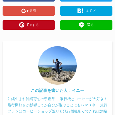
共有
はてブ
Pinする
送る
この記事を書いた人：
イニー
沖縄生まれ沖縄育ちの県産品。 飛行機とコーヒーが大好き！
飛行機好きが影響してか自分が飛ぶことにもハマり中！ 旅行
プランはコーヒーショップ巡りと飛行機撮影ができれば満足