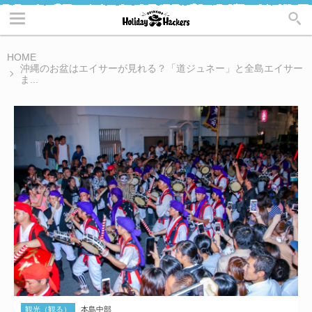
HOME
沖縄のお盆はエイサーが見れる？「道ジュネー」と全島エイサー
ま...
観光（観る）
本島中部