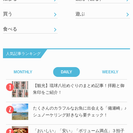
買う
遊ぶ
食べる
人気記事ランキング
MONTHLY
DAILY
WEEKLY
御
【観光】琉球八社めぐりのまとめ記事！拝殿と御
朱印をご紹介！
」♪
たくさんのカラフルなお魚に出会える「備瀬崎」♪
シュノーケリング好きなら要チェック！
帰
「おいしい」「安い」「ボリューム満点」３拍子