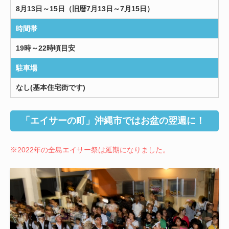
8月13日～15日（旧暦7月13日～7月15日）
時間帯
19時～22時頃目安
駐車場
なし(基本住宅街です)
「エイサーの町」沖縄市ではお盆の翌週に！
※2022年の全島エイサー祭は延期になりました。