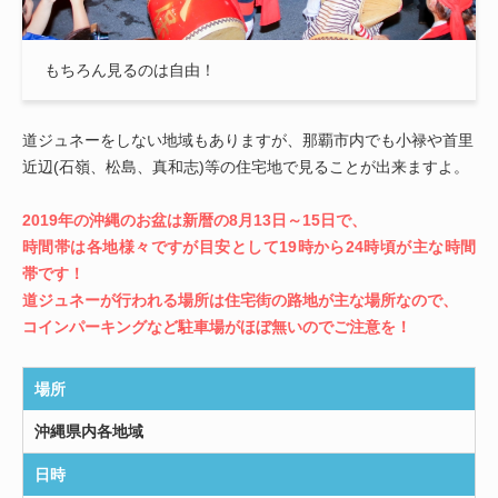
もちろん見るのは自由！
道ジュネーをしない地域もありますが、那覇市内でも小禄や首里
近辺(石嶺、松島、真和志)等の住宅地で見ることが出来ますよ。
2019年の沖縄のお盆は新暦の8月13日～15日で、
時間帯は各地様々ですが目安として19時から24時頃が主な時間
帯です！
道ジュネーが行われる場所は住宅街の路地が主な場所なので、
コインパーキングなど駐車場がほぼ無いのでご注意を！
場所
沖縄県内各地域
日時