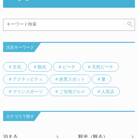
注目キーワード
# 文化
# 観光
# ビーチ
# 天然ビーチ
# アクティビティ
# 絶景スポット
# 夏
# マリンスポーツ
# ご当地グルメ
# 人気店
カテゴリで探す
泊まる
観光（観る）