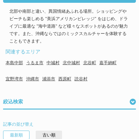
北部や南部と違い、異国情緒あふれる場所。ショッピングや
ビーチも楽しめる "美浜アメリカンビレッジ" をはじめ、ドラ
イブに最適な "海中道路" など様々なスポットがあるのが魅力
です。また、沖縄ならではのミックスカルチャーを体験する
こともできます。
関連するエリア
本島中部
うるま市
中城村
北中城村
北谷町
嘉手納町
宜野湾市
沖縄市
浦添市
西原町
読谷村
絞込検索
記事の並び替え
最新順
古い順