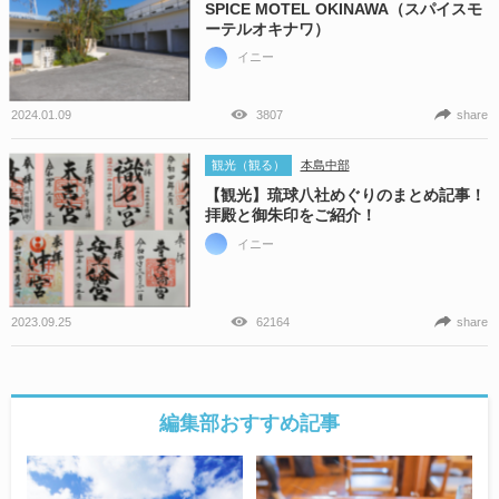
SPICE MOTEL OKINAWA（スパイスモ
ーテルオキナワ）
イニー
2024.01.09
3807
share
観光（観る）
本島中部
【観光】琉球八社めぐりのまとめ記事！
拝殿と御朱印をご紹介！
イニー
2023.09.25
62164
share
編集部おすすめ記事