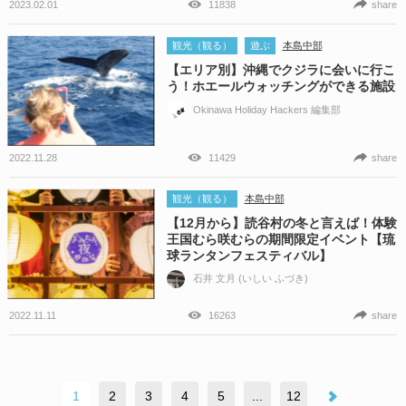
2023.02.01
11838
share
観光（観る）
遊ぶ
本島中部
【エリア別】沖縄でクジラに会いに行こ
う！ホエールウォッチングができる施設
Okinawa Holiday Hackers 編集部
2022.11.28
11429
share
観光（観る）
本島中部
【12月から】読谷村の冬と言えば！体験
王国むら咲むらの期間限定イベント【琉
球ランタンフェスティバル】
石井 文月 (いしい ふづき)
2022.11.11
16263
share
1
2
3
4
5
...
12