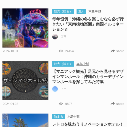
観光（観る）
遊ぶ
本島中部
毎年恒例！沖縄の冬を楽しむなら必ず行
きたい「東南植物楽園」南国イルミネー
ション☆
ゴマ
2024.10.01
24154
share
観光（観る）
本島中部
【マニアック観光】足元から見せるデザ
インマンホール！沖縄のカラーデザイン
マンホールを探してみた特集
イニー
2024.04.22
9807
share
泊まる
本島中部
レトロを味わうリノベーションホテル！