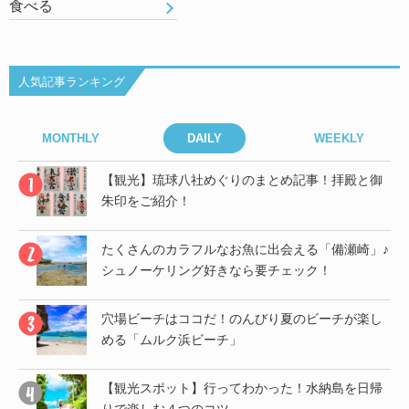
食べる
人気記事ランキング
MONTHLY
DAILY
WEEKLY
御
【観光】琉球八社めぐりのまとめ記事！拝殿と御
朱印をご紹介！
」♪
たくさんのカラフルなお魚に出会える「備瀬崎」♪
シュノーケリング好きなら要チェック！
帰
穴場ビーチはココだ！のんびり夏のビーチが楽し
める「ムルク浜ビーチ」
子
【観光スポット】行ってわかった！水納島を日帰