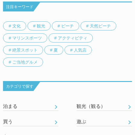
注目キーワード
# 文化
# 観光
# ビーチ
# 天然ビーチ
# マリンスポーツ
# アクティビティ
# 絶景スポット
# 夏
# 人気店
# ご当地グルメ
カテゴリで探す
泊まる
観光（観る）
買う
遊ぶ