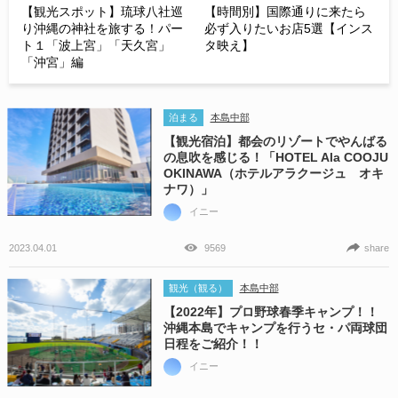
【観光スポット】琉球八社巡
【時間別】国際通りに来たら
り沖縄の神社を旅する！パー
必ず入りたいお店5選【インス
ト１「波上宮」「天久宮」
タ映え】
「沖宮」編
泊まる
本島中部
【観光宿泊】都会のリゾートでやんばる
の息吹を感じる！「HOTEL Ala COOJU
OKINAWA（ホテルアラクージュ オキ
ナワ）」
イニー
2023.04.01
9569
share
観光（観る）
本島中部
【2022年】プロ野球春季キャンプ！！
沖縄本島でキャンプを行うセ・パ両球団
日程をご紹介！！
イニー