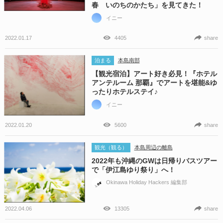
春 いのちのかたち」を見てきた！
イニー
2022.01.17
4405
share
泊まる
本島南部
【観光宿泊】アート好き必見！『ホテル
アンテルーム 那覇』でアートを堪能&ゆ
ったりホテルステイ♪
イニー
2022.01.20
5600
share
観光（観る）
本島周辺の離島
2022年も沖縄のGWは日帰りバスツアー
で「伊江島ゆり祭り」へ！
Okinawa Holiday Hackers 編集部
2022.04.06
13305
share