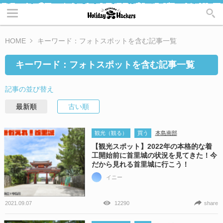
HOME
キーワード：フォトスポットを含む記事一覧
キーワード：フォトスポットを含む記事一覧
記事の並び替え
最新順
古い順
観光（観る）
買う
本島南部
【観光スポット】2022年の本格的な着
工開始前に首里城の状況を見てきた！今
だから見れる首里城に行こう！
イニー
2021.09.07
12290
share