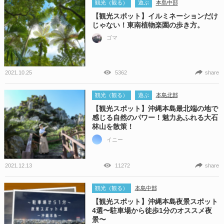
観光（観る）
遊ぶ
本島中部
【観光スポット】イルミネーションだけ
じゃない！東南植物楽園の歩き方。
ゴマ
2021.10.25
5362
share
観光（観る）
遊ぶ
本島北部
【観光スポット】沖縄本島最北端の地で
感じる自然のパワー！魅力あふれる大石
林山を散策！
イニー
2021.12.13
11272
share
観光（観る）
本島中部
【観光スポット】沖縄本島夜景スポット
4選〜駐車場から徒歩1分のオススメ夜
景〜