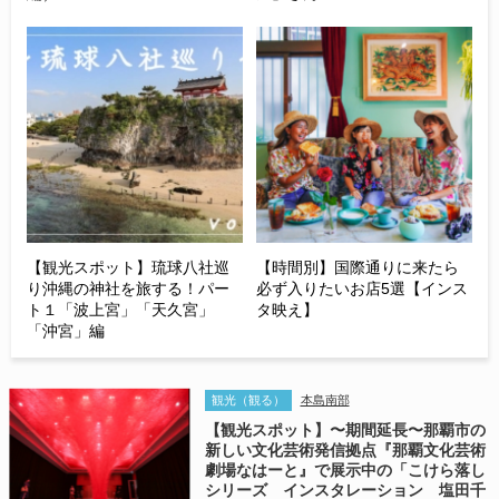
【観光スポット】琉球八社巡
【時間別】国際通りに来たら
り沖縄の神社を旅する！パー
必ず入りたいお店5選【インス
ト１「波上宮」「天久宮」
タ映え】
「沖宮」編
観光（観る）
本島南部
【観光スポット】〜期間延長〜那覇市の
新しい文化芸術発信拠点『那覇文化芸術
劇場なはーと』で展示中の「こけら落し
シリーズ インスタレーション 塩田千