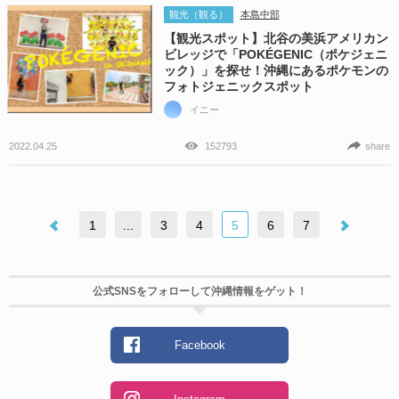
観光（観る）
本島中部
【観光スポット】北谷の美浜アメリカン
ビレッジで「POKÉGENIC（ポケジェニ
ック）」を探せ！沖縄にあるポケモンの
フォトジェニックスポット
イニー
2022.04.25
152793
share
1
...
3
4
5
6
7
公式SNSをフォローして沖縄情報をゲット！
Facebook