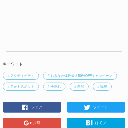
キーワード
# アクティビティ
# おきなわ体験最大50%OFFキャンペーン
# フォトスポット
# 子連れ
# 自然
# 観光
シェア
ツイート
共有
はてブ