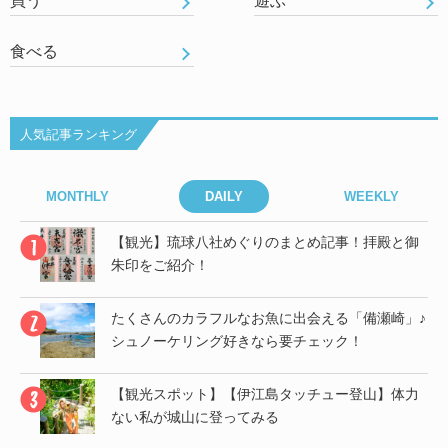
買う
遊ぶ
食べる
人気記事ランキング
MONTHLY
DAILY
WEEKLY
御
【観光】琉球八社めぐりのまとめ記事！拝殿と御
朱印をご紹介！
」♪
たくさんのカラフルなお魚に出会える「備瀬崎」♪
シュノーケリング好きなら要チェック！
帰
【観光スポット】【伊江島タッチュー登山】体力
ない私が城山に登ってみる