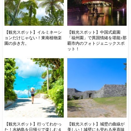
ー
【観光スポット】イルミネーシ
【観光スポット】中国式庭園
【
ャト
ョンだけじゃない！東南植物楽
「福州園」で異国情緒を堪能♪那
オ
園の歩き方。
覇市内のフォトジェニックスポ
と
ット！
に
【
【観光スポット】行ってわかっ
【観光スポット】城壁の曲線が
り
た！水納島を日帰りで楽しむ４
美しい！城壁にも登れる座喜味
港