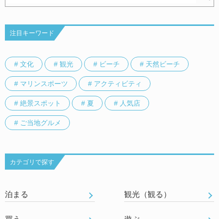
注目キーワード
# 文化
# 観光
# ビーチ
# 天然ビーチ
# マリンスポーツ
# アクティビティ
# 絶景スポット
# 夏
# 人気店
# ご当地グルメ
カテゴリで探す
泊まる
観光（観る）