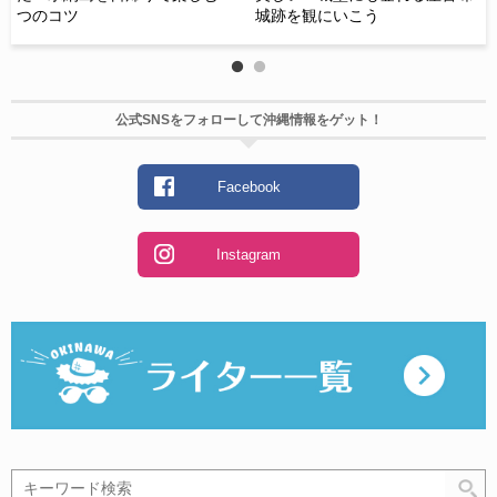
つのコツ
城跡を観にいこう
の
公式SNSをフォローして沖縄情報をゲット！
Facebook
Instagram