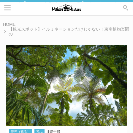
HOME
【観光スポット】イルミネーションだけじゃない！東南植物楽園
の...
観光（観る）
遊ぶ
本島中部