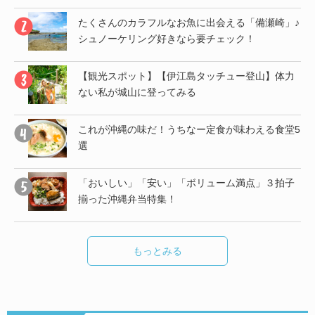
」♪
たくさんのカラフルなお魚に出会える「備瀬崎」♪
シュノーケリング好きなら要チェック！
帰
【観光スポット】【伊江島タッチュー登山】体力
ない私が城山に登ってみる
子
これが沖縄の味だ！うちなー定食が味わえる食堂5
選
し
「おいしい」「安い」「ボリューム満点」３拍子
揃った沖縄弁当特集！
もっとみる