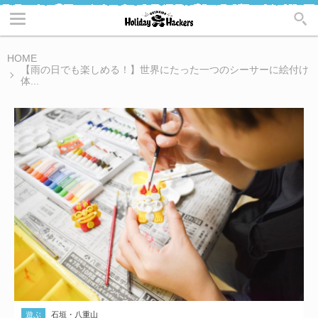
HOME
【雨の日でも楽しめる！】世界にたった一つのシーサーに絵付け
体...
遊ぶ
石垣・八重山