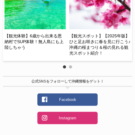
【観光体験】6歳から出来る恩
【観光スポット】【2025年版】
【
納村でSUP体験！無人島にも上
ひと足お咲きに春を見に行こう♪
険
陸しちゃう
沖縄の桜まつり＆桜の見れる観
め
光スポット紹介！
ド
公式SNSをフォローして沖縄情報をゲット！
Facebook
Instagram