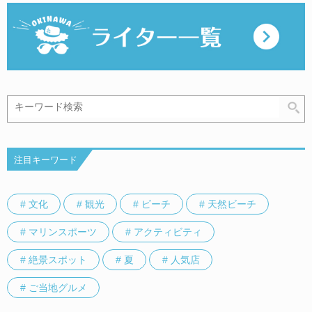
注目キーワード
# 文化
# 観光
# ビーチ
# 天然ビーチ
# マリンスポーツ
# アクティビティ
# 絶景スポット
# 夏
# 人気店
# ご当地グルメ