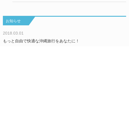
お知らせ
2018.03.01
もっと自由で快適な沖縄旅行をあなたに！
もっとみる
Okinawa Holiday Hackers について
We are Hackers！
お問い合わせ／取材依頼
沖縄で過ごすみんなのHolidayをもっと楽しく！