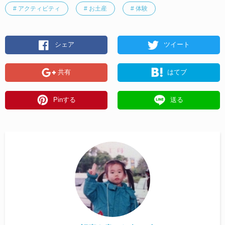
# アクティビティ
# お土産
# 体験
シェア
ツイート
共有
はてブ
Pinする
送る