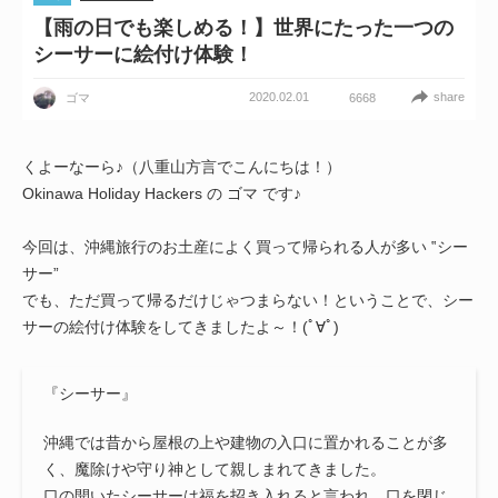
【雨の日でも楽しめる！】世界にたった一つの
シーサーに絵付け体験！
2020.02.01
share
ゴマ
6668
くよーなーら♪（八重山方言でこんにちは！）
Okinawa Holiday Hackers の ゴマ です♪
今回は、沖縄旅行のお土産によく買って帰られる人が多い ‟シー
サー”
でも、ただ買って帰るだけじゃつまらない！ということで、シー
サーの絵付け体験をしてきましたよ～！(ﾟ∀ﾟ)
『シーサー』
沖縄では昔から屋根の上や建物の入口に置かれることが多
く、魔除けや守り神として親しまれてきました。
口の開いたシーサーは福を招き入れると言われ、口を閉じ