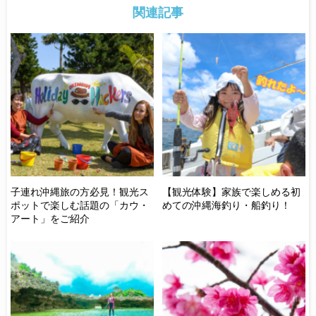
関連記事
ー
子連れ沖縄旅の方必見！観光ス
【観光体験】家族で楽しめる初
パ
し
ポットで楽しむ話題の「カウ・
めての沖縄海釣り・船釣り！
を
アート」をご紹介
体
す
！