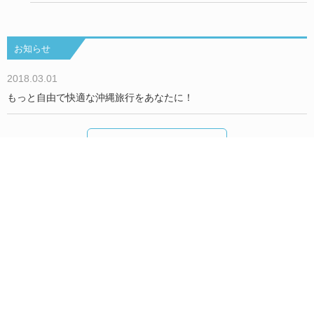
お知らせ
2018.03.01
もっと自由で快適な沖縄旅行をあなたに！
もっとみる
Okinawa Holiday Hackers について
We are Hackers！
お問い合わせ／取材依頼
沖縄で過ごすみんなのHolidayをもっと楽しく！