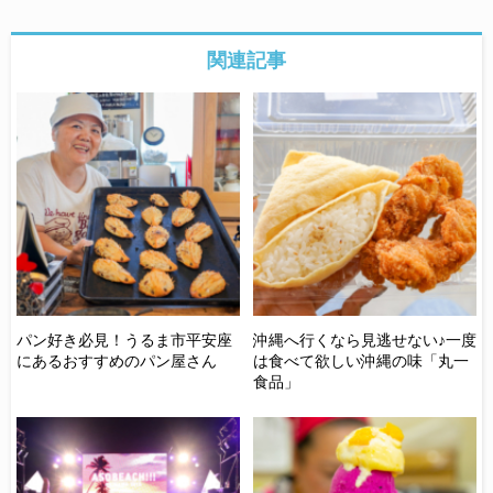
関連記事
〇
パン好き必見！うるま市平安座
沖縄へ行くなら見逃せない♪一度
沖
にあるおすすめのパン屋さん
は食べて欲しい沖縄の味「丸一
い
食品」
選
ン
牧