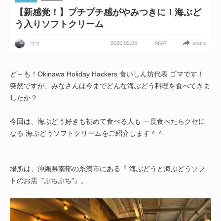
【新感覚！】プチプチ感がやみつきに！海ぶど
う入りソフトクリーム
2020.02.05
share
ゴマ
9697
ど～も！Okinawa Holiday Hackers 食いしん坊代表 ゴマです！
突然ですが、みなさんは今までどんな海ぶどう料理を食べてきま
したか？
今回は、海ぶどう好きも初めて食べる人も 一度食べたらクセに
なる 海ぶどうソフトクリームをご紹介します＾＾
場所は、沖縄県南部の糸満市にある『 海ぶどうと海ぶどうソフ
トのお店 ‟ぷちぷち”』。