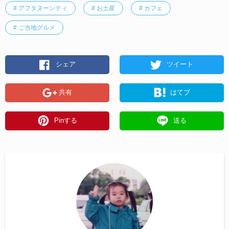
# アフタヌーンティ
# お土産
# カフェ
# ご当地グルメ
シェア
ツイート
共有
はてブ
Pinする
送る