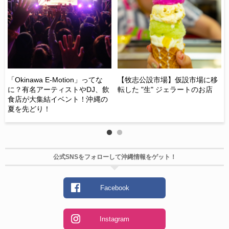
し
ス
】
「Okinawa E-Motion」ってな
【牧志公設市場】仮設市場に移
に？有名アーティストやDJ、飲
転した "生" ジェラートのお店
沖
食店が大集結イベント！沖縄の
テ
夏を先どり！
て
公式SNSをフォローして沖縄情報をゲット！
Facebook
Instagram