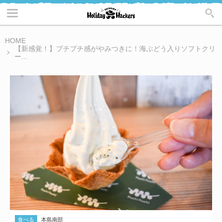
HOME
【新感覚！】プチプチ感がやみつきに！海ぶどう入りソフトクリ
ー...
食べる
本島南部