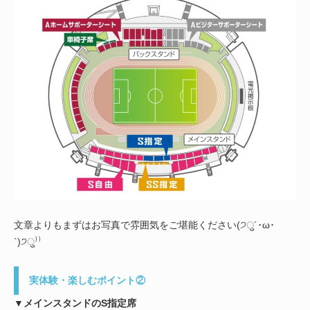
文章よりもまずはお写真で雰囲気をご堪能ください(੭ु´･ω･
`)੭ु⁾⁾
実体験・楽しむポイント②
▼メインスタンドのS指定席