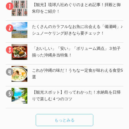
御
【観光】琉球八社めぐりのまとめ記事！拝殿と御
朱印をご紹介！
」♪
たくさんのカラフルなお魚に出会える「備瀬崎」♪
シュノーケリング好きなら要チェック！
帰
「おいしい」「安い」「ボリューム満点」３拍子
揃った沖縄弁当特集！
子
これが沖縄の味だ！うちなー定食が味わえる食堂5
選
し
【観光スポット】行ってわかった！水納島を日帰
りで楽しむ４つのコツ
もっとみる