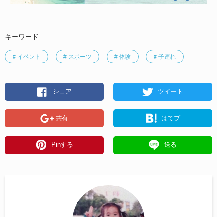
キーワード
# イベント
# スポーツ
# 体験
# 子連れ
シェア
ツイート
共有
はてブ
Pinする
送る