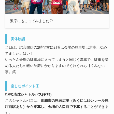
数字にもこってみました♡
実体験話
当日は、試合開始の2時間前に到着…会場の駐車場は満車…なめ
てました。はい！
いったん会場の駐車場に入ってしまうと同じく満車で、駐車を諦
める人たちの軽い渋滞にかかりますのでくれぐれも甘くみない
事。笑
楽しむポイント①
①FC琉球シャトルバス(有料)
このシャトルバスは、
那覇市の県民広場（近くにはゆいレール県
庁前駅あり）から乗車し、会場の入口前で下車
することができま
す。