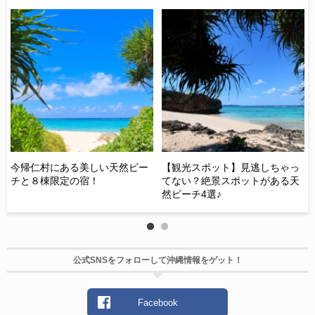
プ
て
海
今帰仁村にある美しい天然ビー
【観光スポット】見逃しちゃっ
B
チと８棟限定の宿！
てない？絶景スポットがある天
楽
然ビーチ4選♪
北
公式SNSをフォローして沖縄情報をゲット！
Facebook