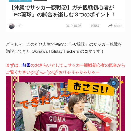
【沖縄でサッカー観戦②】ガチ観戦初心者が
「FC琉球」の試合を楽しむ３つのポイント！
2019.10.03
share
ゴマ
10557
ど～も～、このたび人生で初めて「FC琉球」のサッカー観戦を
満喫してきた Okinawa Holiday Hackers のゴマです！
まずは、
前回
のおさらいとして…サッカー観戦初心者の気合から
ご覧ください(੭ु´･ω･`)੭ु⁾⁾おりゃりゃりゃりゃー