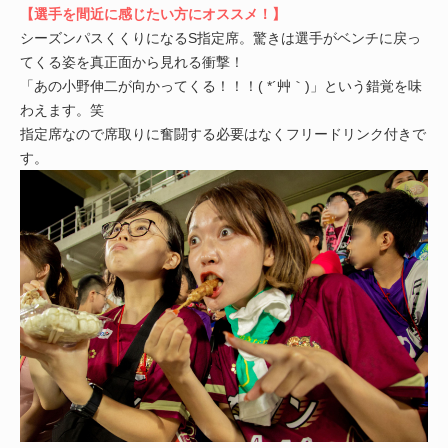
【選手を間近に感じたい方にオススメ！】
シーズンパスくくりになるS指定席。驚きは選手がベンチに戻っ
てくる姿を真正面から見れる衝撃！
「あの小野伸二が向かってくる！！！( *´艸｀)」という錯覚を味
わえます。笑
指定席なので席取りに奮闘する必要はなくフリードリンク付きで
す。