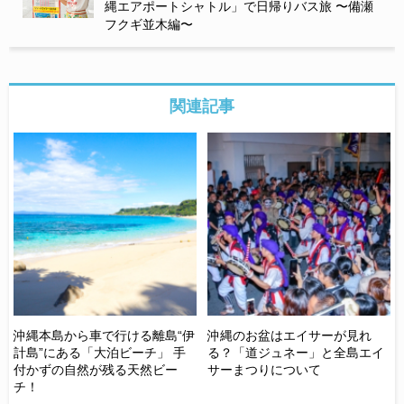
縄エアポートシャトル」で日帰りバス旅 〜備瀬
フクギ並木編〜
関連記事
沖縄本島から車で行ける離島“伊
沖縄のお盆はエイサーが見れ
【
飲
計島”にある「大泊ビーチ」 手
る？「道ジュネー」と全島エイ
め
の
付かずの自然が残る天然ビー
サーまつりについて
介
チ！