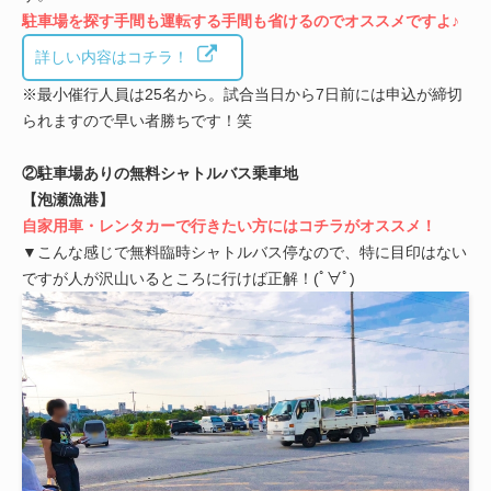
駐車場を探す手間も運転する手間も省けるのでオススメですよ♪
詳しい内容はコチラ！
※最小催行人員は25名から。試合当日から7日前には申込が締切
られますので早い者勝ちです！笑
②駐車場ありの無料シャトルバス乗車地
【泡瀬漁港】
自家用車・レンタカーで行きたい方にはコチラがオススメ！
▼こんな感じで無料臨時シャトルバス停なので、特に目印はない
ですが人が沢山いるところに行けば正解！(ﾟ∀ﾟ)