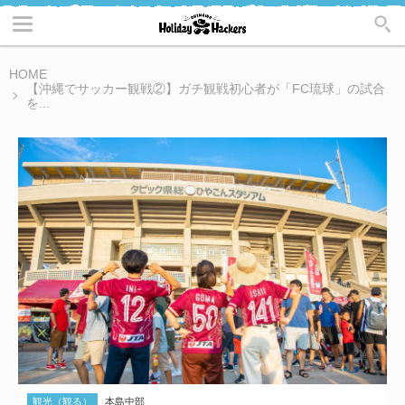
HOME
【沖縄でサッカー観戦②】ガチ観戦初心者が「FC琉球」の試合
を...
観光（観る）
本島中部