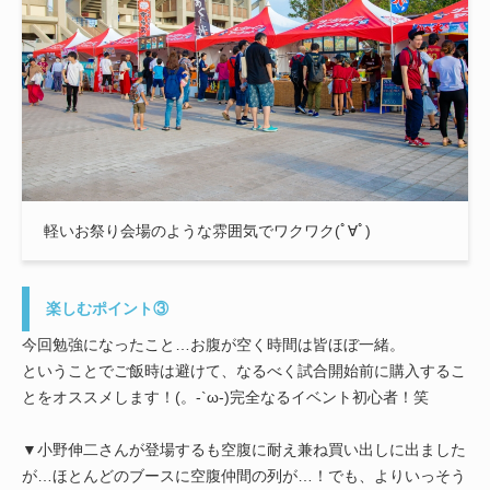
軽いお祭り会場のような雰囲気でワクワク(ﾟ∀ﾟ)
楽しむポイント③
今回勉強になったこと…お腹が空く時間は皆ほぼ一緒。
ということでご飯時は避けて、なるべく試合開始前に購入するこ
とをオススメします！(。-`ω-)完全なるイベント初心者！笑
▼小野伸二さんが登場するも空腹に耐え兼ね買い出しに出ました
が…ほとんどのブースに空腹仲間の列が…！でも、よりいっそう