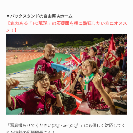
▼バックスタンドの自由席 Aホーム
【迫力ある「FC琉球」の応援団を横に熱狂したい方にオスス
メ！】
「写真撮らせてください(੭ु´･ω･`)੭ु⁾⁾」にも優しく対応してく
れた情熱の応援団長さん！