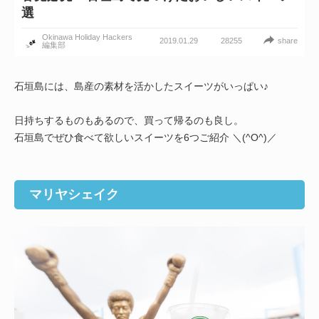
選
Okinawa Holiday Hackers
2019.01.29
share
28255
編集部
石垣島には、島産の素材を活かしたスイーツがいっぱい♪
日持ちするものもあるので、買って帰るのも良し。
石垣島でぜひ食べて欲しいスイーツを6つご紹介 ＼(^O^)／
マリヤシェイク