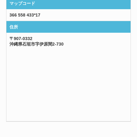
マップコード
366 558 433*17
住所
〒907-0332
沖縄県石垣市字伊原間2-730