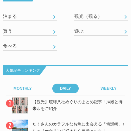
泊まる
観光（観る）
買う
遊ぶ
食べる
人気記事ランキング
MONTHLY
DAILY
WEEKLY
御
【観光】琉球八社めぐりのまとめ記事！拝殿と御
朱印をご紹介！
」♪
たくさんのカラフルなお魚に出会える「備瀬崎」♪
シュノーケリング好きなら要チェック！