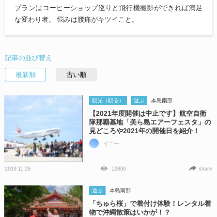
プランはコーヒーショップ巡りと飛行機撮影ができれば満足
な変わり者。 悩みは腰痛がキツイこと。
記事の並び替え
最新順
古い順
観光（観る）
遊ぶ
本島南部
【2021年度開催は中止です】航空自衛
隊那覇基地「美ら島エアーフェスタ」の
見どころや2021年の開催日を紹介！
イニー
2019.11.29
12800
share
遊ぶ
本島南部
「ちゅら桜」で着付け体験！レンタル着
物で沖縄散策はいかが！？