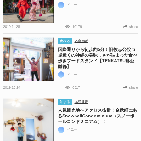
イニー
2019.11.28
10179
share
食べる
本島南部
国際通りから徒歩約5分！旧牧志公設市
場近くの沖縄の美味しさが詰まった食べ
歩きフードスタンド【TENKATSU麻亜
蹴都】
イニー
2019.10.24
6317
share
泊まる
本島北部
人気観光地へアクセス抜群！金武町にあ
るSnowballCondominium（スノーボ
ールコンドミニアム）！
イニー