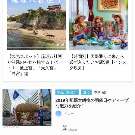
【観光スポット】琉球八社巡
【時間別】国際通りに来たら
り沖縄の神社を旅する！パー
必ず入りたいお店5選【インス
ト１「波上宮」「天久宮」
タ映え】
「沖宮」編
観光（観る）
遊ぶ
本島南部
2019年那覇大綱挽の開催日やディープ
な魅力を紹介！
イニー
2019.10.11
share