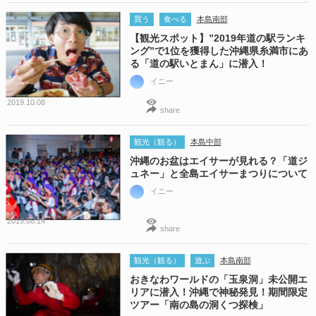
買う
食べる
本島南部
【観光スポット】”2019年道の駅ランキ
ング”で1位を獲得した沖縄県糸満市にあ
る「道の駅いとまん」に潜入！
イニー
2019.10.08
share
観光（観る）
本島中部
沖縄のお盆はエイサーが見れる？「道ジ
ュネー」と全島エイサーまつりについて
イニー
2019.08.14
share
観光（観る）
遊ぶ
本島南部
おきなわワールドの「玉泉洞」未公開エ
リアに潜入！沖縄で神秘発見！期間限定
ツアー「南の島の洞くつ探検」