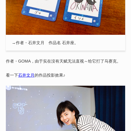
→作者・石井文月 作品名 石井座。
作者・GOMA，由于实在没有天赋无法直视～给它打了马赛克。
看一下
石井文月
的作品投影效果♪