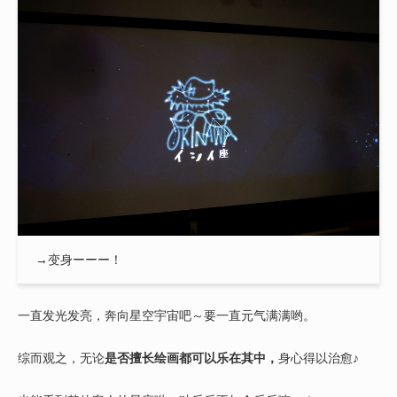
→变身ーーー！
一直发光发亮，奔向星空宇宙吧～要一直元气满满哟。
综而观之，无论
是否擅长绘画都可以乐在其中，
身心得以治愈♪