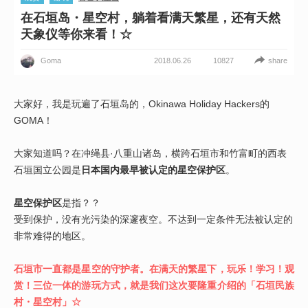
在石垣岛・星空村，躺着看满天繁星，还有天然
天象仪等你来看！☆
2018.06.26
share
Goma
10827
大家好，我是玩遍了石垣岛的，Okinawa Holiday Hackers的
GOMA！
大家知道吗？在冲绳县·八重山诸岛，横跨石垣市和竹富町的西表
石垣国立公园是
日本国内最早被认定的星空保护区
。
星空保护区
是指？？
受到保护，没有光污染的深邃夜空。不达到一定条件无法被认定的
非常难得的地区。
石垣市一直都是星空的守护者。在满天的繁星下，玩乐！学习！观
赏！三位一体的游玩方式，就是我们这次要隆重介绍的「石垣民族
村・星空村」☆