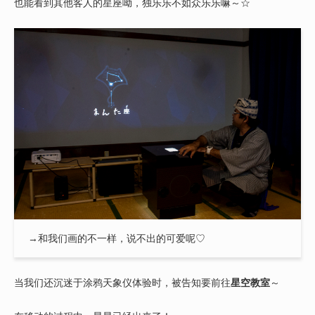
也能看到其他客人的星座呦，独乐乐不如众乐乐嘛～☆
→和我们画的不一样，说不出的可爱呢♡
当我们还沉迷于涂鸦天象仪体验时，被告知要前往
星空教室
～