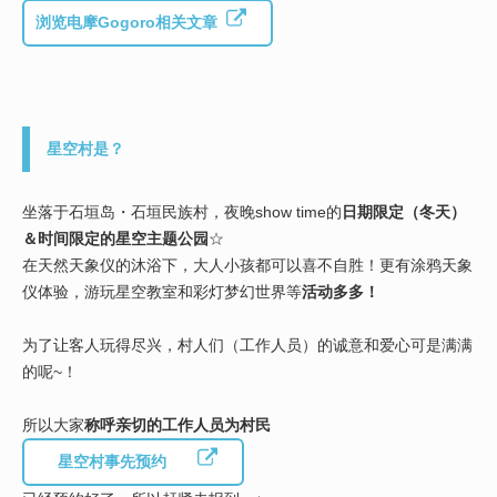
浏览电摩Gogoro相关文章
星空村是？
坐落于石垣岛・石垣民族村，夜晚show time的
日期限定（冬天）
＆时间限定的星空主题公园
☆
在天然天象仪的沐浴下，大人小孩都可以喜不自胜！更有涂鸦天象
仪体验，游玩星空教室和彩灯梦幻世界等
活动多多！
为了让客人玩得尽兴，村人们（工作人员）的诚意和爱心可是满满
的呢~！
所以大家
称呼亲切的工作人员为村民
星空村事先预约