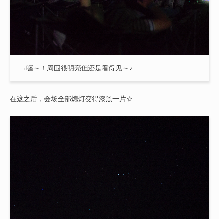
→喔～！周围很明亮但还是看得见～♪
在这之后，会场全部熄灯变得漆黑一片☆