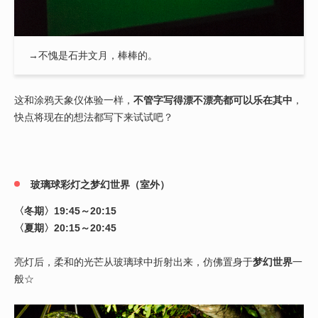
→不愧是石井文月，棒棒的。
这和涂鸦天象仪体验一样，
不管字写得漂不漂亮都可以乐在其中
，
快点将现在的想法都写下来试试吧？
玻璃球彩灯之梦幻世界（室外）
〈冬期〉19:45～20:15
〈夏期〉20:15～20:45
亮灯后，柔和的光芒从玻璃球中折射出来，仿佛置身于
梦幻世界
一
般☆