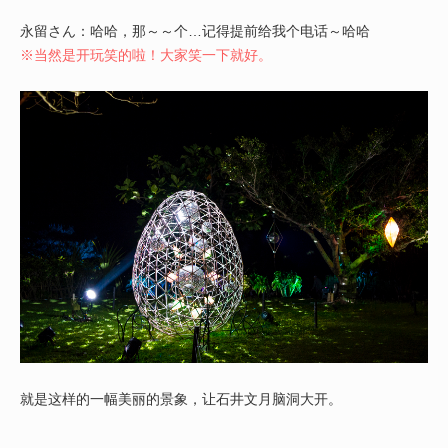
永留さん：哈哈，那～～个…记得提前给我个电话～哈哈
※当然是开玩笑的啦！大家笑一下就好。
就是这样的一幅美丽的景象，让石井文月脑洞大开。