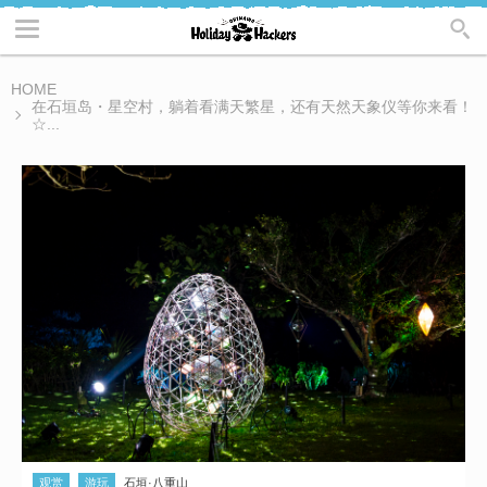
HOME
在石垣岛・星空村，躺着看满天繁星，还有天然天象仪等你来看！
☆...
观赏
游玩
石垣·八重山