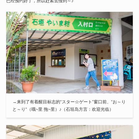
已经预约好了，所以赶紧去报到～♪
→来到了有着醒目标志的“スター☆ゲート”窗口前、“お～り
と～り“（哦~里 拖~里）♪（石垣岛方言：欢迎光临）