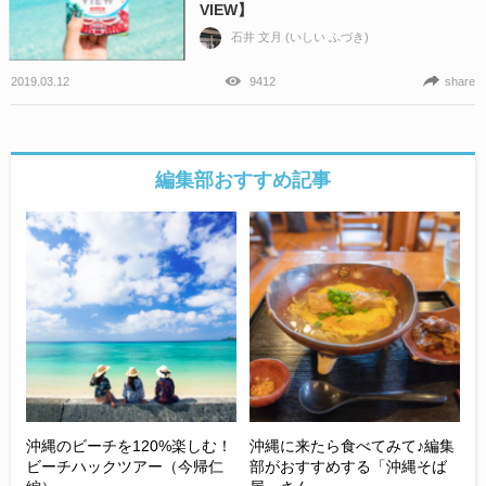
VIEW】
石井 文月 (いしい ふづき)
2019.03.12
9412
share
編集部おすすめ記事
沖縄のビーチを120%楽しむ！
沖縄に来たら食べてみて♪編集
ビーチハックツアー（今帰仁
部がおすすめする「沖縄そば