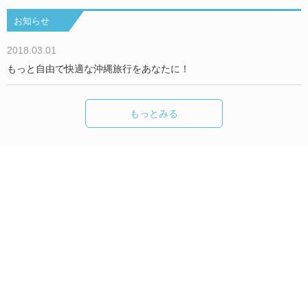
お知らせ
2018.03.01
もっと自由で快適な沖縄旅行をあなたに！
もっとみる
Okinawa Holiday Hackers について
We are Hackers！
お問い合わせ／取材依頼
沖縄で過ごすみんなのHolidayをもっと楽しく！