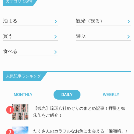
カテゴリで探す
泊まる
観光（観る）
買う
遊ぶ
食べる
人気記事ランキング
MONTHLY
DAILY
WEEKLY
御
【観光】琉球八社めぐりのまとめ記事！拝殿と御
朱印をご紹介！
」♪
たくさんのカラフルなお魚に出会える「備瀬崎」♪