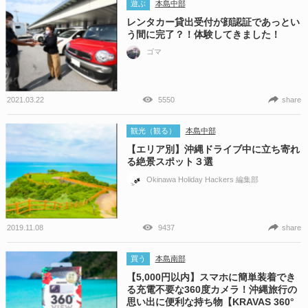
遊ぶ
本島中部
レンタカー貸出受付が顔認証であっとい
う間に完了？！体験してきました！
ゴマ
2021.03.22
5550
share
観光（観る）
本島中部
【エリア別】沖縄ドライブ中に立ち寄れ
る絶景スポット３選
Okinawa Holiday Hackers 編集部
2019.11.08
9437
share
買う
本島南部
【5,000円以内】スマホに簡単装着でき
る充電不要な360度カメラ！沖縄旅行の
思い出に便利な持ち物【KRAVAS 360°