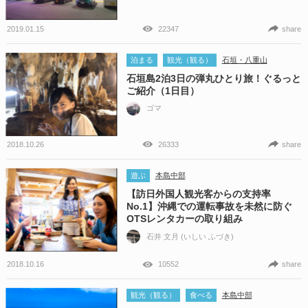
2019.01.15
22347
share
泊まる
観光（観る）
石垣・八重山
石垣島2泊3日の弾丸ひとり旅！ぐるっと
ご紹介（1日目）
ゴマ
2018.10.26
26333
share
遊ぶ
本島中部
【訪日外国人観光客からの支持率
No.1】沖縄での運転事故を未然に防ぐ
OTSレンタカーの取り組み
石井 文月 (いしい ふづき)
2018.10.16
10552
share
観光（観る）
食べる
本島中部