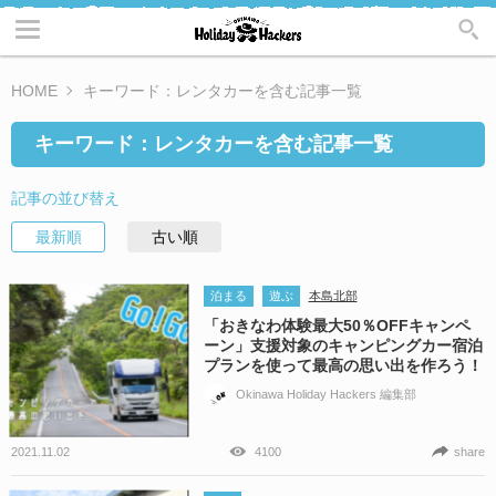
HOME
キーワード：レンタカーを含む記事一覧
キーワード：レンタカーを含む記事一覧
記事の並び替え
最新順
古い順
泊まる
遊ぶ
本島北部
「おきなわ体験最大50％OFFキャンペ
ーン」支援対象のキャンピングカー宿泊
プランを使って最高の思い出を作ろう！
Okinawa Holiday Hackers 編集部
2021.11.02
4100
share