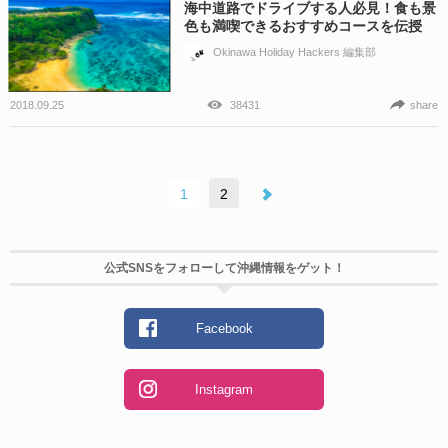
海中道路でドライブする人必見！食も景
色も満喫できるおすすめコースを伝授
Okinawa Holiday Hackers 編集部
2018.09.25
38431
share
1
2
公式SNSをフォローして沖縄情報をゲット！
Facebook
Instagram