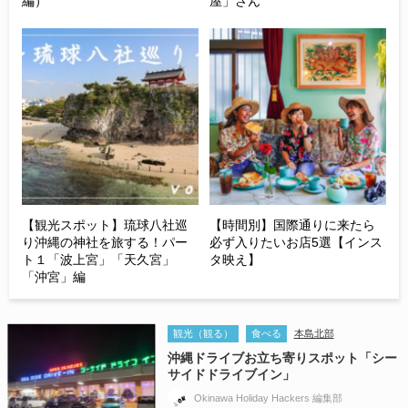
編）
屋」さん
【観光スポット】琉球八社巡
【時間別】国際通りに来たら
り沖縄の神社を旅する！パー
必ず入りたいお店5選【インス
ト１「波上宮」「天久宮」
タ映え】
「沖宮」編
観光（観る）
食べる
本島北部
沖縄ドライブお立ち寄りスポット「シー
サイドドライブイン」
Okinawa Holiday Hackers 編集部