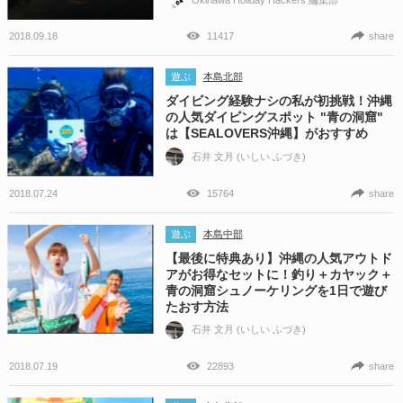
2018.09.18
11417
share
遊ぶ
本島北部
ダイビング経験ナシの私が初挑戦！沖縄
の人気ダイビングスポット "青の洞窟"
は【SEALOVERS沖縄】がおすすめ
石井 文月 (いしい ふづき)
2018.07.24
15764
share
遊ぶ
本島中部
【最後に特典あり】沖縄の人気アウトド
アがお得なセットに！釣り＋カヤック＋
青の洞窟シュノーケリングを1日で遊び
たおす方法
石井 文月 (いしい ふづき)
2018.07.19
22893
share