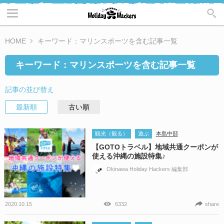
HOME
キーワード：マリンスポーツを含む記事一覧
キーワード：マリンスポーツを含む記事一覧
記事の並び替え
最新順
古い順
観光（観る）
遊ぶ
本島中部
【GOTOトラベル】地域共通クーポンが
使える沖縄の施設特集♪
Okinawa Holiday Hackers 編集部
2020.10.15
6332
share