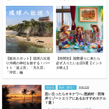
【観光スポット】琉球八社巡
【時間別】国際通りに来たら
り沖縄の神社を旅する！パー
必ず入りたいお店5選【インス
ト１「波上宮」「天久宮」
タ映え】
「沖宮」編
泊まる
観光（観る）
本島北部
思い立ったらオキナワへ♪恩納村・西海
岸リゾートエリアにあるおすすめホテル
７選！
Okinawa Holiday Hackers 編集部