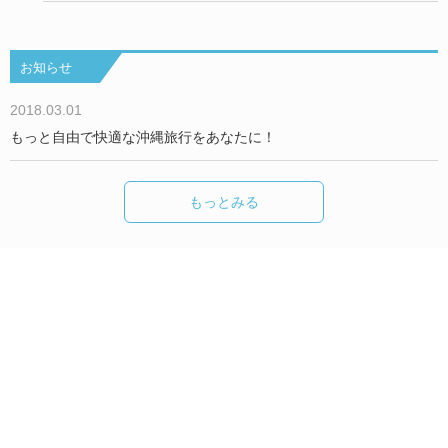
お知らせ
2018.03.01
もっと自由で快適な沖縄旅行をあなたに！
もっとみる
Okinawa Holiday Hackers について
We are Hackers！
お問い合わせ／取材依頼
沖縄で過ごすみんなのHolidayをもっと楽しく！