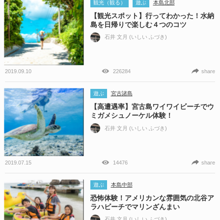
観光（観る）
遊ぶ
本島北部
【観光スポット】行ってわかった！水納
島を日帰りで楽しむ４つのコツ
石井 文月 (いしい ふづき)
2019.09.10
226284
share
遊ぶ
宮古諸島
【高遭遇率】宮古島ワイワイビーチでウ
ミガメシュノーケル体験！
石井 文月 (いしい ふづき)
2019.07.15
14476
share
遊ぶ
本島中部
恐怖体験！アメリカンな雰囲気の北谷ア
ラハビーチでマリンざんまい
石井 文月 (いしい ふづき)