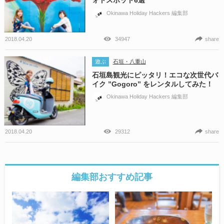
ォトスポット6選
Okinawa Holiday Hackers 編集部
2018.04.20
34947
share
遊ぶ
石垣・八重山
石垣島観光にピッタリ！エコな次世代バ
イク ”Gogoro” をレンタルしてみた！
Okinawa Holiday Hackers 編集部
2018.04.20
29312
share
編集部おすすめ記事