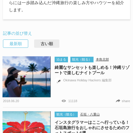
らには一歩踏み込んだ沖縄旅行の楽しみ方やハウツーを紹介
します。
記事の並び替え
最新順
古い順
泊まる
観光（観る）
本島北部
綺麗なサンセットも楽しめる！沖縄リゾ
ートで楽しむナイトプール
Okinawa Holiday Hackers 編集部
2018.06.20
11118
share
観光（観る）
石垣・八重山
インスタグラマーはここへ行っている！
石垣島旅行をおしゃれにさせるためのフ