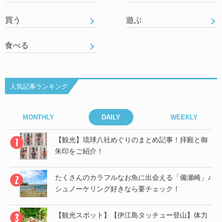
買う
遊ぶ
食べる
人気記事ランキング
MONTHLY
DAILY
WEEKLY
御
【観光】琉球八社めぐりのまとめ記事！拝殿と御
朱印をご紹介！
」♪
たくさんのカラフルなお魚に出会える「備瀬崎」♪
シュノーケリング好きなら要チェック！
帰
【観光スポット】【伊江島タッチュー登山】体力