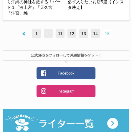
り沖縄の神社を旅する！パー
必ず入りたいお店5選【インス
ト１「波上宮」「天久宮」
タ映え】
「沖宮」編
1
...
11
12
13
14
15
公式SNSをフォローして沖縄情報をゲット！
Facebook
Instagram