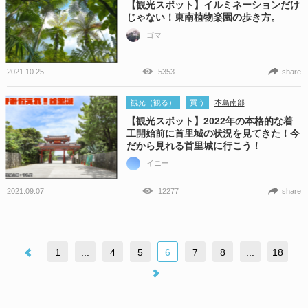
【観光スポット】イルミネーションだけ
じゃない！東南植物楽園の歩き方。
ゴマ
2021.10.25
5353
share
観光（観る）
買う
本島南部
【観光スポット】2022年の本格的な着
工開始前に首里城の状況を見てきた！今
だから見れる首里城に行こう！
イニー
2021.09.07
12277
share
1
...
4
5
6
7
8
...
18