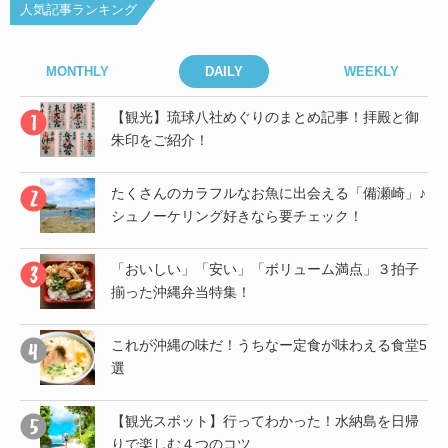
人気記事ランキング
MONTHLY
DAILY
WEEKLY
御
【観光】琉球八社めぐりのまとめ記事！拝殿と御
朱印をご紹介！
」♪
たくさんのカラフルなお魚に出会える「備瀬崎」♪
シュノーケリング好きなら要チェック！
帰
「おいしい」「安い」「ボリューム満点」３拍子
揃った沖縄弁当特集！
子
これが沖縄の味だ！うちなー定食が味わえる食堂5
選
し
【観光スポット】行ってわかった！水納島を日帰
りで楽しむ４つのコツ