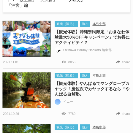
「沖宮」編
観光（観る）
遊ぶ
本島中部
【観光体験】沖縄県民限定「おきなわ体
験最大50%OFFキャンペーン」でお得に
アクティビティ？
Okinawa Holiday Hackers 編集部
2021.11.01
8056
share
観光（観る）
遊ぶ
本島北部
【観光体験】やんばるでマングローブカ
ヤック！慶佐次でカヤックするなら『や
んばる自然塾』
イニー
2021.10.26
7760
share
観光（観る）
遊ぶ
本島中部