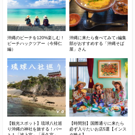
沖縄のビーチを120%楽しむ！
沖縄に来たら食べてみて♪編集
ビーチハックツアー（今帰仁
部がおすすめする「沖縄そば
編）
屋」さん
【観光スポット】琉球八社巡
【時間別】国際通りに来たら
り沖縄の神社を旅する！パー
必ず入りたいお店5選【インス
ト１「波上宮」「天久宮」
タ映え】