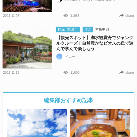
2021.11.26
11988
share
観光（観る）
遊ぶ
本島中部
【観光スポット】湖水観賞舟でジャング
ルクルーズ！自然豊かなビオスの丘で遊
んで学んで楽しもう！
イニー
2021.11.15
11606
share
編集部おすすめ記事