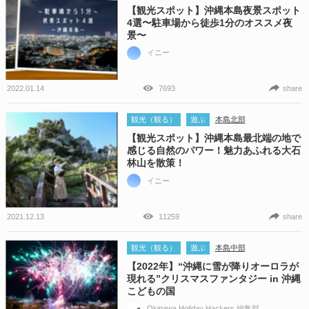
【観光スポット】沖縄本島夜景スポット
4選〜駐車場から徒歩1分のオススメ夜
景〜
イニー
2022.01.14
7693
share
観光（観る）
遊ぶ
本島北部
【観光スポット】沖縄本島最北端の地で
感じる自然のパワー！魅力あふれる大石
林山を散策！
イニー
2021.12.13
11259
share
観光（観る）
遊ぶ
本島中部
【2022年】“沖縄に雪が降りオーロラが
現れる”クリスマスファンタジー in 沖縄
こどもの国
Okinawa Holiday Hackers 編集部