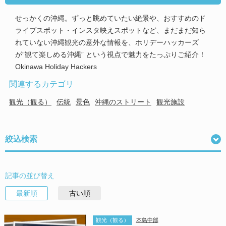
せっかくの沖縄。ずっと眺めていたい絶景や、おすすめのド
ライブスポット・インスタ映えスポットなど、まだまだ知ら
れていない沖縄観光の意外な情報を、ホリデーハッカーズ
が”観て楽しめる沖縄” という視点で魅力をたっぷりご紹介！
Okinawa Holiday Hackers
関連するカテゴリ
観光（観る）
伝統
景色
沖縄のストリート
観光施設
絞込検索
記事の並び替え
最新順
古い順
観光（観る）
本島中部