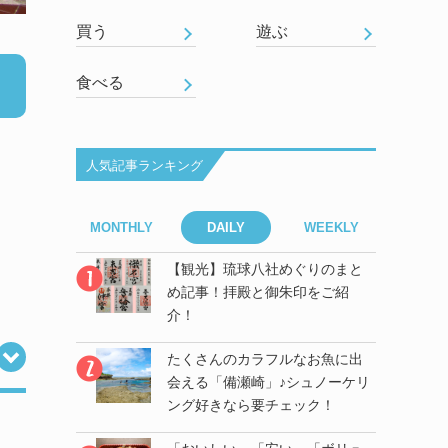
買う
遊ぶ
食べる
人気記事ランキング
EEKLY
MONTHLY
DAILY
WEEKLY
MONT
ぐりのまと
【観光】琉球八社めぐりのまと
印をご紹
め記事！拝殿と御朱印をご紹
介！
なお魚に出
たくさんのカラフルなお魚に出
シュノーケリ
会える「備瀬崎」♪シュノーケリ
ック！
ング好きなら要チェック！