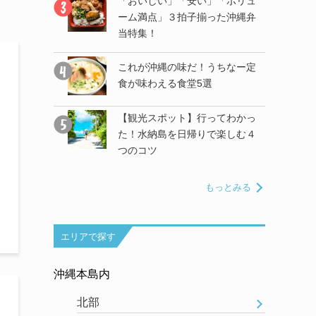
ってわかっ
「おいしい」「安い」「ボリュ
で楽しむ４
ーム満点」３拍子揃った沖縄弁
当特集！
」「ボリュ
これが沖縄の味だ！うちなー定
った沖縄弁
食が味わえる食堂5選
【観光スポット】行ってわかっ
！のんびり
た！水納島を日帰りで楽しむ４
る「ムルク
つのコツ
もっとみる
エリアで探す
沖縄本島内
北部