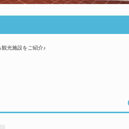
観光施設をご紹介♪
W
【観光】琉球八社め
め記事！拝殿と御朱
介！
たくさんのカラフル
会える「備瀬崎」♪
ング好きなら要チェ