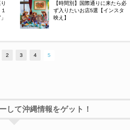
巡り
【時間別】国際通りに来たら必
ト１
ず入りたいお店5選【インスタ
宮」
映え】
2
3
4
5
ローして沖縄情報をゲット！