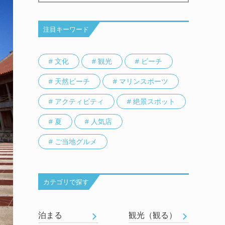
注目キーワード
# 文化
# 観光
# ビーチ
# 天然ビーチ
# マリンスポーツ
# アクティビティ
# 絶景スポット
# 夏
# 人気店
# ご当地グルメ
カテゴリで探す
泊まる
観光（観る）