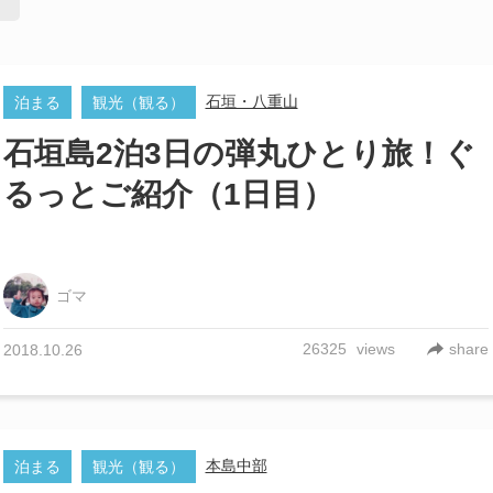
【観光スポット】行
た！水納島を日帰り
つのコツ
「おいしい」「安い
石垣・八重山
泊まる
観光（観る）
ーム満点」３拍子揃
石垣島2泊3日の弾丸ひとり旅！ぐ
当特集！
るっとご紹介（1日目）
穴場ビーチはココだ
夏のビーチが楽しめ
浜ビーチ」
ゴマ
26325
views
share
2018.10.26
本島中部
泊まる
観光（観る）