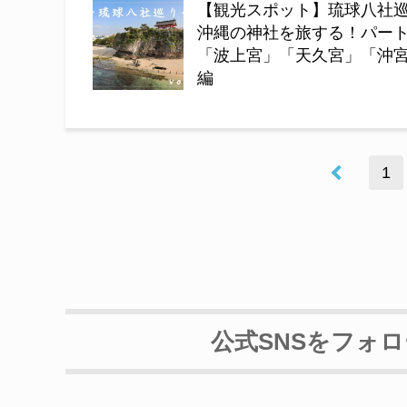
【観光スポット】琉球八社
沖縄の神社を旅する！パー
「波上宮」「天久宮」「沖
編
1
公式SNSをフォ