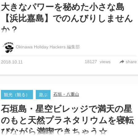
大きなパワーを秘めた小さな島
【浜比嘉島】でのんびりしません
か？
Okinawa Holiday Hackers 編集部
18127
views
share
2018.10.11
石垣・八重山
観光（観る）
遊ぶ
石垣島・星空ビレッジで満天の星
のもと天然プラネタリウムを寝転
びながら満喫できちゃう☆