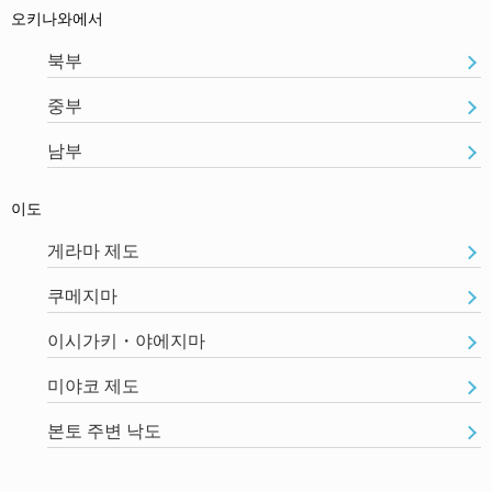
오키나와에서
북부
중부
남부
이도
게라마 제도
쿠메지마
이시가키・야에지마
미야코 제도
본토 주변 낙도