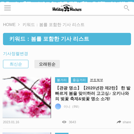
HOME
키워드：봄를 포함한 기사 리스트
키워드：봄를 포함한 기사 리스트
기사정렬변경
최신순
오래된순
볼거리
즐길거리
본토북부
【관광 명소】【2020년판 제2탄】 한 발
빠르게 봄을 맞이하러 고고싱♪ 오키나와
의 벚꽃 축제&벚꽃 명소 소개!
이니（INI）
2023.01.16
3643
share