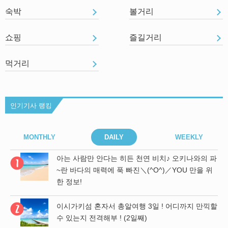
숙박
볼거리
쇼핑
즐길거리
먹거리
인기기사 랭킹
MONTHLY
DAILY
WEEKLY
아는 사람만 안다는 히든 천연 비치♪ 오키나와의 파
기
~란 바다의 매력에 푹 빠진＼(^O^)／YOU 만을 위
한 정보!
 파
이시가키섬 혼자서 총알여행 3일 ! 어디까지 만끽할
위
수 있는지 전격해부 ! (2일째)