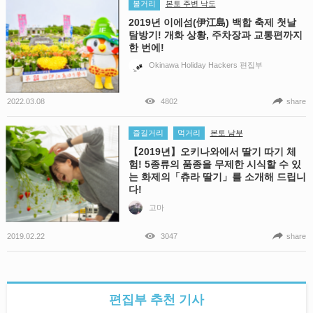
볼거리
본토 주변 낙도
2019년 이에섬(伊江島) 백합 축제 첫날
탐방기! 개화 상황, 주차장과 교통편까지
한 번에!
Okinawa Holiday Hackers 편집부
2022.03.08
4802
share
즐길거리
먹거리
본토 남부
【2019년】오키나와에서 딸기 따기 체
험! 5종류의 품종을 무제한 시식할 수 있
는 화제의「츄라 딸기」를 소개해 드립니
다!
고마
2019.02.22
3047
share
편집부 추천 기사