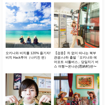
오키나와 비치를 120% 즐기자!
【검증】차 없이 떠나는 북부
비치 Hack투어（나키진 편）
관광♪나하 출발「오키나와 에
어포트 셔틀버스」당일치기 버
스 여행〜온나손(恩納村)편〜