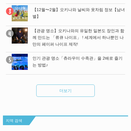
남녀
【12월〜2월】오키나와 날씨와 옷차림 정보【남녀
별】
 함
【관광 명소】오키나와의 유일한 일본도 장인과 함
 나
께 만드는 「류큐 나이프」 ! 세계에서 하나뿐인 나
만의 페이퍼 나이프 제작!
욕,
인기 관광 명소「츄라우미 수족관」을 2배로 즐기
팁
는 방법♪
더보기
지역 검색