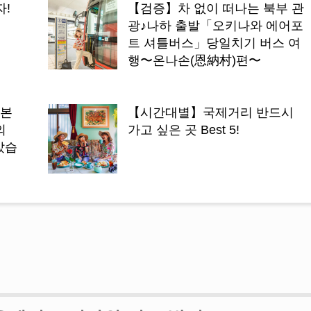
자!
【검증】차 없이 떠나는 북부 관
광♪나하 출발「오키나와 에어포
트 셔틀버스」당일치기 버스 여
행〜온나손(恩納村)편〜
일본
【시간대별】국제거리 반드시
의
가고 싶은 곳 Best 5!
았습
W
인기 관광 명소「츄
관」을 2배로 즐기는
아는 사람만 안다는 
치♪ 오키나와의 파~란
력에 푹 빠진＼(^O^)
위한 정보!