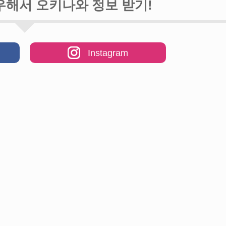
우해서 오키나와 정보 받기!
【12월〜2월】오키
옷차림 정보【남녀별
【관광 명소】오키나
Instagram
일본도 장인과 함께 
큐 나이프」 ! 세계
나만의 페이퍼 나이프
새롭게 태어난「만좌
습니다！