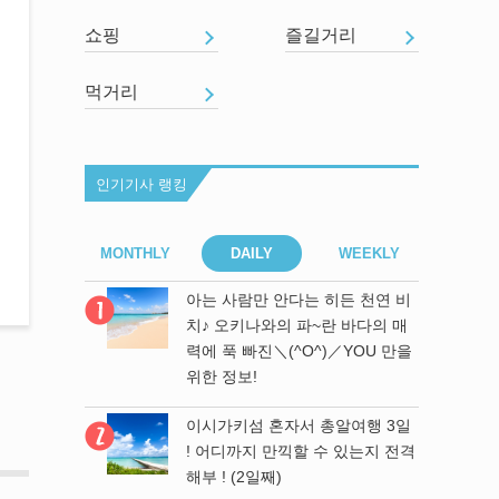
쇼핑
즐길거리
먹거리
인기기사 랭킹
EEKLY
MONTHLY
DAILY
WEEKLY
MONT
아는 사람만 안다는 히든 천연 비
라우미 수족
치♪ 오키나와의 파~란 바다의 매
 방법♪
력에 푹 빠진＼(^O^)／YOU 만을
위한 정보!
히든 천연 비
 바다의 매
이시가키섬 혼자서 총알여행 3일
／YOU 만을
! 어디까지 만끽할 수 있는지 전격
해부 ! (2일째)