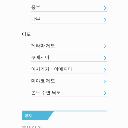
중부
남부
이도
게라마 제도
쿠메지마
이시가키・야에지마
미야코 제도
본토 주변 낙도
공지
2018.03.01