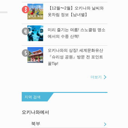
나와 날씨와
【12월〜2월】오키나와 날씨와
】
옷차림 정보【남녀별】
와의 유일한
미리 즐기는 여름! 스노클링 명소
만드는 「류
에서의 수중 산책!
에서 하나뿐인
 제작!
오키나와의 상징! 세계문화유산
『슈리성 공원』방문 전 포인트
모」에 가봤
꿀Tip!
더보기
지역 검색
오키나와에서
북부