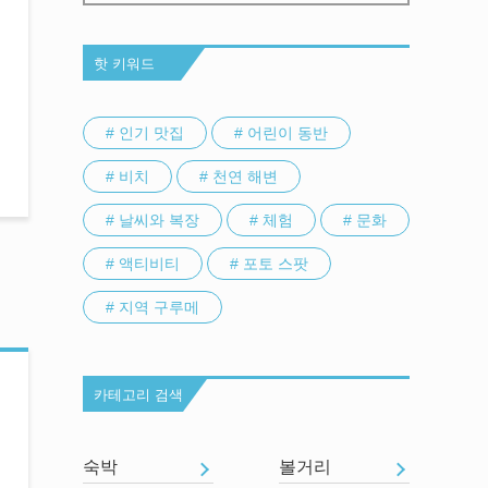
핫 키워드
# 인기 맛집
# 어린이 동반
# 비치
# 천연 해변
# 날씨와 복장
# 체험
# 문화
# 액티비티
# 포토 스팟
# 지역 구루메
카테고리 검색
숙박
볼거리