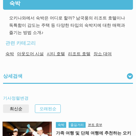
숙박
오키나와에서 숙박은 어디로 할까? 남국풍의 리조트 호텔이나
독특함이 감도는 주택 등 다양한 타입의 숙박지에 대한 매력과
즐기는 방법 소개♪
관련 카테고리
숙박
아웃도어 시설
시티 호텔
리조트 호텔
장소 대여
상세검색
기사정렬변경
최신순
오래된순
숙박
즐길거리
본토 중부
가족 여행 및 단체 여행에 추천하는 오키