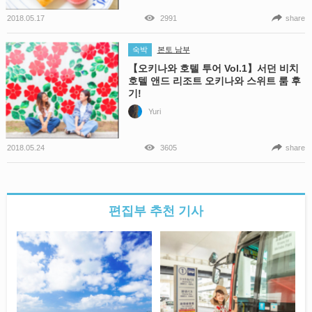
2018.05.17
2991
share
숙박
본토 남부
【오키나와 호텔 투어 Vol.1】서던 비치
호텔 앤드 리조트 오키나와 스위트 룸 후
기!
Yuri
2018.05.24
3605
share
편집부 추천 기사