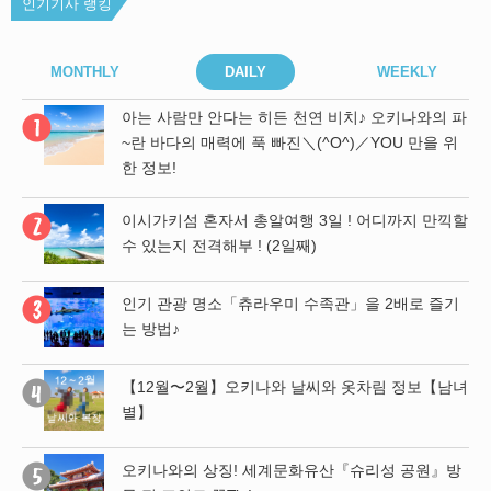
인기기사 랭킹
MONTHLY
DAILY
WEEKLY
아는 사람만 안다는 히든 천연 비치♪ 오키나와의 파
기
~란 바다의 매력에 푹 빠진＼(^O^)／YOU 만을 위
한 정보!
 파
이시가키섬 혼자서 총알여행 3일 ! 어디까지 만끽할
위
수 있는지 전격해부 ! (2일째)
남녀
인기 관광 명소「츄라우미 수족관」을 2배로 즐기
는 방법♪
 함
【12월〜2월】오키나와 날씨와 옷차림 정보【남녀
 나
별】
오키나와의 상징! 세계문화유산『슈리성 공원』방