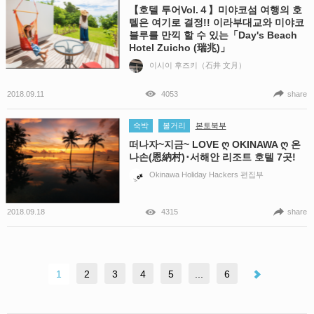
【호텔 투어Vol.４】미야코섬 여행의 호
텔은 여기로 결정!! 이라부대교와 미야코
블루를 만끽 할 수 있는「Day's Beach
Hotel Zuicho (瑞兆)」
이시이 후즈키（石井 文月）
2018.09.11
4053
share
숙박
볼거리
본토북부
떠나자~지금~ LOVE ღ OKINAWA ღ 온
나손(恩納村)･서해안 리조트 호텔 7곳!
Okinawa Holiday Hackers 편집부
2018.09.18
4315
share
1
2
3
4
5
...
6