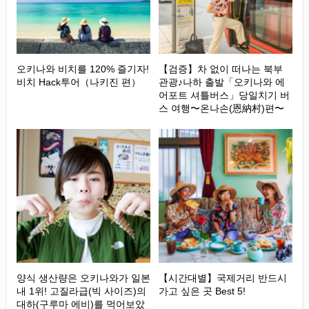
오키나와 비치를 120% 즐기자!
【검증】차 없이 떠나는 북부
비치 Hack투어（나키진 편）
관광♪나하 출발「오키나와 에
어포트 셔틀버스」당일치기 버
스 여행〜온나손(恩納村)편〜
양식 생산량은 오키나와가 일본
【시간대별】국제거리 반드시
내 1위! 고질라급(빅 사이즈)의
가고 싶은 곳 Best 5!
대하(구루마 에비)를 먹어보았