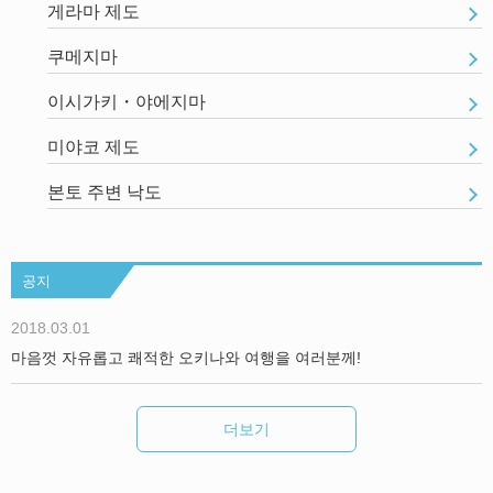
게라마 제도
쿠메지마
이시가키・야에지마
미야코 제도
본토 주변 낙도
공지
2018.03.01
마음껏 자유롭고 쾌적한 오키나와 여행을 여러분께!
더보기