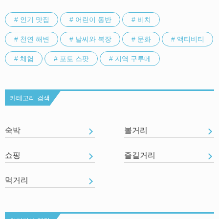
# 인기 맛집
# 어린이 동반
# 비치
# 천연 해변
# 날씨와 복장
# 문화
# 액티비티
# 체험
# 포토 스팟
# 지역 구루메
카테고리 검색
숙박
볼거리
쇼핑
즐길거리
먹거리