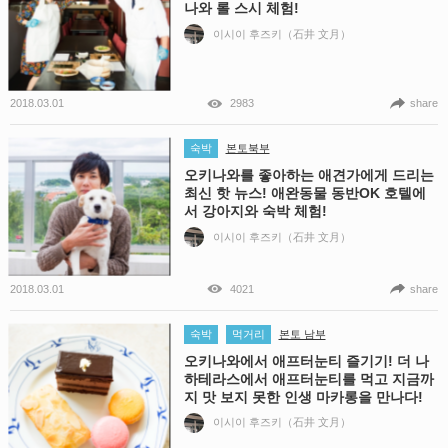
나와 롤 스시 체험!
이시이 후즈키（石井 文月）
2018.03.01
2983
share
숙박
본토북부
오키나와를 좋아하는 애견가에게 드리는
최신 핫 뉴스! 애완동물 동반OK 호텔에
서 강아지와 숙박 체험!
이시이 후즈키（石井 文月）
2018.03.01
4021
share
숙박
먹거리
본토 남부
오키나와에서 애프터눈티 즐기기! 더 나
하테라스에서 애프터눈티를 먹고 지금까
지 맛 보지 못한 인생 마카롱을 만나다!
이시이 후즈키（石井 文月）