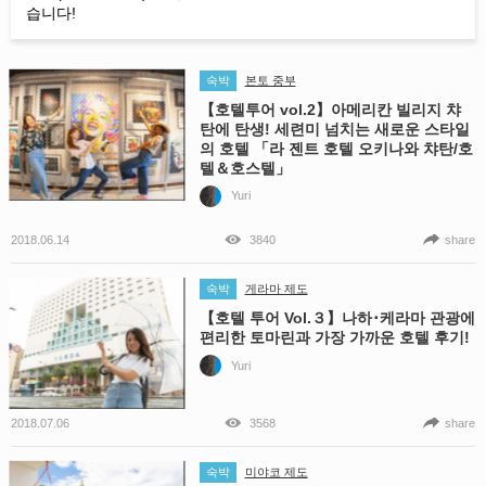
습니다!
숙박
본토 중부
【호텔투어 vol.2】아메리칸 빌리지 챠
탄에 탄생! 세련미 넘치는 새로운 스타일
의 호텔 「라 젠트 호텔 오키나와 챠탄/호
텔＆호스텔」
Yuri
2018.06.14
3840
share
숙박
게라마 제도
【호텔 투어 Vol.３】나하･케라마 관광에
편리한 토마린과 가장 가까운 호텔 후기!
Yuri
2018.07.06
3568
share
숙박
미야코 제도