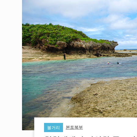
본토북부
볼거리