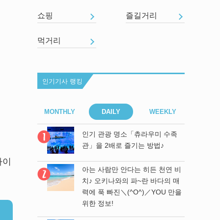
쇼핑
즐길거리
먹거리
인기기사 랭킹
EEKLY
MONTHLY
DAILY
WEEKLY
MONT
라우미 수족
인기 관광 명소「츄라우미 수족
 방법♪
관」을 2배로 즐기는 방법♪
까이
히든 천연 비
아는 사람만 안다는 히든 천연 비
 바다의 매
치♪ 오키나와의 파~란 바다의 매
／YOU 만을
력에 푹 빠진＼(^O^)／YOU 만을
위한 정보!