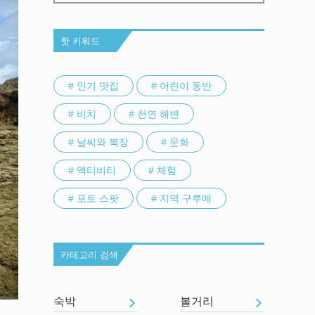
핫 키워드
# 인기 맛집
# 어린이 동반
# 비치
# 천연 해변
# 날씨와 복장
# 문화
# 액티비티
# 체험
# 포토 스팟
# 지역 구루메
카테고리 검색
숙박
볼거리