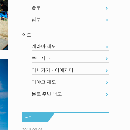
중부
남부
이도
게라마 제도
쿠메지마
이시가키・야에지마
미야코 제도
본토 주변 낙도
공지
2018.03.01