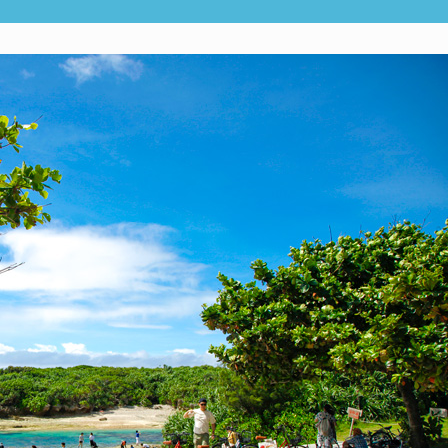
【12월〜2월】오키
옷차림 정보【남녀별
【관광 명소】오키나
일본도 장인과 함께 
큐 나이프」 ! 세계
나만의 페이퍼 나이프
새롭게 태어난「만좌
습니다！