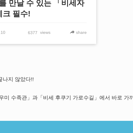
를 만날 수 있는 「비세자
크 필수!
.10
views
share
6377
W
나지 않았다!!
인기 관광 명소「츄
관」을 2배로 즐기는
라우미 수족관」과「비세 후쿠기 가로수길」에서 바로 가
아는 사람만 안다는 
치♪ 오키나와의 파~란
력에 푹 빠진＼(^O^)
위한 정보!