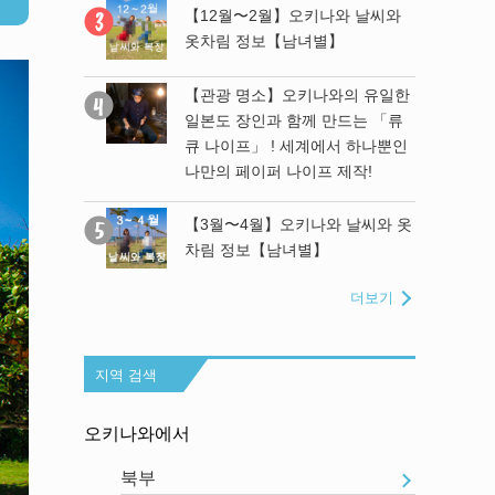
나와 날씨와
【12월〜2월】오키나와 날씨와
】
옷차림 정보【남녀별】
와의 유일한
【관광 명소】오키나와의 유일한
만드는 「류
일본도 장인과 함께 만드는 「류
에서 하나뿐인
큐 나이프」 ! 세계에서 하나뿐인
 제작!
나만의 페이퍼 나이프 제작!
모」에 가봤
【3월〜4월】오키나와 날씨와 옷
차림 정보【남녀별】
더보기
지역 검색
오키나와에서
북부