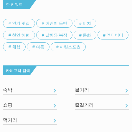
핫 키워드
# 인기 맛집
# 어린이 동반
# 비치
# 천연 해변
# 날씨와 복장
# 문화
# 액티비티
# 체험
# 여름
# 마린스포츠
카테고리 검색
숙박
볼거리
쇼핑
즐길거리
먹거리