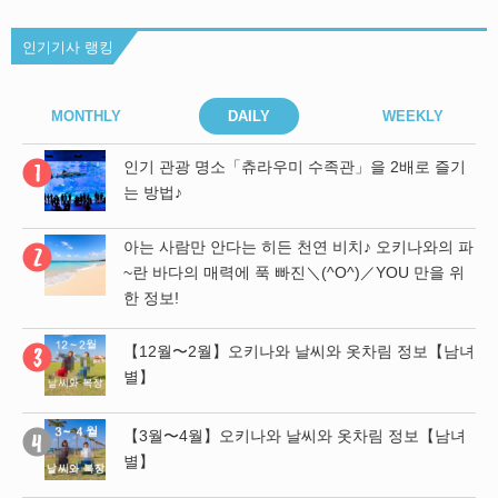
인기기사 랭킹
MONTHLY
DAILY
WEEKLY
기
인기 관광 명소「츄라우미 수족관」을 2배로 즐기
는 방법♪
 파
아는 사람만 안다는 히든 천연 비치♪ 오키나와의 파
위
~란 바다의 매력에 푹 빠진＼(^O^)／YOU 만을 위
한 정보!
남녀
【12월〜2월】오키나와 날씨와 옷차림 정보【남녀
별】
 함
【3월〜4월】오키나와 날씨와 옷차림 정보【남녀
 나
별】