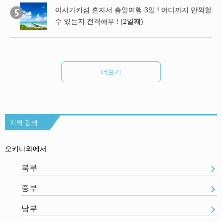
이시가키섬 혼자서 총알여행 3일 ! 어디까지 만끽할
욕,
수 있는지 전격해부 ! (2일째)
팁
더보기
지역 검색
오키나와에서
북부
중부
남부