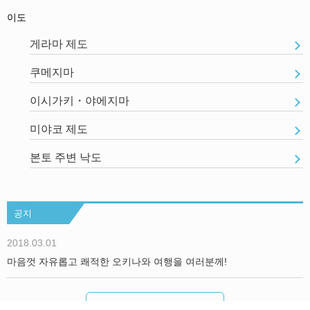
이도
게라마 제도
쿠메지마
이시가키・야에지마
미야코 제도
본토 주변 낙도
공지
2018.03.01
마음껏 자유롭고 쾌적한 오키나와 여행을 여러분께!
더보기