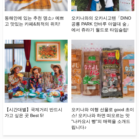
 글
동해안에 있는 추천 명소♪ 예쁘
오키나와의 오카시고텐「DINO
유
전
고 맛있는 카페&최적의 위치!
공룡 PARK 얀바루 아열대 숲」
「
!
에서 쥬라기 월드로 타임슬립!
다!
쉽
요없
행
【시간대별】국제거리 반드시
오키나와 여행 선물로 good 초이
오
가고 싶은 곳 Best 5!
스! 오키나와 하면 떠오르는 맛
트
"나카요시 빵"의 매력을 소개드
살
립니다♪