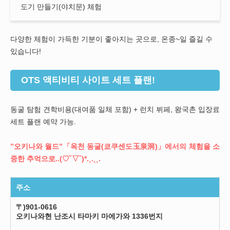
도기 만들기(야치문) 체험
다양한 체험이 가득한 기분이 좋아지는 곳으로, 온종~일 즐길 수
있습니다!
OTS 액티비티 사이트 세트 플랜!
동굴 탐험 견학비용(대여품 일체 포함) + 런치 뷔페, 왕국촌 입장료
세트 플랜 예약 가능.
”오키나와 월드”「옥천 동굴(쿄쿠센도玉泉洞)」에서의 체험을 소
중한 추억으로..(♡˘▽˘)*.¸.¸¸.
주소
〒)901-0616
오키나와현 난조시 타마키 마에가와 1336번지