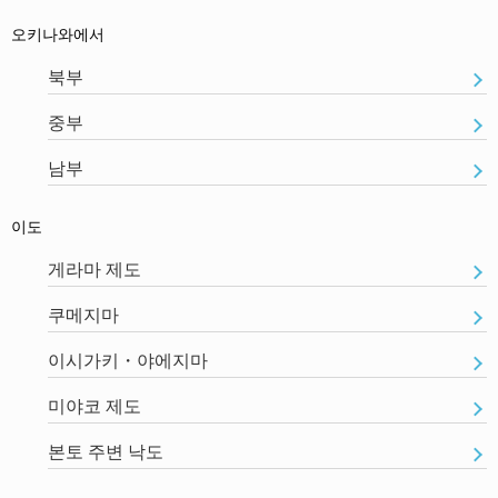
오키나와에서
북부
중부
남부
이도
게라마 제도
쿠메지마
이시가키・야에지마
미야코 제도
본토 주변 낙도