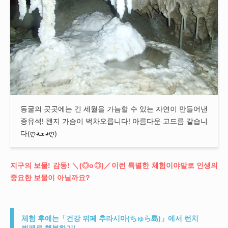
동굴의 곳곳에는 긴 세월을 가늠할 수 있는 자연이 만들어낸
종유석! 왠지 가슴이 벅차오릅니다! 아름다운 고드름 같습니
다(ღ◕ܫ◕ღ)
지구의 보물! 감동! ＼(◎o◎)／이런 특별한 체험이야말로 인생의
중요한 보물이 아닐까요?
체험 후에는「건강 뷔페 추라시마(ちゅら島)」에서 런치
뷔페로 행복하기!