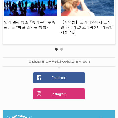
인기 관광 명소「츄라우미 수족
【지역별】 오키나와에서 고래
【
관」을 2배로 즐기는 방법♪
만나러 가요! 고래워칭이 가능한
광
시설 7곳
트
행
공식SNS를 팔로우해서 오키나와 정보 받기!
Facebook
Instagram