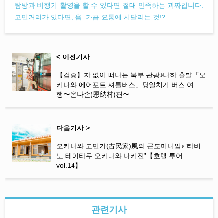
탐방과 비행기 촬영을 할 수 있다면 절대 만족하는 괴짜입니다.
고민거리가 있다면, 음..가끔 요통에 시달리는 것!?
< 이전기사
【검증】차 없이 떠나는 북부 관광♪나하 출발「오
키나와 에어포트 셔틀버스」당일치기 버스 여
행〜온나손(恩納村)편〜
다음기사 >
오키나와 고민가(古民家)風의 콘도미니엄♪”타비
노 테이타쿠 오키나와 나키진”【호텔 투어
vol.14】
관련기사