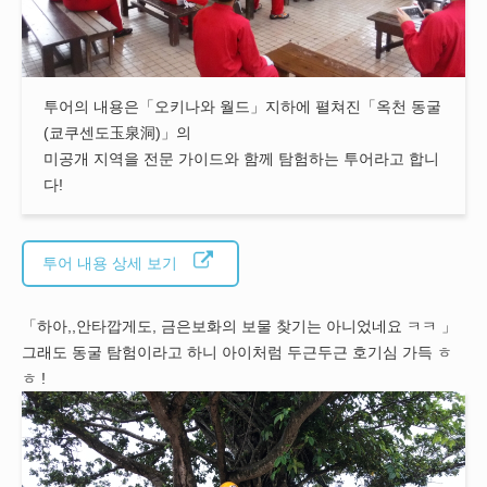
투어의 내용은「오키나와 월드」지하에 펼쳐진「옥천 동굴
(쿄쿠센도玉泉洞)」의
미공개 지역을 전문 가이드와 함께 탐험하는 투어라고 합니
다!
투어 내용 상세 보기
「하아,,안타깝게도, 금은보화의 보물 찾기는 아니었네요 ㅋㅋ 」
그래도 동굴 탐험이라고 하니 아이처럼 두근두근 호기심 가득 ㅎ
ㅎ !