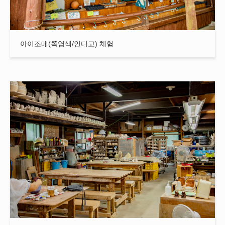
아이조매(쪽염색/인디고) 체험