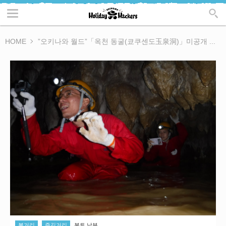
HOME
”오키나와 월드”「옥천 동굴(쿄쿠센도玉泉洞)」미공개 ...
볼거리
즐길거리
본토 남부