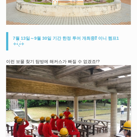
7월 13일～9월 30일 기간 한정 투어 개최중⁉ 이니 쩜프1
✧•̀.̫•́✧
이런 보물 찾기 탐방에 해커스가 빠질 수 없겠죠!?