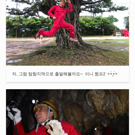
자, 그럼 탐험지역으로 출발해볼까요~ 이니 쩜프2 ✧•̀.̫•́✧