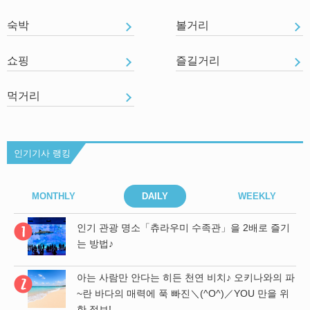
숙박
볼거리
쇼핑
즐길거리
먹거리
인기기사 랭킹
MONTHLY
DAILY
WEEKLY
기
인기 관광 명소「츄라우미 수족관」을 2배로 즐기
는 방법♪
 파
아는 사람만 안다는 히든 천연 비치♪ 오키나와의 파
위
~란 바다의 매력에 푹 빠진＼(^O^)／YOU 만을 위
한 정보!