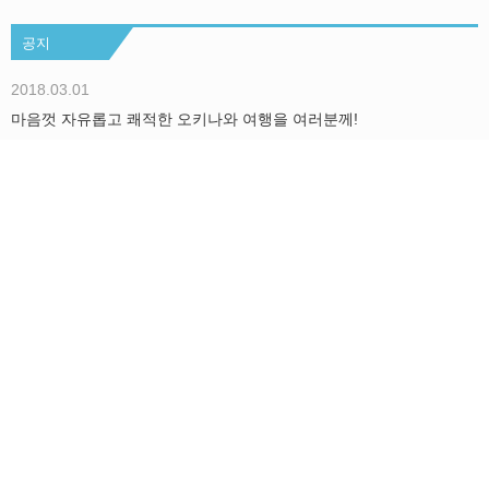
공지
2018.03.01
마음껏 자유롭고 쾌적한 오키나와 여행을 여러분께!
더보기
Okinawa Holiday Hackers에 대해서
We are Hackers！
문의/취재의뢰
오키니와에서 지내는 모두의 Holiday를 더욱 즐겁게！