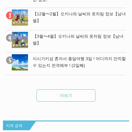
남녀
【12월〜2월】오키나와 날씨와 옷차림 정보【남녀
별】
 함
【3월〜4월】오키나와 날씨와 옷차림 정보【남녀
 나
별】
이시가키섬 혼자서 총알여행 3일 ! 어디까지 만끽할
욕,
수 있는지 전격해부 ! (2일째)
팁
더보기
지역 검색