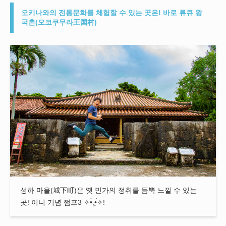
오키나와의 전통문화를 체험할 수 있는 곳은! 바로 류큐 왕
국촌(오코쿠무라王国村)
성하 마을(城下町)은 옛 민가의 정취를 듬뿍 느낄 수 있는
곳! 이니 기념 쩜프3 ✧•̀.̫•́✧!