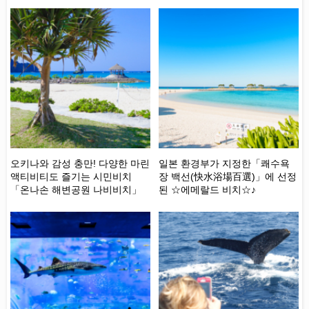
아름
오키나와 감성 충만! 다양한 마린
일본 환경부가 지정한「쾌수욕
【
프라
액티비티도 즐기는 시민비치
장 백선(快水浴場百選)」에 선정
와
「온나손 해변공원 나비비치」
된 ☆에메랄드 비치☆♪
있
키