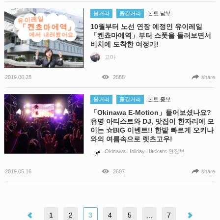
볼거리
즐길거리
본토 남부
10월부터 노선 연장 예정인 유이레일
「켄쵸마에역」부터 스폿을 둘러보면서
비치에 도착한 여정기!
고마
2019.06.28
2888
share
볼거리
즐길거리
본토 중부
「Okinawa E-Motion」들어보셨나요?
유명 아티스트와 DJ, 맛집이 한자리에 모
이는 ☆BIG 이벤트!! 한발 빠르게 오키나
와의 여름속으로 렛츠고우!
Okinawa Holiday Hackers 편집부
2019.05.16
2607
share
1
2
3
4
5
...
7