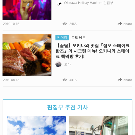
Okinawa Holiday Hackers 편집부
2019.10.15
2465
share
먹거리
본토 남부
【꿀팁】오키나와 맛집「점보 스테이크
한즈」의 시크릿 메뉴! 오키나와 스테이
크 핵먹방 후기!
고마
2019.08.13
4415
share
편집부 추천 기사