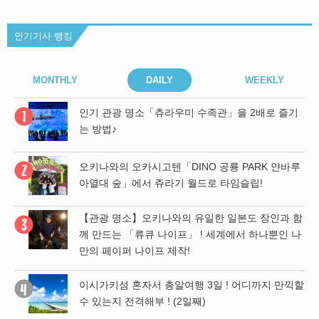
인기기사 랭킹
MONTHLY
DAILY
WEEKLY
기
인기 관광 명소「츄라우미 수족관」을 2배로 즐기
는 방법♪
 파
오키나와의 오카시고텐「DINO 공룡 PARK 얀바루
위
아열대 숲」에서 쥬라기 월드로 타임슬립!
【관광 명소】오키나와의 유일한 일본도 장인과 함
남녀
께 만드는 「류큐 나이프」 ! 세계에서 하나뿐인 나
만의 페이퍼 나이프 제작!
 함
이시가키섬 혼자서 총알여행 3일 ! 어디까지 만끽할
 나
수 있는지 전격해부 ! (2일째)