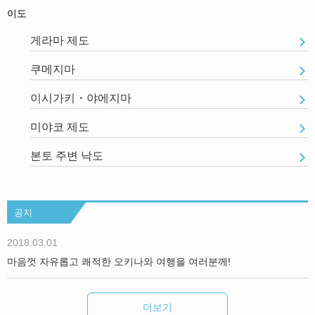
이도
게라마 제도
쿠메지마
이시가키・야에지마
미야코 제도
본토 주변 낙도
공지
2018.03.01
마음껏 자유롭고 쾌적한 오키나와 여행을 여러분께!
더보기