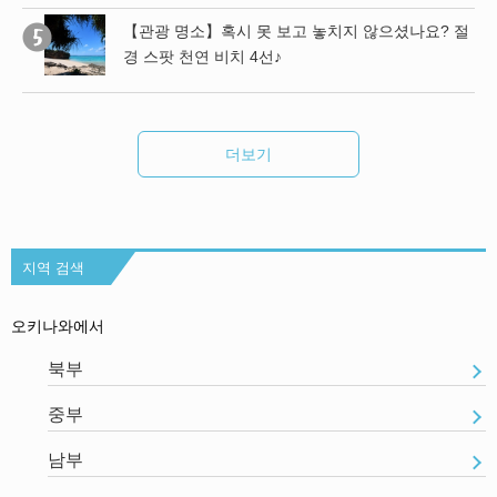
【관광 명소】혹시 못 보고 놓치지 않으셨나요? 절
경 스팟 천연 비치 4선♪
더보기
지역 검색
오키나와에서
북부
중부
남부