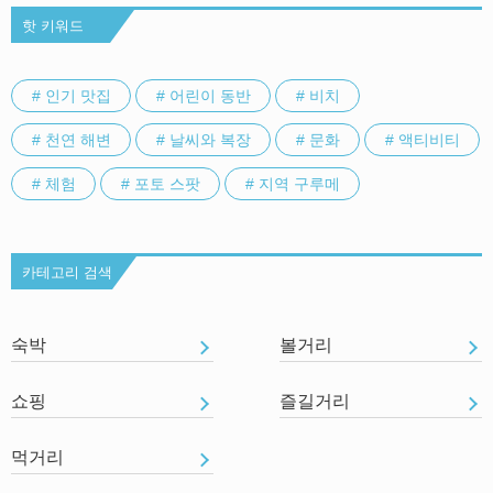
핫 키워드
# 인기 맛집
# 어린이 동반
# 비치
# 천연 해변
# 날씨와 복장
# 문화
# 액티비티
# 체험
# 포토 스팟
# 지역 구루메
카테고리 검색
숙박
볼거리
쇼핑
즐길거리
먹거리