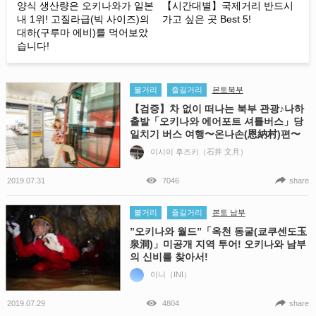
양식 생산량은 오키나와가 일본
【시간대별】국제거리 반드시
내 1위! 고질라급(빅 사이즈)의
가고 싶은 곳 Best 5!
대하(구루마 에비)를 먹어보았
습니다!
볼거리
즐길거리
본토북부
【검증】차 없이 떠나는 북부 관광♪나하
출발「오키나와 에어포트 셔틀버스」당
일치기 버스 여행〜온나손(恩納村)편〜
이시이 후즈키（石井 文月）
2019.07.31
7046
share
볼거리
즐길거리
본토 남부
”오키나와 월드”「옥천 동굴(쿄쿠센도玉
泉洞)」미공개 지역 투어! 오키나와 남부
의 신비를 찾아서!
이니（INI）
2019.07.29
4804
share