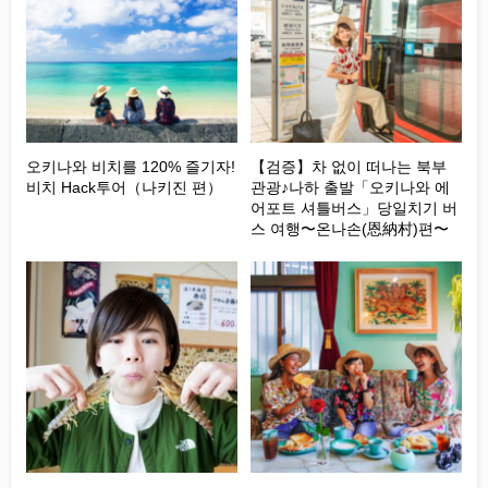
오키나와 비치를 120% 즐기자!
【검증】차 없이 떠나는 북부
비치 Hack투어（나키진 편）
관광♪나하 출발「오키나와 에
어포트 셔틀버스」당일치기 버
스 여행〜온나손(恩納村)편〜