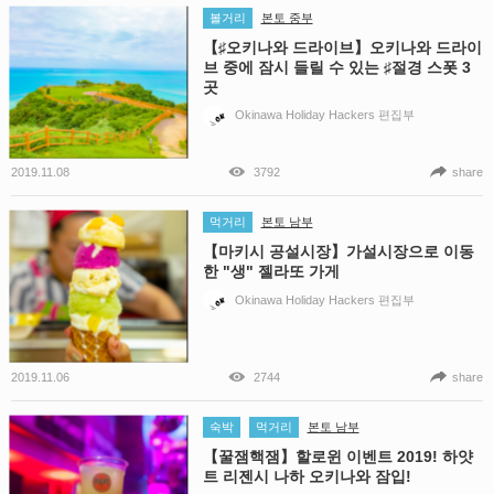
볼거리
본토 중부
【♯오키나와 드라이브】오키나와 드라이
브 중에 잠시 들릴 수 있는 ♯절경 스폿 3
곳
Okinawa Holiday Hackers 편집부
2019.11.08
3792
share
먹거리
본토 남부
【마키시 공설시장】가설시장으로 이동
한 "생" 젤라또 가게
Okinawa Holiday Hackers 편집부
2019.11.06
2744
share
숙박
먹거리
본토 남부
【꿀잼핵잼】할로윈 이벤트 2019! 하얏
트 리젠시 나하 오키나와 잠입!