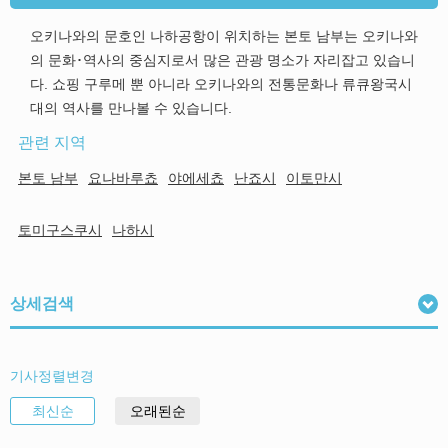
오키나와의 문호인 나하공항이 위치하는 본토 남부는 오키나와
의 문화･역사의 중심지로서 많은 관광 명소가 자리잡고 있습니
다. 쇼핑 구루메 뿐 아니라 오키나와의 전통문화나 류큐왕국시
대의 역사를 만나볼 수 있습니다.
관련 지역
본토 남부
요나바루쵸
야에세쵸
난죠시
이토만시
토미구스쿠시
나하시
상세검색
기사정렬변경
최신순
오래된순