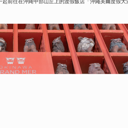
esさん一起前往在沖縄中部山丘上的渡假飯店「沖繩美爾度假大