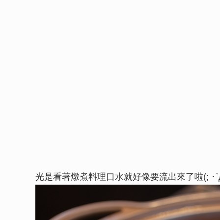
光是看著燉煮料理口水就好像要流出來了啦(; ･`д