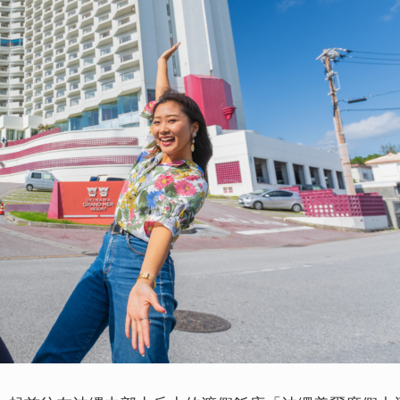
「大泊海灘」享受尚
發，體驗大自然氣氛
灘。
從沖繩本島開車可以
【伊計島】透明度數
然海灘！
【觀光景點】去了就
水納島的超開心行程