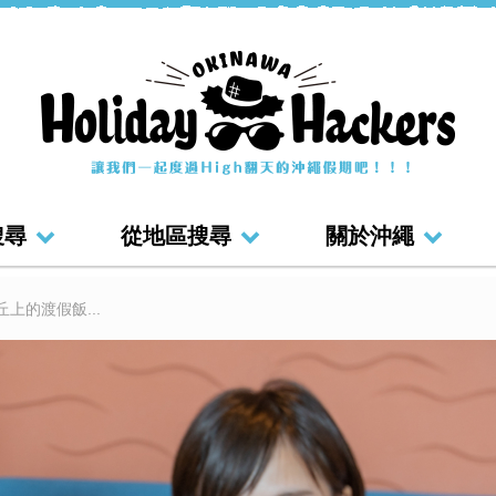
搜尋
從地區搜尋
關於沖繩
上的渡假飯...