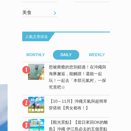
美食
人氣文章排名
EEKLY
MONTHLY
DAILY
WEEKLY
MONT
來回OK的離
想被療癒的您別錯過！在沖繩與
去的五個景點
海豚邂逅，能觸摸！還能一起
玩！一起去「本部元氣村」一探
究竟吧☆
！在沖繩與
還能一起
【10～11月】沖繩天氣與超簡單
氣村」一探
穿搭術【男女都有！】
【觀光景點】【當日來回OK的離
抵達的離島
島】沖繩 伊江島必去的五個景點