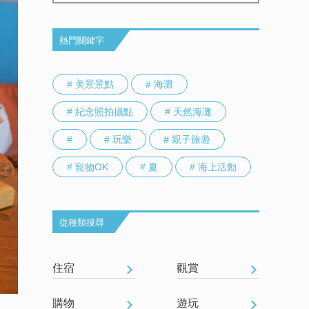
熱門關鍵字
# 美景景點
# 海灘
# 紀念照拍攝點
# 天然海灘
#
# 玩樂
# 親子旅遊
# 寵物OK
# 夏
# 海上活動
從種類搜尋
住宿
觀賞
購物
遊玩