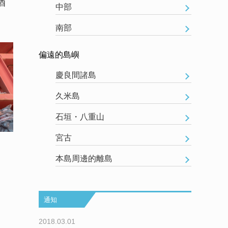
酒
中部
南部
偏遠的島嶼
慶良間諸島
久米島
石垣・八重山
宮古
本島周邊的離島
通知
2018.03.01