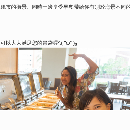
沖繩市的街景、同時一邊享受早餐帶給你有別於海景不同
料理種類從和食到中華、西式料理都應有盡有，可以大大滿足您的胃袋喔٩( ”ω” )و