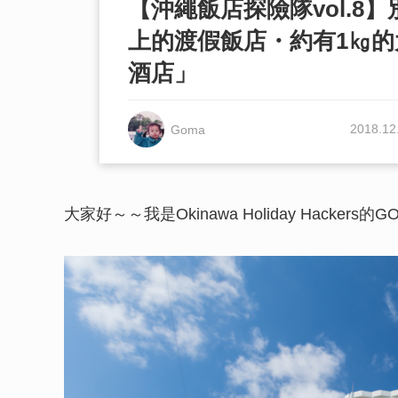
【沖繩飯店探險隊vol.8
上的渡假飯店・約有1㎏
酒店」
2018.12
Goma
大家好～～我是Okinawa Holiday Hackers的G