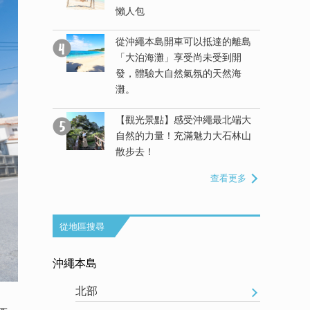
未受到開
懶人包
的天然海
從沖繩本島開車可以抵達的離島
「大泊海灘」享受尚未受到開
抵達的離島
發，體驗大自然氣氛的天然海
一數二的天
灘。
【觀光景點】感受沖繩最北端大
知道！暢遊
自然的力量！充滿魅力大石林山
四選
散步去！
查看更多
從地區搜尋
沖繩本島
北部