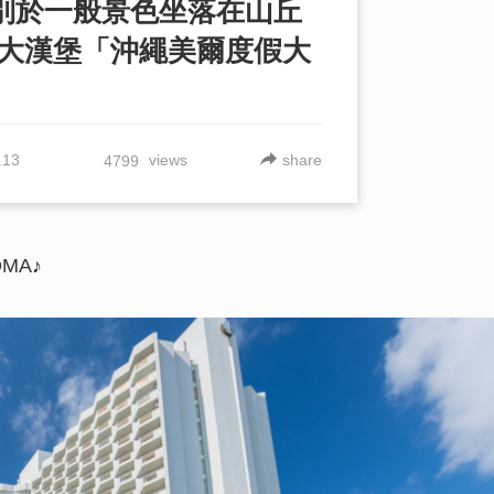
】別於一般景色坐落在山丘
的大漢堡「沖繩美爾度假大
.13
views
share
4799
W
【觀光景點】【當日
OMA♪
島】沖繩 伊江島必
懶人包
想被療癒的您別錯過
海豚邂逅，能觸摸！
玩！一起去「本部元
究竟吧☆
從沖繩本島開車可以