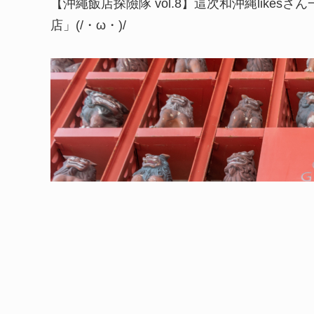
【沖繩飯店探險隊 vol.8】這次和沖縄lik
店」(/・ω・)/