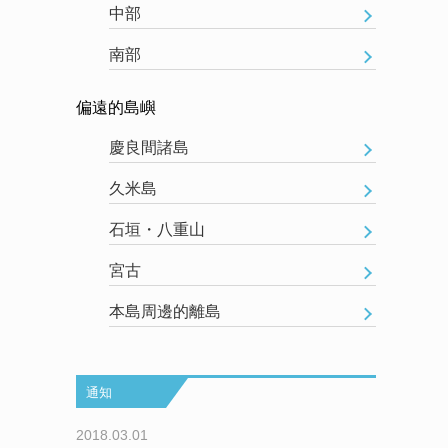
中部
南部
偏遠的島嶼
慶良間諸島
久米島
石垣・八重山
宮古
本島周邊的離島
通知
2018.03.01