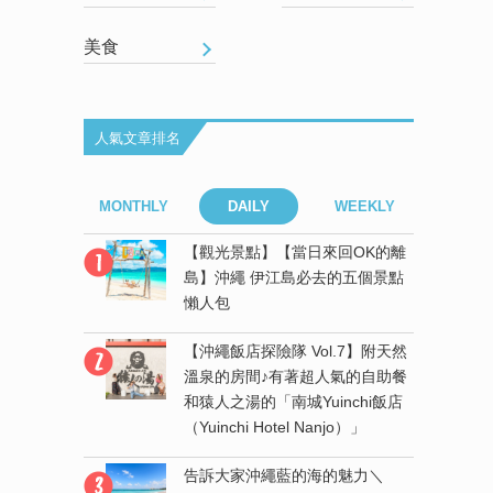
美食
人氣文章排名
EEKLY
MONTHLY
DAILY
WEEKLY
MONT
來回OK的離
【觀光景點】【當日來回OK的離
去的五個景點
島】沖繩 伊江島必去的五個景點
懶人包
！在沖繩與
【沖繩飯店探險隊 Vol.7】附天然
還能一起
溫泉的房間♪有著超人氣的自助餐
氣村」一探
和猿人之湯的「南城Yuinchi飯店
（Yuinchi Hotel Nanjo）」
抵達的離島
告訴大家沖繩藍的海的魅力＼