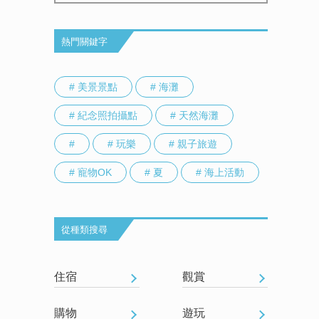
熱門關鍵字
# 美景景點
# 海灘
# 紀念照拍攝點
# 天然海灘
#
# 玩樂
# 親子旅遊
# 寵物OK
# 夏
# 海上活動
從種類搜尋
住宿
觀賞
購物
遊玩