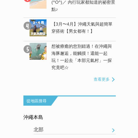
未受到開
(^O^)／ 內行玩家都知道的祕密景
的天然海
點♪
【3月〜4月】沖繩天氣與超簡單
抵達的離島
穿搭術【男女都有！】
一數二的天
想被療癒的您別錯過！在沖繩與
海豚邂逅，能觸摸！還能一起
知道！暢遊
玩！一起去「本部元氣村」一探
四選
究竟吧☆
查看更多
從地區搜尋
沖繩本島
北部