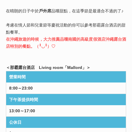
在晴朗的日子中於
戶外席
品嚐甜點，在這季節是最適合不過的了♪
考慮在情人節和兒童節等慶祝活動的你可以參考那霸露台酒店的甜
點餐單。
在沖繩旅遊的時候，大力推薦品嚐南國的高級度假酒店沖繩露台酒
店特別的餐點。（╹◡╹）♡
＜那霸露台酒店 Living room「Mallord」＞
營業時間
8:00～23:00
下午茶提供時間
13:00～17:00
公休日