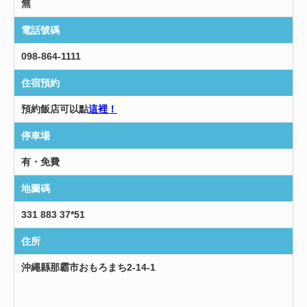
無
電話號碼
098-864-1111
住宿預約
預約飯店可以點
這裡！
停車場
有・免費
地圖碼
331 883 37*51
住所
沖繩縣那霸市おもろまち2-14-1