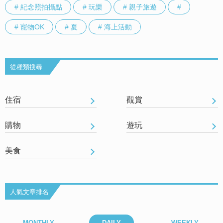
# 紀念照拍攝點
# 玩樂
# 親子旅遊
#
# 寵物OK
# 夏
# 海上活動
從種類搜尋
住宿
觀賞
購物
遊玩
美食
人氣文章排名
MONTHLY
DAILY
WEEKLY