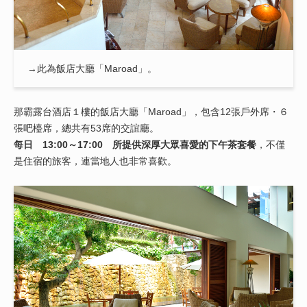
→此為飯店大廳「Maroad」。
那霸露台酒店１樓的飯店大廳「Maroad」，包含12張戶外席・６
張吧檯席，總共有53席的交誼廳。
每日 13:00～17:00 所提供深厚大眾喜愛的下午茶套餐
，不僅
是住宿的旅客，連當地人也非常喜歡。