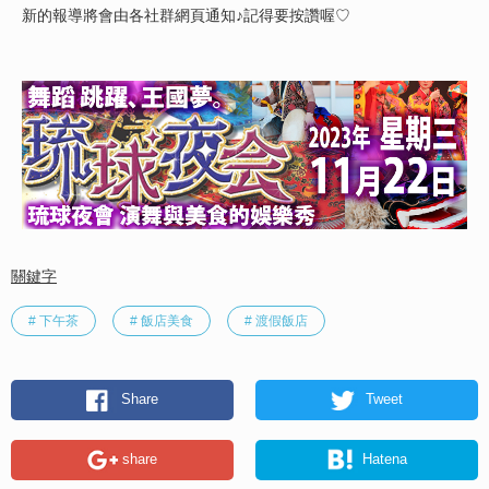
新的報導將會由各社群網頁通知♪記得要按讚喔♡
關鍵字
# 下午茶
# 飯店美食
# 渡假飯店
Share
Tweet
share
Hatena