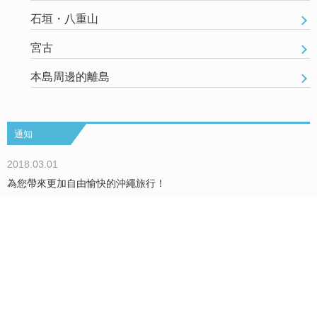
石垣・八重山
宮古
本島周邊的離島
通知
2018.03.01
為您帶來更加自由愉快的沖繩旅行！
查看更多
闗於Okinawa Holiday Hackers