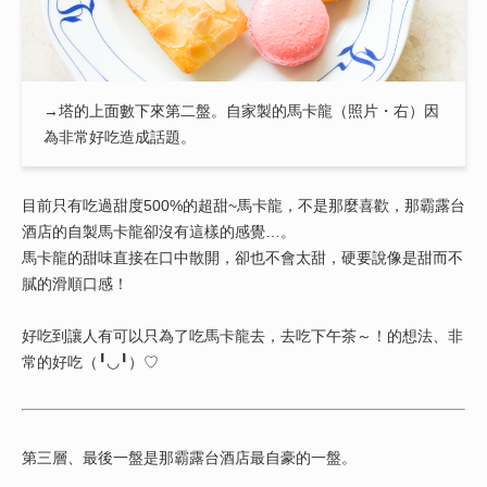
→塔的上面數下來第二盤。自家製的馬卡龍（照片・右）因
為非常好吃造成話題。
目前只有吃過甜度500%的超甜~馬卡龍，不是那麼喜歡，那霸露台
酒店的自製馬卡龍卻沒有這樣的感覺…。
馬卡龍的甜味直接在口中散開，卻也不會太甜，硬要說像是甜而不
膩的滑順口感！
好吃到讓人有可以只為了吃馬卡龍去，去吃下午茶～！的想法、非
常的好吃（╹◡╹）♡
第三層、最後一盤是那霸露台酒店最自豪的一盤。