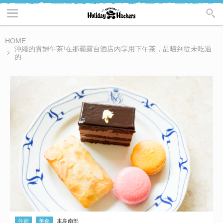
HOME
沖繩的貴婦午茶!在那霸露台酒店內享用下午茶，品嚐到從未吃過
的...
住宿
美食
本島南部