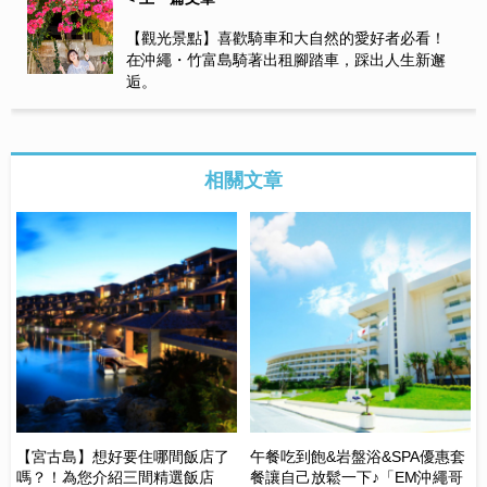
【觀光景點】喜歡騎車和大自然的愛好者必看！
在沖繩・竹富島騎著出租腳踏車，踩出人生新邂
逅。
相關文章
【宮古島】想好要住哪間飯店了
午餐吃到飽&岩盤浴&SPA優惠套
獻
站
嗎？！為您介紹三間精選飯店
餐讓自己放鬆一下♪「EM沖繩哥
物