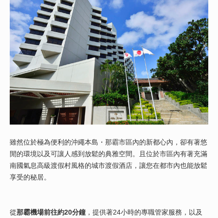
雖然位於極為便利的沖繩本島・那霸市區內的新都心內，卻有著悠
閒的環境以及可讓人感到放鬆的典雅空間。且位於市區內有著充滿
南國氣息高級渡假村風格的城市渡假酒店，讓您在都市內也能放鬆
享受的秘居。
從
那霸機場前往約20分鐘
，提供著24小時的專職管家服務，以及