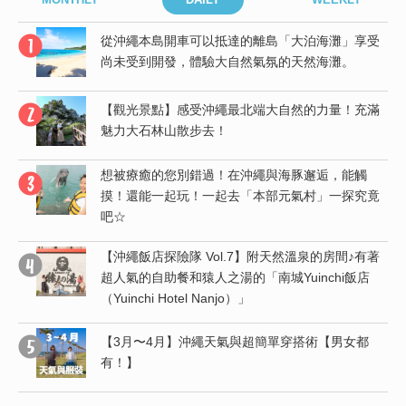
島
從沖繩本島開車可以抵達的離島「大泊海灘」享受
尚未受到開發，體驗大自然氣氛的天然海灘。
【觀光景點】感受沖繩最北端大自然的力量！充滿
竟
魅力大石林山散步去！
想被療癒的您別錯過！在沖繩與海豚邂逅，能觸
受
摸！還能一起玩！一起去「本部元氣村」一探究竟
吧☆
【沖繩飯店探險隊 Vol.7】附天然溫泉的房間♪有著
度
超人氣的自助餐和猿人之湯的「南城Yuinchi飯店
（Yuinchi Hotel Nanjo）」
行
【3月〜4月】沖繩天氣與超簡單穿搭術【男女都
有！】