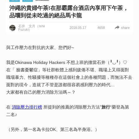
沖繩的貴婦午茶!在那霸露台酒店內享用下午茶，
品嚐到從未吃過的絕品馬卡龍
石井 文月（Ishii
2018.05.17
share
4658
Fuzuki）
與工作壓力在對抗的大家、您們好~
我是Okinawa Holiday Hackers 不想上班的擔當石井（╹◡╹）♡
在「 臉書憂鬱症」等社群軟體上感到疲倦不堪、職場上又得面對
職場暴力、性騷擾等種種存在這個社會上的各種問題，而無法不去
面對的現今，造就了不管是誰都很容易感到壓力的時代…
大家都有自己的壓力消除方法嗎～？
在
消除壓力排行榜
所提到的推薦的消除壓力方法”
旅行
“榮登為第
二名♪
（另外，第一名為卡拉OK、第三名為半身浴。）