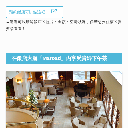
預約飯店可以點這裡！
→這邊可以確認飯店的照片・金額・空房狀況，倘若想要住宿的貴
賓請看看！
在飯店大廳「Maroad」內享受貴婦下午茶