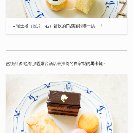
→瑞士捲（照片・右）鬆軟的口感讓我嚇一跳…！
然後然後!也有那霸露台酒店最推薦的自家製的
馬卡龍
～！