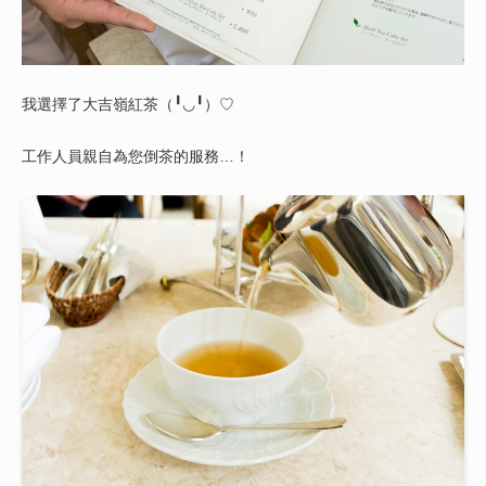
我選擇了大吉嶺紅茶（╹◡╹）♡
工作人員親自為您倒茶的服務…！