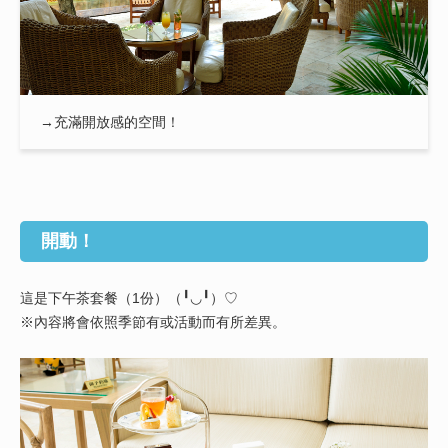
→充滿開放感的空間！
開動！
這是下午茶套餐（1份）（╹◡╹）♡
※內容將會依照季節有或活動而有所差異。