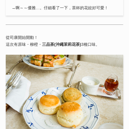
→啊～～優雅…。仔細看了一下，茶杯的花紋好可愛！
從司康開始開動！
這次有原味・柳橙・
三品茶(沖繩茉莉花茶)
3種口味。