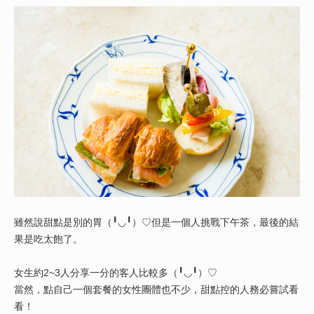
雖然說甜點是別的胃（╹◡╹）♡但是一個人挑戰下午茶，最後的結
果是吃太飽了。
女生約2~3人分享一分的客人比較多（╹◡╹）♡
當然，點自己一個套餐的女性團體也不少，甜點控的人務必嘗試看
看！