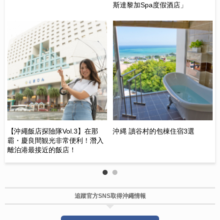
斯達黎加Spa度假酒店」
起
位
【沖繩飯店探險隊Vol.3】在那
沖縄 讀谷村的包棟住宿3選
古
霸・慶良間観光非常便利！潛入
之
離泊港最接近的飯店！
探
追蹤官方SNS取得沖繩情報