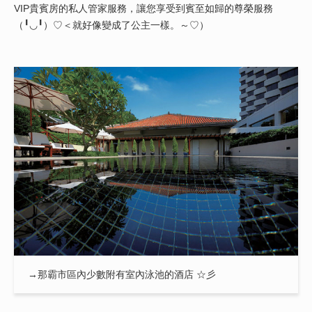
VIP貴賓房的私人管家服務，讓您享受到賓至如歸的尊榮服務
（╹◡╹）♡＜就好像變成了公主一樣。～♡）
→那霸市區內少數附有室內泳池的酒店 ☆彡