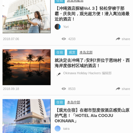
住宿
庆良间诸岛
【冲绳酒店探秘Vol.３】轻松穿梭于那
霸・庆良间，观光超方便！潜入离泊港最
近的酒店！
Yuri
2018.07.06
4233
share
住宿
观赏
本岛北部
就决定去冲绳了♪安利7所位于恩纳村・西
海岸度假村区域的酒店！
Okinawa Holiday Hackers 编辑部
2018.09.18
8533
share
住宿
本岛中部
【观光住宿】在都市型度假酒店感受山原
的气息！「HOTEL Ala COOJU
OKINAWA」
taira