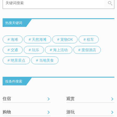
热搜关键词
# 海滩
# 天然海滩
# 宠物OK
# 租车
# 交通
# 玩乐
# 海上活动
# 度假酒店
# 绝景景点
# 当地美食
按条件搜索
住宿
观赏
购物
游玩