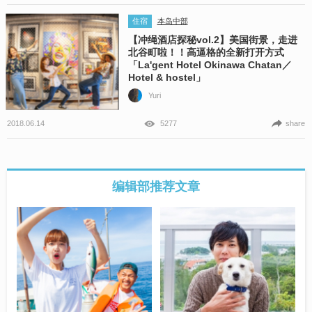
住宿
本岛中部
【冲绳酒店探秘vol.2】美国街景，走进
北谷町啦！！高逼格的全新打开方式
「La'gent Hotel Okinawa Chatan／
Hotel & hostel」
Yuri
2018.06.14
5277
share
编辑部推荐文章