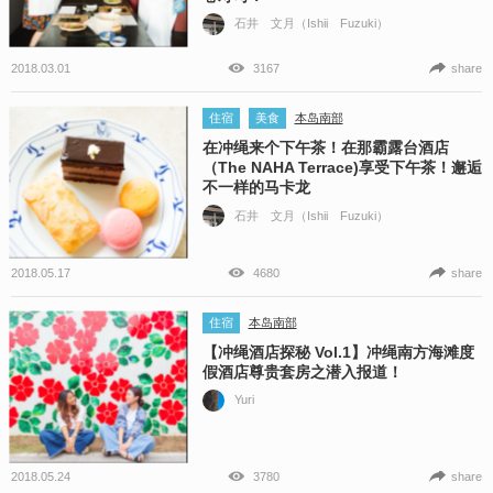
石井 文月（Ishii Fuzuki）
2018.03.01
3167
share
住宿
美食
本岛南部
在冲绳来个下午茶！在那霸露台酒店
（The NAHA Terrace)享受下午茶！邂逅
不一样的马卡龙
石井 文月（Ishii Fuzuki）
2018.05.17
4680
share
住宿
本岛南部
【冲绳酒店探秘 Vol.1】冲绳南方海滩度
假酒店尊贵套房之潜入报道！
Yuri
2018.05.24
3780
share