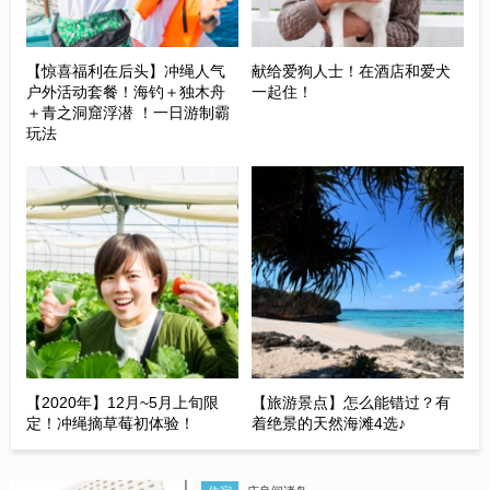
【惊喜福利在后头】冲绳人气
献给爱狗人士！在酒店和爱犬
户外活动套餐！海钓＋独木舟
一起住！
＋青之洞窟浮潜 ！一日游制霸
玩法
【2020年】12月~5月上旬限
【旅游景点】怎么能错过？有
定！冲绳摘草莓初体验！
着绝景的天然海滩4选♪