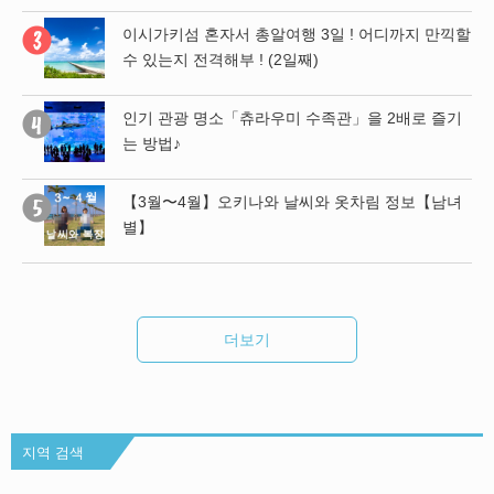
남녀
이시가키섬 혼자서 총알여행 3일 ! 어디까지 만끽할
수 있는지 전격해부 ! (2일째)
 함
인기 관광 명소「츄라우미 수족관」을 2배로 즐기
 나
는 방법♪
【3월〜4월】오키나와 날씨와 옷차림 정보【남녀
욕,
별】
팁
더보기
지역 검색