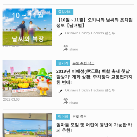
즐길거리
【10월～11월】오키나와 날씨와 옷차림
정보【남녀별】
Okinawa Holiday Hackers 편집부
2022.10.01
share
볼거리
본토 주변 낙도
2019년 이에섬(伊江島) 백합 축제 첫날
탐방기! 개화 상황, 주차장과 교통편까지
한 번에!
Okinawa Holiday Hackers 편집부
2022.03.08
share
먹거리
본토 중부
엄마들 모임 및 어린이 동반이 가능한 카
페 추천♪