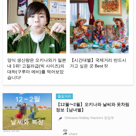
양식 생산량은 오키나와가 일본
【시간대별】국제거리 반드시
내 1위! 고질라급(빅 사이즈)의
가고 싶은 곳 Best 5!
대하(구루마 에비)를 먹어보았
습니다!
즐길거리
【12월〜2월】오키나와 날씨와 옷차림
정보【남녀별】
Okinawa Holiday Hackers 편집부
2022.10.02
share