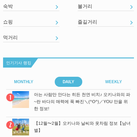
숙박
볼거리
쇼핑
즐길거리
먹거리
인기기사 랭킹
MONTHLY
DAILY
WEEKLY
아는 사람만 안다는 히든 천연 비치♪ 오키나와의 파
기
~란 바다의 매력에 푹 빠진＼(^O^)／YOU 만을 위
한 정보!
 파
【12월〜2월】오키나와 날씨와 옷차림 정보【남녀
위
별】