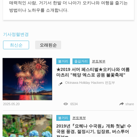
매력적인 사람, 거기서 한발 더 나아가 오키나와 여행을 즐기는
방법이나 노하우를 소개합니다.
기사정렬변경
최신순
오래된순
볼거리
즐길거리
본토북부
★2019 서머 페스티벌★오키나와 여름
마츠리 ”해양 엑스포 공원 불꽃축제”
Okinawa Holiday Hackers 편집부
2025.05.20
6534
share
볼거리
본토북부
2019년『요헤나 수국원』개화 첫날! 수
국원 풍경, 절정시기, 입장료, 버스투어