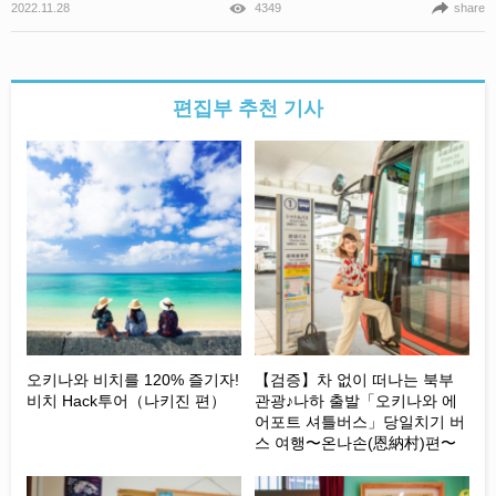
2022.11.28
4349
share
편집부 추천 기사
오키나와 비치를 120% 즐기자!
【검증】차 없이 떠나는 북부
비치 Hack투어（나키진 편）
관광♪나하 출발「오키나와 에
어포트 셔틀버스」당일치기 버
스 여행〜온나손(恩納村)편〜