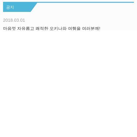
공지
2018.03.01
마음껏 자유롭고 쾌적한 오키나와 여행을 여러분께!
더보기
Okinawa Holiday Hackers에 대해서
We are Hackers！
문의/취재의뢰
오키니와에서 지내는 모두의 Holiday를 더욱 즐겁게！