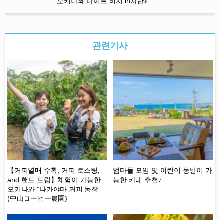
오키나와 나이트 비치 in차탄♪
관련기사
본
【커피열매 수확, 커피 로스팅,
엄마들 모임 및 어린이 동반이 가
코
and 핸드 드립】체험이 가능한
능한 카페 추천♪
와
았습
오키나와 ”나카야마 커피 농장
치
(中山コーヒー農園)”