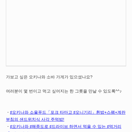
가보고 싶은 오키나와 소바 가게가 있으셨나요?
여러분이 몇 번이고 먹고 싶어지는 한 그릇을 만날 수 있도록^^♪
・
♯오키나와 소울푸드「포크 타마고 ♯오니기리」흰밥+스팸+계란
부침의 샌드위치식 사각 주먹밥!
・
♯오키나와 ♯해중도로 ♯드라이브 하면서 먹을 수 있는 ♯먹거리