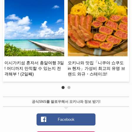
 편
소
맛
이시가키섬 혼자서 총알여행 3일
오키나와 맛집「니쿠야 쇼쿠도
양
! 어디까지 만끽할 수 있는지 전
in 헨자」가성비 최고의 유명 브
「
격해부 ! (2일째)
랜드 와규・스테이크!
공식SNS를 팔로우해서 오키나와 정보 받기!
Facebook