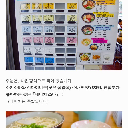
주문은, 식권 형식으로 되어 있습니다.
소키소바와 산마이니쿠(구은 삼겹살) 소바도 맛있지만, 편집부가
좋아하는 것은「테비치 소바」！
（테비치는 족발입니다）