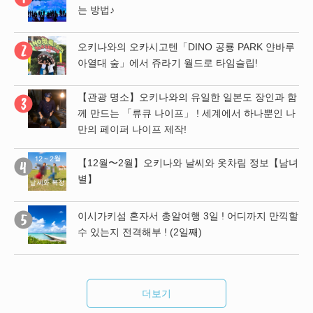
는 방법♪
 파
오키나와의 오카시고텐「DINO 공룡 PARK 얀바루
위
아열대 숲」에서 쥬라기 월드로 타임슬립!
【관광 명소】오키나와의 유일한 일본도 장인과 함
남녀
께 만드는 「류큐 나이프」 ! 세계에서 하나뿐인 나
만의 페이퍼 나이프 제작!
 함
【12월〜2월】오키나와 날씨와 옷차림 정보【남녀
 나
별】
이시가키섬 혼자서 총알여행 3일 ! 어디까지 만끽할
수 있는지 전격해부 ! (2일째)
더보기