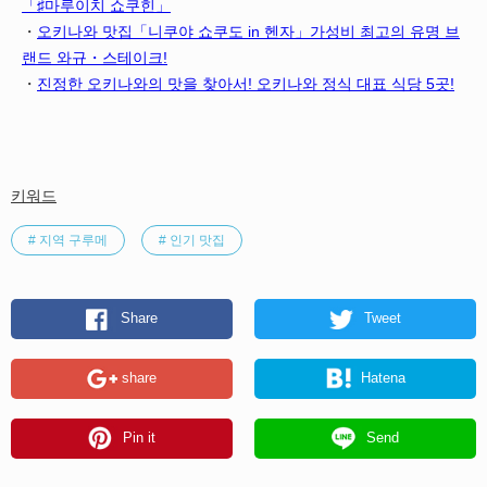
「♯마루이치 쇼쿠힌」
・
오키나와 맛집「니쿠야 쇼쿠도 in 헨자」가성비 최고의 유명 브
랜드 와규・스테이크!
・
진정한 오키나와의 맛을 찾아서! 오키나와 정식 대표 식당 5곳!
키워드
# 지역 구루메
# 인기 맛집
Share
Tweet
share
Hatena
Pin it
Send