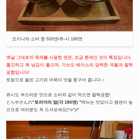
오키나와 소바 중 550엔/쥬-시 180엔
옛날 그대로의 목재를 사용한 면은, 조금 흰색인 것이 특징입니다.
쫄깃하고 목 넘김이 좋으며, 가쓰오 베이스의 담백한 국물과 찰떡
궁합입니다!
토핑으로 올린 고기와 어묵이 맛을 돋구어 줍니다.♪
쥬시도 부드러운 맛으로 소바와 같이 먹으면 찰떡궁합!
とらやさんの
“토라야의 밥(각 180엔) ”
메뉴는 맛있다고 평판이 높
으므로 여러분도 꼭 드셔보세요(^o^)/*