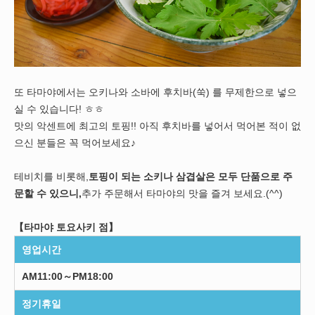
또 타마야에서는 오키나와 소바에 후치바(쑥) 를 무제한으로 넣으
실 수 있습니다! ㅎㅎ
맛의 악센트에 최고의 토핑!! 아직 후치바를 넣어서 먹어본 적이 없
으신 분들은 꼭 먹어보세요♪
테비치를 비롯해,
토핑이 되는 소키나 삼겹살은 모두 단품으로 주
문할 수 있으니,
추가 주문해서 타마야의 맛을 즐겨 보세요.(^^)
【타마야 토요사키 점】
영업시간
AM11:00～PM18:00
정기휴일