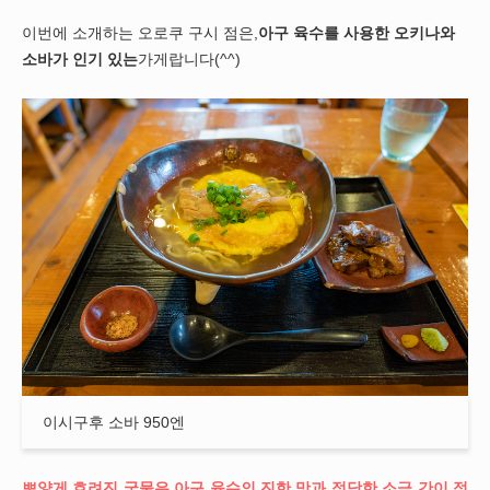
이번에 소개하는 오로쿠 구시 점은,
아구 육수를 사용한 오키나와
소바가 인기 있는
가게랍니다(^^)
이시구후 소바 950엔
뽀얗게 흐려진 국물은 아구 육수의 진한 맛과 적당한 소금 간이 정