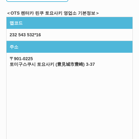
＜OTS 렌터카 린쿠 토요사키 영업소 기본정보＞
맵코드
232 543 532*16
주소
〒901-0225
토미구스쿠시 토요사키 (豊見城市豊崎) 3-37