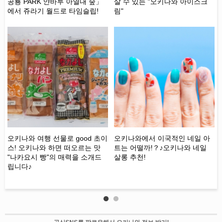
공룡 PARK 얀바루 아열대 숲」
살 수 있는 "오키나와 아이스크
나
에서 쥬라기 월드로 타임슬립!
림"
와
모
과
오키나와 여행 선물로 good 초이
오키나와에서 이국적인 네일 아
스! 오키나와 하면 떠오르는 맛
트는 어떨까!？♪오키나와 네일
겨
"나카요시 빵"의 매력을 소개드
살롱 추천!
는
립니다♪
沖
체