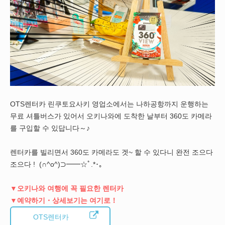
OTS렌터카 린쿠토요사키 영업소에서는 나하공항까지 운행하는
무료 셔틀버스가 있어서 오키나와에 도착한 날부터 360도 카메라
를 구입할 수 있답니다～♪
렌터카를 빌리면서 360도 카메라도 겟~ 할 수 있다니 완전 조으다
조으다 ! (∩^o^)⊃━━☆ﾟ.*･｡
▼오키나와 여행에 꼭 필요한 렌터카
▼예약하기・상세보기는 여기로！
OTS렌터카