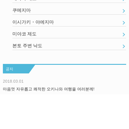
쿠메지마
이시가키・야에지마
미야코 제도
본토 주변 낙도
공지
2018.03.01
마음껏 자유롭고 쾌적한 오키나와 여행을 여러분께!
더보기