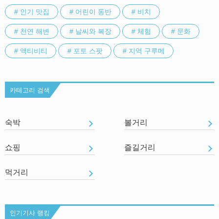
# 인기 맛집
# 어린이 동반
# 비치
# 천연 해변
# 날씨와 복장
# 체험
# 문화
# 액티비티
# 포토 스팟
# 지역 구루메
카테고리 검색
숙박
볼거리
쇼핑
즐길거리
먹거리
인기기사 랭킹