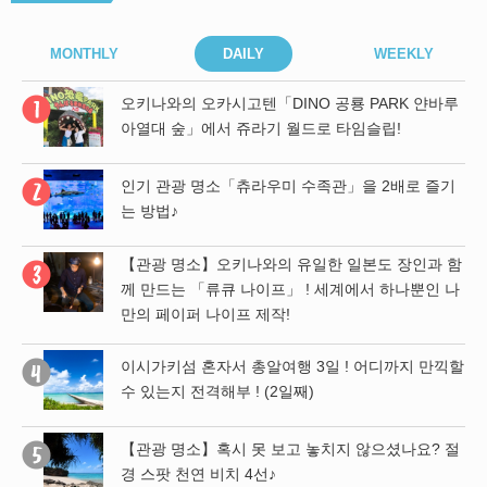
MONTHLY
DAILY
WEEKLY
기
오키나와의 오카시고텐「DINO 공룡 PARK 얀바루
아열대 숲」에서 쥬라기 월드로 타임슬립!
 파
인기 관광 명소「츄라우미 수족관」을 2배로 즐기
위
는 방법♪
【관광 명소】오키나와의 유일한 일본도 장인과 함
남녀
께 만드는 「류큐 나이프」 ! 세계에서 하나뿐인 나
만의 페이퍼 나이프 제작!
 함
이시가키섬 혼자서 총알여행 3일 ! 어디까지 만끽할
 나
수 있는지 전격해부 ! (2일째)
【관광 명소】혹시 못 보고 놓치지 않으셨나요? 절
경 스팟 천연 비치 4선♪