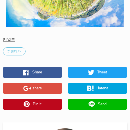
키워드
# 렌터카
Share
Tweet
share
Hatena
Pin it
Send