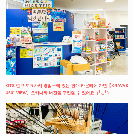
OTS 린쿠 토요사키 영업소에 있는 판매 카운터에 가면【KRAVAS
360° VIEW】오키나와 버전을 구입할 수 있어요（╹◡╹）