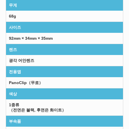
무게
68g
사이즈
92mm × 34mm × 35mm
렌즈
광각 어안렌즈
전용앱
PanoClip（무료）
색상
1종류
（전면은 블랙, 후면은 화이트）
부속품