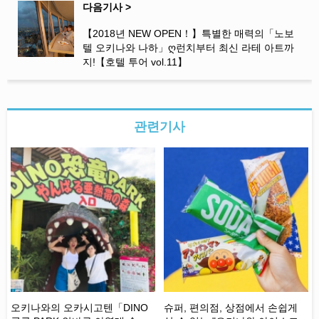
다음기사 >
【2018년 NEW OPEN！】특별한 매력의「노보
텔 오키나와 나하」ღ런치부터 최신 라테 아트까
지!【호텔 투어 vol.11】
관련기사
오키나와의 오카시고텐「DINO
슈퍼, 편의점, 상점에서 손쉽게
【