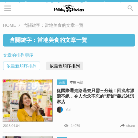
HOME
含關鍵字：當地美食的文章一覽
含關鍵字：當地美食的文章一覽
文章的排列順序
依最新順序排列
依最舊順序排列
美食
本島南部
從國際通走路過去只需三分鐘！回流客源
源不絕，令人念念不忘的”新鮮”義式冰淇
淋店
Yuri
2018.04.04
14079
share