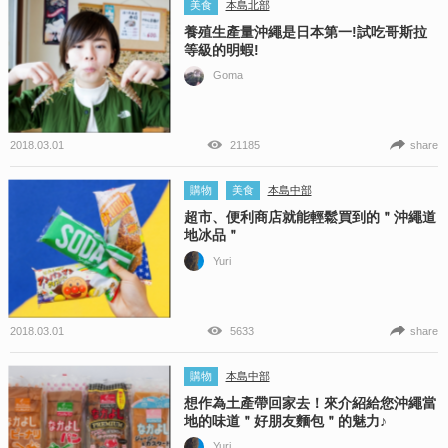
美食
本島北部
養殖生產量沖繩是日本第一!試吃哥斯拉
等級的明蝦!
Goma
2018.03.01
21185
share
購物
美食
本島中部
超市、便利商店就能輕鬆買到的＂沖繩道
地冰品＂
Yuri
2018.03.01
5633
share
購物
本島中部
想作為土產帶回家去！來介紹給您沖繩當
地的味道＂好朋友麵包＂的魅力♪
Yuri