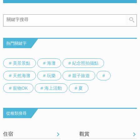
熱門關鍵字
# 美景景點
# 海灘
# 紀念照拍攝點
# 天然海灘
# 玩樂
# 親子旅遊
#
# 寵物OK
# 海上活動
# 夏
從種類搜尋
住宿
觀賞