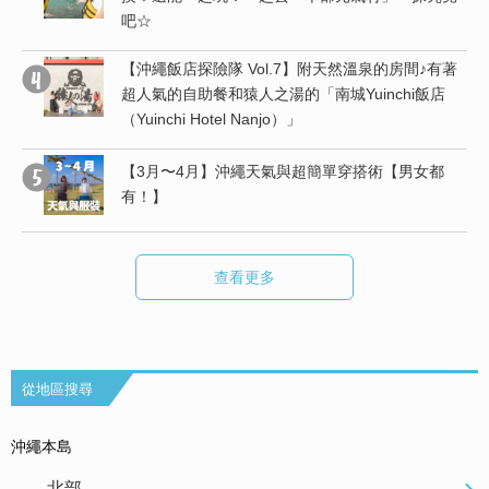
吧☆
【沖繩飯店探險隊 Vol.7】附天然溫泉的房間♪有著
度
超人氣的自助餐和猿人之湯的「南城Yuinchi飯店
（Yuinchi Hotel Nanjo）」
行
【3月〜4月】沖繩天氣與超簡單穿搭術【男女都
有！】
查看更多
從地區搜尋
沖繩本島
北部