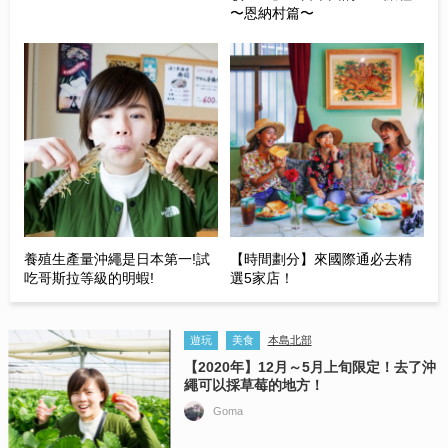
〜恩納村篇〜
養殖生產量沖繩是日本第一!試
【時間劃分】來國際通必去精
吃哥斯拉等級的明蝦!
選5家店！
遊玩
美食
本島北部
【2020年】12月～5月上旬限定！去了沖
繩可以採草莓的地方！
Goma