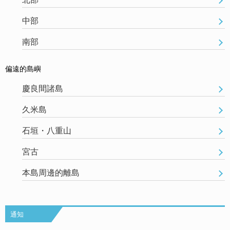
中部
南部
偏遠的島嶼
慶良間諸島
久米島
石垣・八重山
宮古
本島周邊的離島
通知