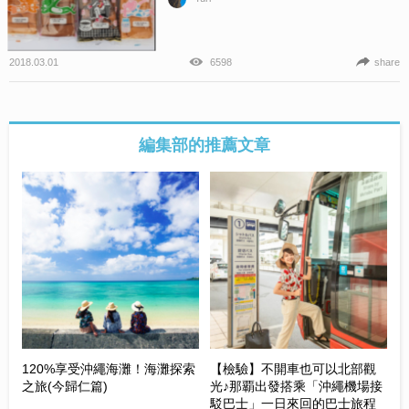
2018.03.01
6598
share
編集部的推薦文章
120%享受沖繩海灘！海灘探索
【檢驗】不開車也可以北部觀
之旅(今歸仁篇)
光♪那覇出發搭乘「沖繩機場接
駁巴士」一日來回的巴士旅程