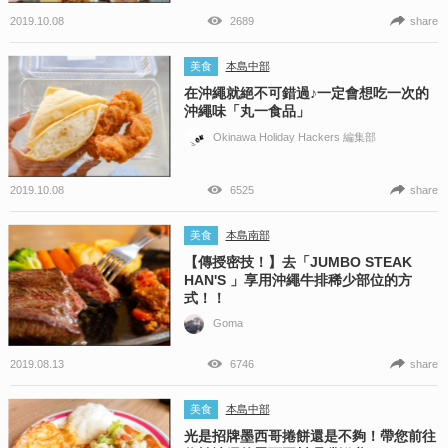
2019.10.08
2689
share
美食
本島中部
在沖繩就絕不可錯過♪一定會想吃一次的
沖繩味「丸一食品」
Okinawa Holiday Hackers 編集部
2019.10.08
6525
share
美食
本島南部
【傳授密技！】去「JUMBO STEAK
HAN'S 」享用沖繩牛排稀少部位的方
式！！
Goma
2019.08.13
6746
share
美食
本島中部
光是招牌墨西哥捲餅還是不夠！帶您前往