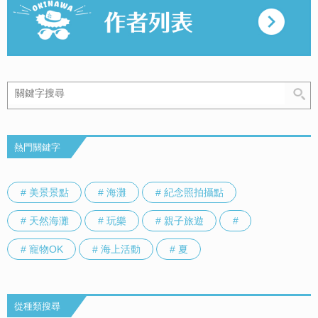
熱門關鍵字
# 美景景點
# 海灘
# 紀念照拍攝點
# 天然海灘
# 玩樂
# 親子旅遊
#
# 寵物OK
# 海上活動
# 夏
從種類搜尋