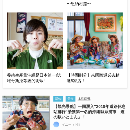
〜恩納村篇〜
養殖生產量沖繩是日本第一!試
【時間劃分】來國際通必去精
吃哥斯拉等級的明蝦!
選5家店！
購物
美食
本島南部
【觀光景點】一同潛入”2019年道路休息
站排行”榮獲第一名的沖繩縣系滿市「道
の駅いとまん」！
イニー（INI）