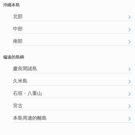
沖繩本島
北部
中部
南部
偏遠的島嶼
慶良間諸島
久米島
石垣・八重山
宮古
本島周邊的離島