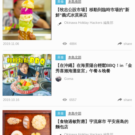
美食
本島南部
【牧志公設市場】移動到臨時市場的"新
鮮"義式冰淇淋店
Okinawa Holiday Hackers 編集部
2019.11.06
4884
share
美食
本島北部
【在沖繩】在海景陽台輕鬆BBQ！in「金
秀喜瀨海灘皇宮」午餐＆晚餐
Goma
2019.10.16
6557
share
美食
本島中部
【食物過敏對應】宇流麻市 平安座島的
麵包店
Okinawa Holiday Hackers 編集部