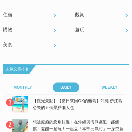
住宿
觀賞
購物
遊玩
美食
人氣文章排名
MONTHLY
DAILY
WEEKLY
島
【觀光景點】【當日來回OK的離島】沖繩 伊江島
必去的五個景點懶人包
想被療癒的您別錯過！在沖繩與海豚邂逅，能觸
竟
摸！還能一起玩！一起去「本部元氣村」一探究竟