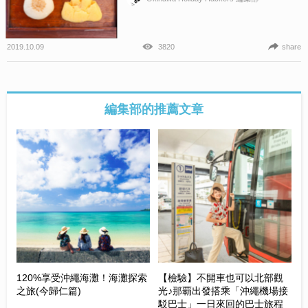
2019.10.09
3820
share
編集部的推薦文章
120%享受沖繩海灘！海灘探索
【檢驗】不開車也可以北部觀
之旅(今歸仁篇)
光♪那覇出發搭乘「沖繩機場接
駁巴士」一日來回的巴士旅程