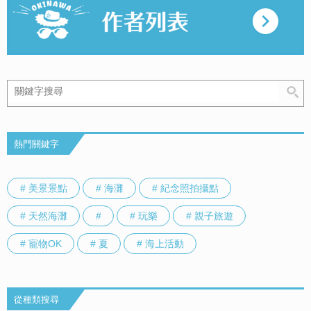
熱門關鍵字
# 美景景點
# 海灘
# 紀念照拍攝點
# 天然海灘
#
# 玩樂
# 親子旅遊
# 寵物OK
# 夏
# 海上活動
從種類搜尋