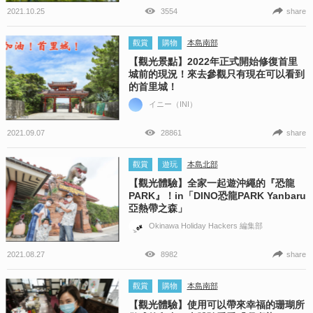
2021.10.25
3554
share
觀賞
購物
本島南部
【觀光景點】2022年正式開始修復首里
城前的現況！來去參觀只有現在可以看到
的首里城！
イニー（INI）
2021.09.07
28861
share
觀賞
遊玩
本島北部
【觀光體驗】全家一起遊沖繩的『恐龍
PARK』！in「DINO恐龍PARK Yanbaru
亞熱帶之森」
Okinawa Holiday Hackers 編集部
2021.08.27
8982
share
觀賞
購物
本島南部
【觀光體驗】使用可以帶來幸福的珊瑚所