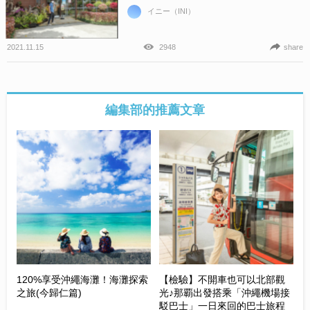
イニー（INI）
2021.11.15
2948
share
編集部的推薦文章
120%享受沖繩海灘！海灘探索
【檢驗】不開車也可以北部觀
之旅(今歸仁篇)
光♪那覇出發搭乘「沖繩機場接
駁巴士」一日來回的巴士旅程