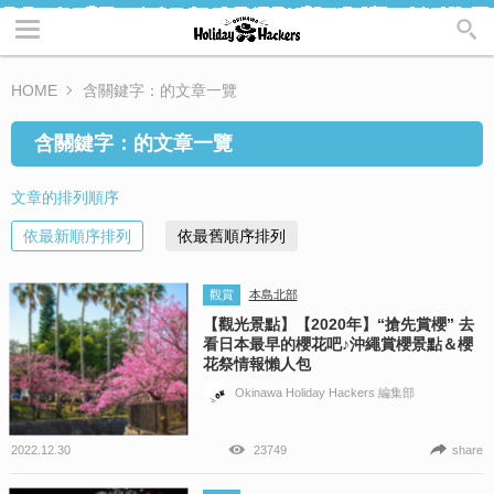
HOME
含關鍵字：的文章一覽
含關鍵字：的文章一覽
文章的排列順序
依最新順序排列
依最舊順序排列
觀賞
本島北部
【觀光景點】【2020年】“搶先賞櫻” 去
看日本最早的櫻花吧♪沖繩賞櫻景點＆櫻
花祭情報懶人包
Okinawa Holiday Hackers 編集部
2022.12.30
23749
share