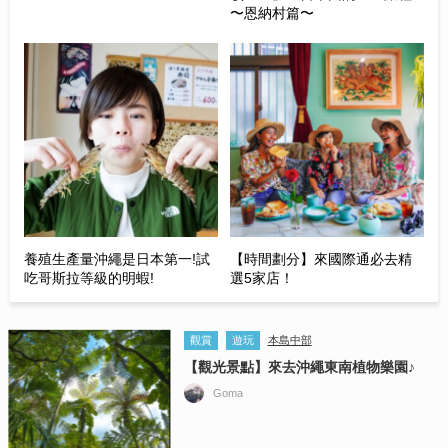
〜恩納村篇〜
養殖生產量沖繩是日本第一!試
【時間劃分】來國際通必去精
吃哥斯拉等級的明蝦!
選5家店！
觀賞
遊玩
本島中部
【觀光景點】來去沖繩東南植物樂園♪
Goma