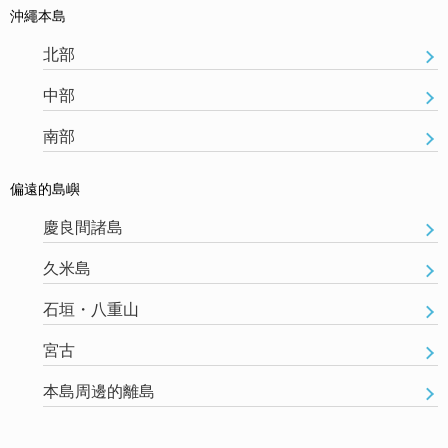
沖繩本島
北部
中部
南部
偏遠的島嶼
慶良間諸島
久米島
石垣・八重山
宮古
本島周邊的離島