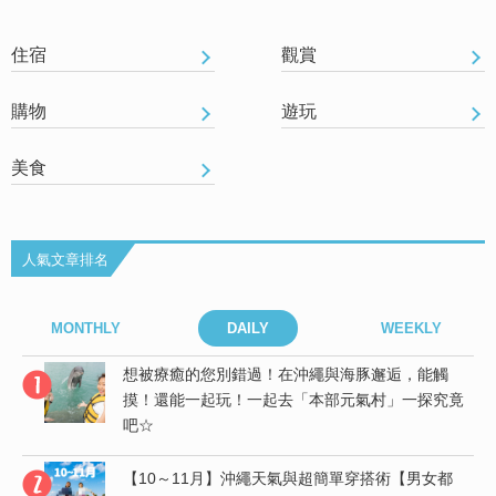
住宿
觀賞
購物
遊玩
美食
人氣文章排名
MONTHLY
DAILY
WEEKLY
想被療癒的您別錯過！在沖繩與海豚邂逅，能觸
島
摸！還能一起玩！一起去「本部元氣村」一探究竟
吧☆
【10～11月】沖繩天氣與超簡單穿搭術【男女都
竟