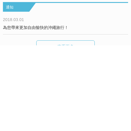
通知
2018.03.01
為您帶來更加自由愉快的沖繩旅行！
查看更多
闗於Okinawa Holiday Hackers
We are Hackers！
諮詢/採訪委託
讓我們一起度過High翻天的沖繩假期吧！！！