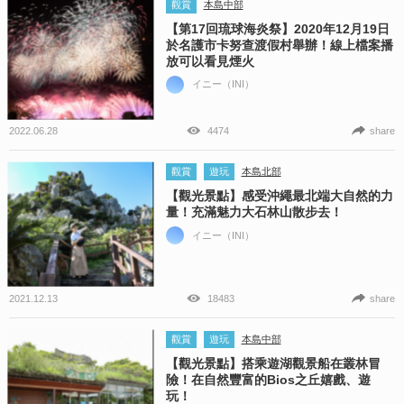
觀賞
本島中部
【第17回琉球海炎祭】2020年12月19日
於名護市卡努查渡假村舉辦！線上檔案播
放可以看見煙火
イニー（INI）
2022.06.28
4474
share
觀賞
遊玩
本島北部
【觀光景點】感受沖繩最北端大自然的力
量！充滿魅力大石林山散步去！
イニー（INI）
2021.12.13
18483
share
觀賞
遊玩
本島中部
【觀光景點】搭乘遊湖觀景船在叢林冒
險！在自然豐富的Bios之丘嬉戲、遊
玩！