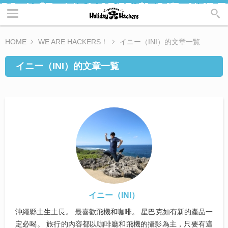
HOME
WE ARE HACKERS！
イニー（INI）的文章一覧
イニー（INI）的文章一覧
イニー（INI）
沖繩縣土生土長。 最喜歡飛機和咖啡。 星巴克如有新的產品一
定必喝。 旅行的內容都以咖啡廳和飛機的攝影為主，只要有這