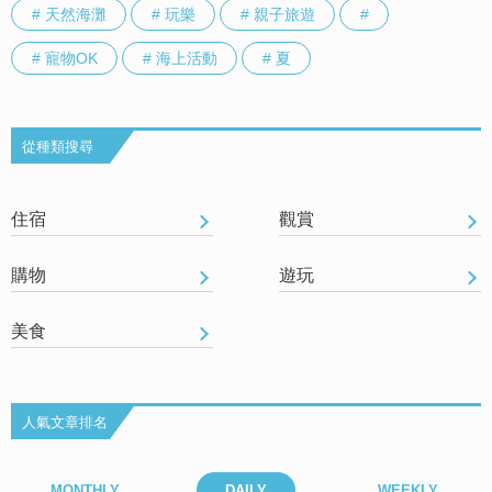
# 天然海灘
# 玩樂
# 親子旅遊
#
# 寵物OK
# 海上活動
# 夏
從種類搜尋
住宿
觀賞
購物
遊玩
美食
人氣文章排名
MONTHLY
DAILY
WEEKLY