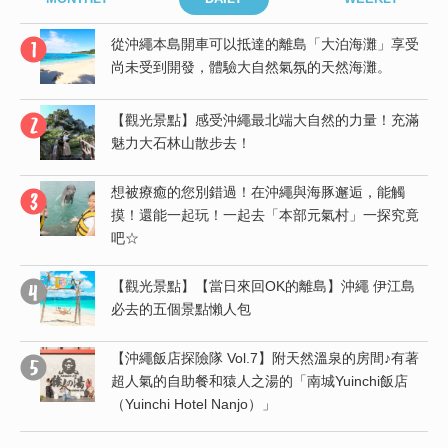
島
從沖繩本島開車可以抵達的離島「大泊海灘」享受
尚未受到開發，體驗大自然氣氛的天然海灘。
【觀光景點】感受沖繩最北端大自然的力量！充滿
竟
魅力大石林山散步去！
想被療癒的您別錯過！在沖繩與海豚邂逅，能觸
受
摸！還能一起玩！一起去「本部元氣村」一探究竟
吧☆
度
【觀光景點】【當日來回OK的離島】沖繩 伊江島
必去的五個景點懶人包
【沖繩飯店探險隊 Vol.7】附天然溫泉的房間♪有著
行
超人氣的自助餐和猿人之湯的「南城Yuinchi飯店
（Yuinchi Hotel Nanjo）」