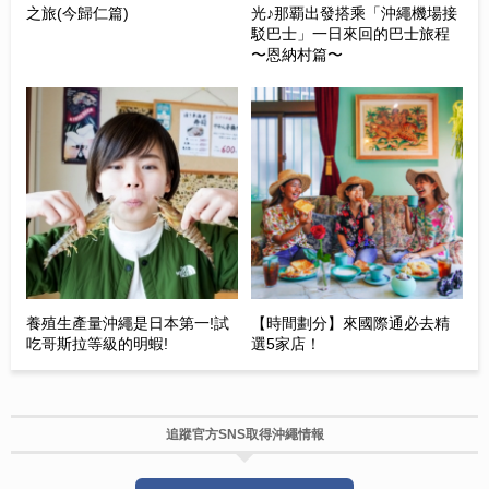
之旅(今歸仁篇)
光♪那覇出發搭乘「沖繩機場接
駁巴士」一日來回的巴士旅程
〜恩納村篇〜
養殖生產量沖繩是日本第一!試
【時間劃分】來國際通必去精
吃哥斯拉等級的明蝦!
選5家店！
追蹤官方SNS取得沖繩情報