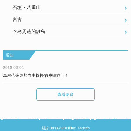
石垣・八重山
宮古
本島周邊的離島
通知
2018.03.01
為您帶來更加自由愉快的沖繩旅行！
查看更多
闗於Okinawa Holiday Hackers