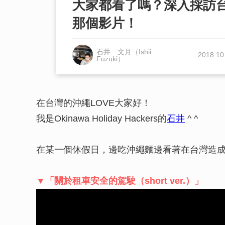
大家都看了嗎？深入採訪台
那個影片！
石井 文月（Ishii
2018.10
Fuzuki）
在台灣的沖繩LOVE大家好！
我是Okinawa Holiday Hackers的
石井
^ ^
在某一個休假日，邊吃沖繩麵邊看著在台灣造
▼「關於租車安全的駕駛（short ver.）」