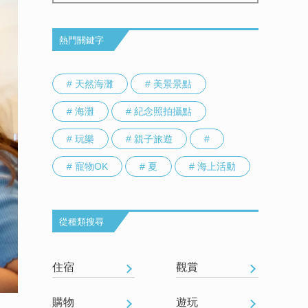
熱門關鍵字
# 天然海灘
# 美景景點
# 海灘
# 紀念照拍攝點
# 玩樂
# 親子旅遊
#
# 寵物OK
# 夏
# 海上活動
從種類搜尋
住宿
觀賞
購物
遊玩