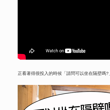
正看著得很投入的時候「請問可以坐在隔壁嗎?