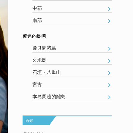
中部
南部
偏遠的島嶼
慶良間諸島
久米島
石垣・八重山
宮古
本島周邊的離島
通知