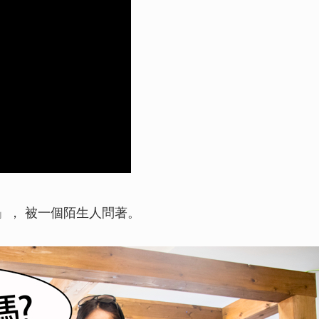
「大泊海灘」享受尚
發，體驗大自然氣氛
灘。
從沖繩本島開車可以
【伊計島】透明度數
然海灘！
【觀光景點】去了就
水納島的超開心行程
」， 被一個陌生人問著。