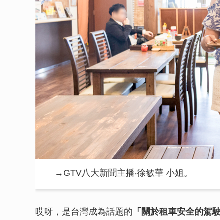
→GTV八大新聞主播‧徐敏華 小姐。
哎呀，是台灣成為話題的
「關於租車安全的駕