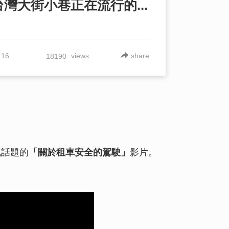
灣大街小巷正在流行的...
.16
views
share
18190
W
【觀光景點】【當日
島】沖繩 伊江島必
懶人包
成話題的
「關於租車安全的駕駛」
影片。
想被療癒的您別錯過
海豚邂逅，能觸摸！
玩！一起去「本部元
究竟吧☆
從沖繩本島開車可以