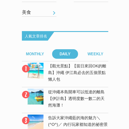
美食
人氣文章排名
EEKLY
MONTHLY
DAILY
WEEKLY
MONT
來回OK的離
【觀光景點】【當日來回OK的離
去的五個景點
島】沖繩 伊江島必去的五個景點
懶人包
！在沖繩與
從沖繩本島開車可以抵達的離島
還能一起
【伊計島】透明度數一數二的天
氣村」一探
然海灘！
告訴大家沖繩藍的海的魅力＼
抵達的離島
(^O^)／ 內行玩家都知道的祕密景