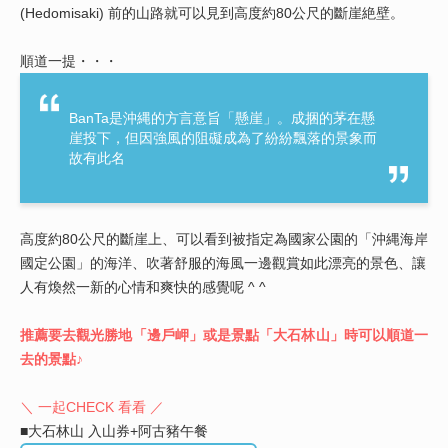
(Hedomisaki) 前的山路就可以見到高度約80公尺的斷崖絶壁。
順道一提・・・
BanTa是沖縄的方言意旨「懸崖」。成捆的茅在懸
崖投下，但因強風的阻礙成為了紛紛飄落的景象而
故有此名
高度約80公尺的斷崖上、可以看到被指定為國家公園的「沖縄海岸
國定公園」的海洋、吹著舒服的海風一邊觀賞如此漂亮的景色、讓
人有煥然一新的心情和爽快的感覺呢 ^ ^
推薦要去觀光勝地「邊戶岬」或是景點「大石林山」時可以順道一
去的景點♪
＼ 一起CHECK 看看 ／
■大石林山 入山券+阿古豬午餐