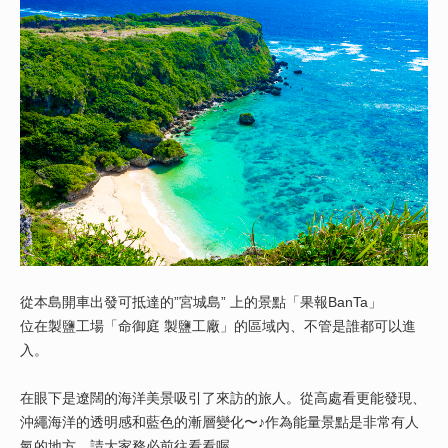
從本島開車出發可抵達的”宮城島” 上的景點「果報BanTa」
位在製鹽工場「命御庭 製鹽工廠」的區域內、不管是誰都可以進
入。
在眼下是遼闊的海洋美景吸引了來訪的旅人。從高處看更能發現、
沖繩海洋的透明感和藍色的漸層變化〜♪作為能量景點是非常有人
氣的地方、請大家務必前往看看喔。