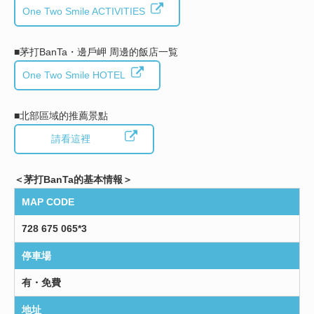
One Two Smile ACTIVITIES
■茅打BanTa・邊戶岬 周邊的飯店一覧
One Two Smile HOTEL
■北部區域的推薦景點
請看這裡
＜茅打BanTa的基本情報＞
MAP CODE
728 675 065*3
停車場
有・免費
地址