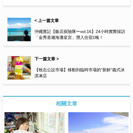
< 上一篇文章
沖繩實記【飯店探險隊ーvol.16】24小時實際採訪
「金秀喜瀨海灘皇宮」潛入住宿1晚！
下一篇文章 >
【牧志公設市場】移動到臨時市場的"新鮮"義式冰
淇淋店
相關文章