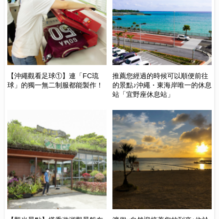
島
【沖繩觀看足球①】連「FC琉
推薦您經過的時候可以順便前往
【
球」的獨一無二制服都能製作！
的景點♪沖繩・東海岸唯一的休息
懷
站「宜野座休息站」
晚
穫