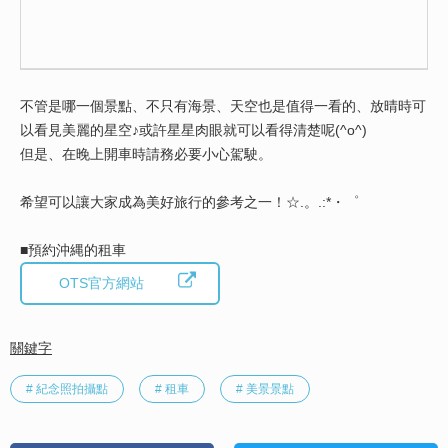
不管是哪一個景點、不只有海景、天空也是值得一看的、放晴時可
以看見美麗的星空♪或許星星肉眼就可以看得清楚呢(^o^)
但是、在晚上開車時請務必要小心駕駛。
希望可以讓大家成為美好旅行的參考之一！☆.。.:*・゜
■預約沖縄的租車
OTS官方網站
關鍵字
# 紀念照拍攝點
# 租車
# 美景景點