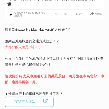
選
Okinawa Holiday Hackers
2019.11.08
share
5227
編集部
觀看Okinawa Holiday Hackers的大家好 ^ ^
說到在沖繩旅遊的交通方式就是！？
大部分的人都是 “開車”。
如果、在前往目的地的路途中可以順道去只有在沖繩才看的到的美
景景點是不是也很棒呢 (^o^)？
這次要介紹兜風中順道可去的美景景點，將分別在本島北部・中
部・南部推薦各一處。
▼沖繩旅行中的車輛已經預約好了嗎？
OTS官方網站