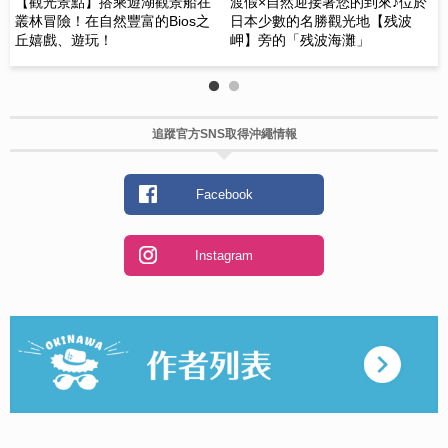
【觀光景點】搭乘遊湖觀景船在
渡假×自然迎接著您的到來♪位於
1
叢林冒險！在自然豐富的Bios之
日本少數的名勝觀光地【残波
滿
丘嬉戲、遊玩！
岬】旁的「残波海灘」
追蹤官方SNS取得沖繩情報
Facebook
Instagram