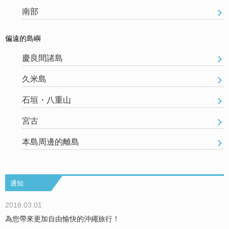
南部
偏遠的島嶼
慶良間諸島
久米島
石垣・八重山
宮古
本島周邊的離島
通知
2018.03.01
為您帶來更加自由愉快的沖繩旅行！