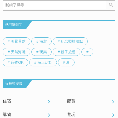
熱門關鍵字
# 美景景點
# 海灘
# 紀念照拍攝點
# 天然海灘
# 玩樂
# 親子旅遊
#
# 寵物OK
# 海上活動
# 夏
從種類搜尋
住宿
觀賞
購物
遊玩