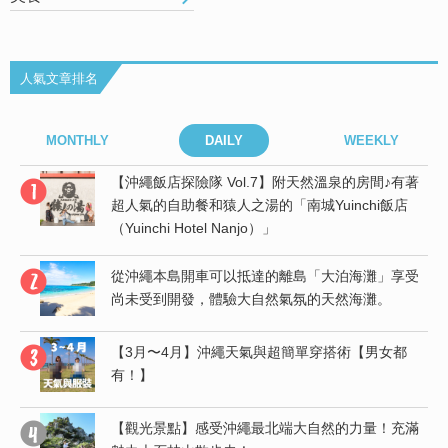
人氣文章排名
MONTHLY
DAILY
WEEKLY
【沖繩飯店探險隊 Vol.7】附天然溫泉的房間♪有著
島
超人氣的自助餐和猿人之湯的「南城Yuinchi飯店
（Yuinchi Hotel Nanjo）」
從沖繩本島開車可以抵達的離島「大泊海灘」享受
竟
尚未受到開發，體驗大自然氣氛的天然海灘。
受
【3月〜4月】沖繩天氣與超簡單穿搭術【男女都
有！】
度
【觀光景點】感受沖繩最北端大自然的力量！充滿