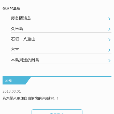
偏遠的島嶼
慶良間諸島
久米島
石垣・八重山
宮古
本島周邊的離島
通知
2018.03.01
為您帶來更加自由愉快的沖繩旅行！