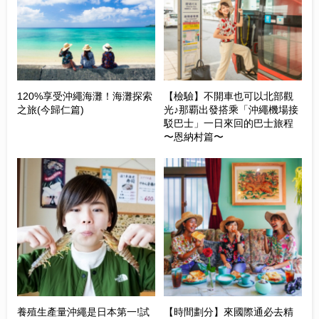
120%享受沖繩海灘！海灘探索
【檢驗】不開車也可以北部觀
之旅(今歸仁篇)
光♪那覇出發搭乘「沖繩機場接
駁巴士」一日來回的巴士旅程
〜恩納村篇〜
養殖生產量沖繩是日本第一!試
【時間劃分】來國際通必去精