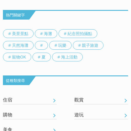
熱門關鍵字
# 美景景點
# 海灘
# 紀念照拍攝點
# 天然海灘
#
# 玩樂
# 親子旅遊
# 寵物OK
# 夏
# 海上活動
從種類搜尋
住宿
觀賞
購物
遊玩
美食