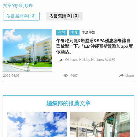
文章的排列順序
依最新順序排列
依最舊順序排列
住宿
美食
本島中部
午餐吃到飽&岩盤浴&SPA優惠套餐讓自
己放鬆一下♪「EM沖繩哥斯達黎加Spa度
假酒店」
Okinawa Holiday Hackers 編集部
2019.04.03
4467
share
編集部的推薦文章