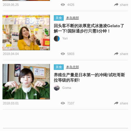
2018.06.25
4426
share
美食
本岛南部
回头客不断的浓厚意式冰激凌Gelato了
解一下!国际通步行只需3分钟！
Yuri
2018.04.04
5803
share
美食
本岛北部
养殖生产量是日本第一的冲绳!试吃哥斯
拉等级的车虾!
Goma
2018.03.01
7107
share