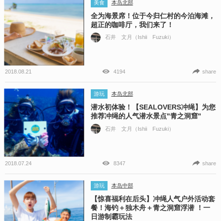
美食
本岛北部
全为海景席！位于今归仁村的今泊海滩，
超正的咖啡厅，我们来了！
石井 文月（Ishii Fuzuki）
2018.08.21
4194
share
游玩
本岛北部
潜水初体验！【SEALOVERS冲绳】为您
推荐冲绳的人气潜水景点"青之洞窟"
石井 文月（Ishii Fuzuki）
2018.07.24
8347
share
游玩
本岛中部
【惊喜福利在后头】冲绳人气户外活动套
餐！海钓＋独木舟＋青之洞窟浮潜 ！一
日游制霸玩法