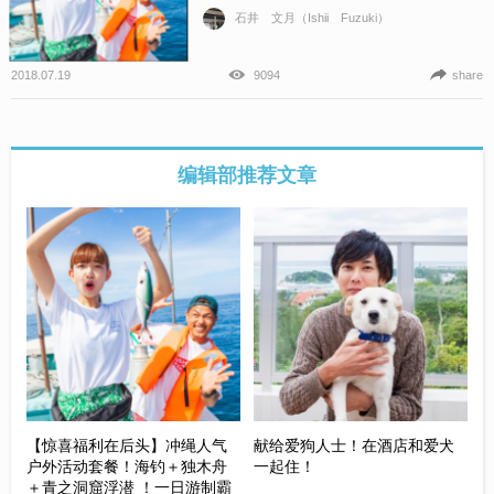
石井 文月（Ishii Fuzuki）
2018.07.19
9094
share
编辑部推荐文章
【惊喜福利在后头】冲绳人气
献给爱狗人士！在酒店和爱犬
户外活动套餐！海钓＋独木舟
一起住！
＋青之洞窟浮潜 ！一日游制霸