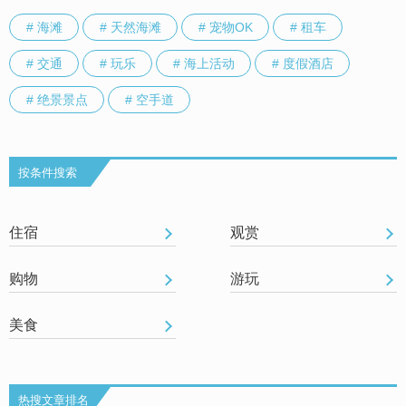
# 海滩
# 天然海滩
# 宠物OK
# 租车
# 交通
# 玩乐
# 海上活动
# 度假酒店
# 绝景景点
# 空手道
按条件搜索
住宿
观赏
购物
游玩
美食
热搜文章排名