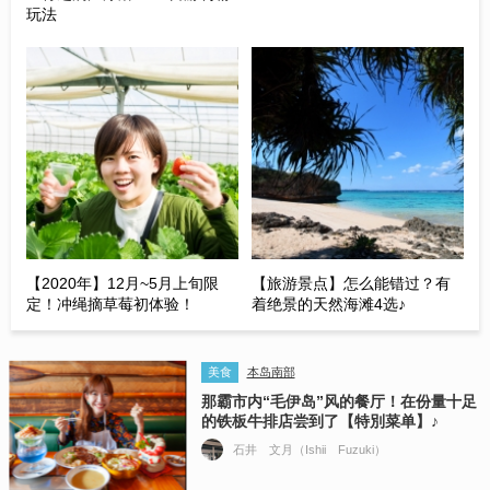
玩法
【2020年】12月~5月上旬限
【旅游景点】怎么能错过？有
定！冲绳摘草莓初体验！
着绝景的天然海滩4选♪
美食
本岛南部
那霸市内“毛伊岛”风的餐厅！在份量十足
的铁板牛排店尝到了【特別菜单】♪
石井 文月（Ishii Fuzuki）