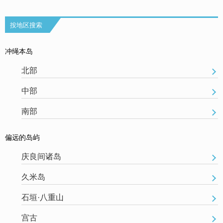
按地区搜索
冲绳本岛
北部
中部
南部
偏远的岛屿
庆良间诸岛
久米岛
石垣·八重山
宫古