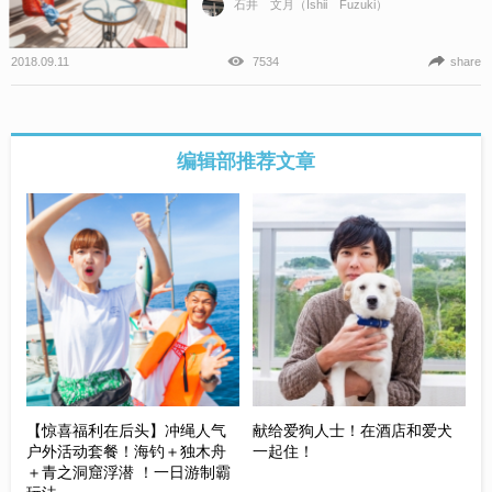
石井 文月（Ishii Fuzuki）
2018.09.11
7534
share
编辑部推荐文章
【惊喜福利在后头】冲绳人气
献给爱狗人士！在酒店和爱犬
户外活动套餐！海钓＋独木舟
一起住！
＋青之洞窟浮潜 ！一日游制霸