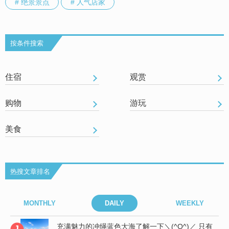
# 绝景景点
# 人气店家
按条件搜索
住宿
观赏
购物
游玩
美食
热搜文章排名
MONTHLY
DAILY
WEEKLY
“伊
充满魅力的冲绳蓝色大海了解一下＼(^O^)／ 只有