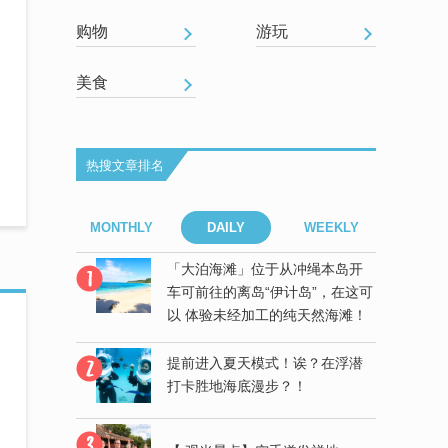
购物
游玩
美食
热搜文章排名
EEKLY
MONTHLY
DAILY
WEEKLY
MONT
冲绳本岛开
「大泊海滩」位于从冲绳本岛开
岛”，在这可
车可前往的离岛“伊计岛”，在这可
纯天然海滩！
以 体验未经加工的纯天然海滩！
诶？在浮潜
提前进入夏天模式！诶？在浮潜
！
打卡胜地海底漫步？！
日本租车时