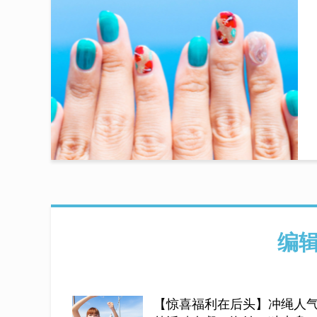
编
【惊喜福利在后头】冲绳人