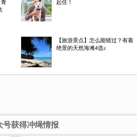
＋青
起住！
需注意的10项守则。
法
充满魅力的冲绳蓝色
下＼(^O^)／ 只有
天然海滩景点♪
【旅游景点】怎么能错过？有着
绝景的天然海滩4选♪
前往海中道路兜风的
吃喝玩乐的行程给你
众号获得冲绳情报