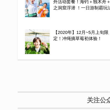
外活动套餐！海钓＋独木舟
之洞窟浮潜 ！一日游制霸玩
【2020年】12月~5月上旬限
定！冲绳摘草莓初体验！
关注公