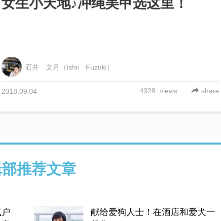
女生小天地♪冲绳美甲选这里！
石井 文月（Ishii Fuzuki）
4328
views
share
2018.09.04
W
「大泊海滩」位于从
车可前往的离岛“伊计
以 体验未经加工的
辑部推荐文章
提前进入夏天模式！
打卡胜地海底漫步？
气户
献给爱狗人士！在酒店和爱犬一
赴日旅行前必读！在