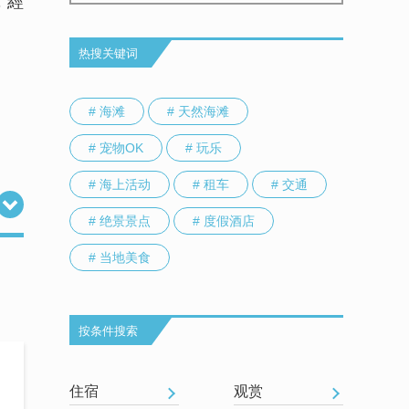
，經
热搜关键词
# 海滩
# 天然海滩
# 宠物OK
# 玩乐
# 海上活动
# 租车
# 交通
# 绝景景点
# 度假酒店
# 当地美食
按条件搜索
住宿
观赏