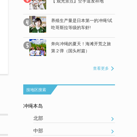
【 观光景点】空手道发祥地
大海了解一
养殖生产量是日本第一的冲绳!试
少数人才知道的
吃哥斯拉等级的车虾!
奔向冲绳的夏天！海滩开荒之旅
朋友必看！
第２弹（国头村篇）
安排上了！
查看更多
按地区搜索
冲绳本岛
北部
中部