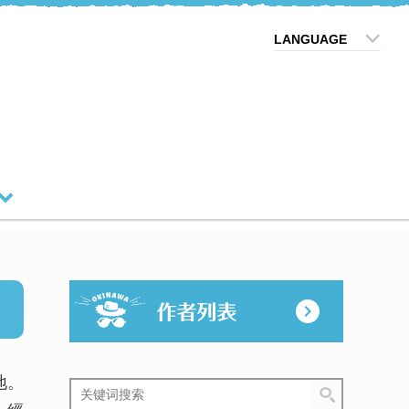
LANGUAGE
地。