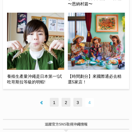
〜恩納村篇〜
養殖生產量沖繩是日本第一!試
【時間劃分】來國際通必去精
吃哥斯拉等級的明蝦!
選5家店！
1
2
3
4
追蹤官方SNS取得沖繩情報