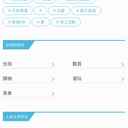
# 天然海灘
#
# 玩樂
# 親子旅遊
# 寵物OK
# 夏
# 海上活動
從種類搜尋
住宿
觀賞
購物
遊玩
美食
人氣文章排名