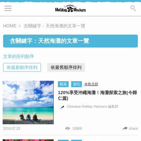
HOME
含關鍵字：天然海灘的文章一覽
含關鍵字：天然海灘的文章一覽
文章的排列順序
依最新順序排列
依最舊順序排列
觀賞
遊玩
本島北部
120%享受沖繩海灘！海灘探索之旅(今歸
仁篇)
Okinawa Holiday Hackers 編集部
2018.07.23
10669
share