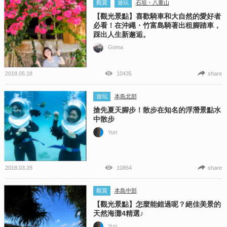
觀賞
遊玩
石垣・八重山
【觀光景點】喜歡騎車和大自然的愛好者
必看！在沖繩・竹富島騎著出租腳踏車，
踩出人生新邂逅。
Goma
2018.05.18
10435
share
遊玩
本島北部
搶先夏天腳步！散步在知名的浮潛景點水
中散步
Yuri
2018.03.28
10864
share
觀賞
本島中部
【觀光景點】怎麼能錯過呢？絕佳美景的
天然海灘4精選♪
Yuri