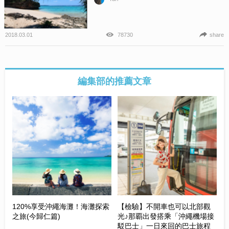
2018.03.01
78730
share
編集部的推薦文章
120%享受沖繩海灘！海灘探索
【檢驗】不開車也可以北部觀
之旅(今歸仁篇)
光♪那覇出發搭乘「沖繩機場接
駁巴士」一日來回的巴士旅程