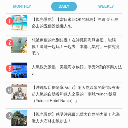
MONTHLY
DAILY
WEEKLY
島
【觀光景點】【當日來回OK的離島】沖繩 伊江島
必去的五個景點懶人包
想被療癒的您別錯過！在沖繩與海豚邂逅，能觸
竟
摸！還能一起玩！一起去「本部元氣村」一探究竟
吧☆
受
人氣觀光景點「美麗海水族館」享受2倍的享樂方法
♪
【沖繩飯店探險隊 Vol.7】附天然溫泉的房間♪有著
度
超人氣的自助餐和猿人之湯的「南城Yuinchi飯店
（Yuinchi Hotel Nanjo）」
行
【觀光景點】感受沖繩最北端大自然的力量！充滿
魅力大石林山散步去！