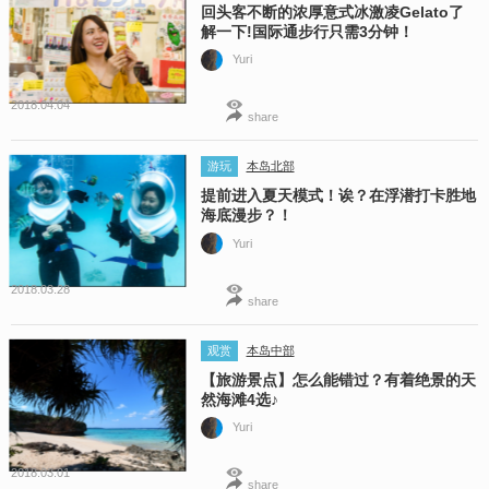
回头客不断的浓厚意式冰激凌Gelato了
解一下!国际通步行只需3分钟！
Yuri
2018.04.04
share
游玩
本岛北部
提前进入夏天模式！诶？在浮潜打卡胜地
海底漫步？！
Yuri
2018.03.28
share
观赏
本岛中部
【旅游景点】怎么能错过？有着绝景的天
然海滩4选♪
Yuri
2018.03.01
share