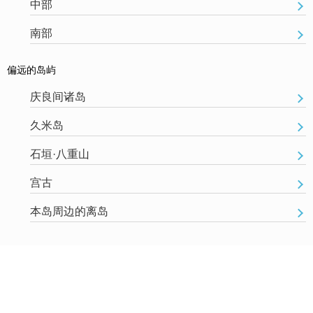
中部
南部
偏远的岛屿
庆良间诸岛
久米岛
石垣·八重山
宫古
本岛周边的离岛
通知
2018.03.01