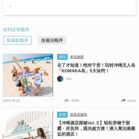
。
排列文章顺序
按最新顺序
按最旧顺序
游玩
本岛南部
去了才知道！绝对干货！玩转冲绳无人岛
「KOMAKA岛」5大诀窍！
Yuri
2018.08.22
8946
share
住宿
庆良间诸岛
【冲绳酒店探秘Vol.３】轻松穿梭于那
霸・庆良间，观光超方便！潜入离泊港最
近的酒店！