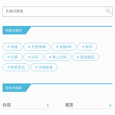
热搜关键词
# 海滩
# 天然海滩
# 宠物OK
# 租车
# 交通
# 玩乐
# 海上活动
# 度假酒店
# 绝景景点
# 当地美食
按条件搜索
住宿
观赏