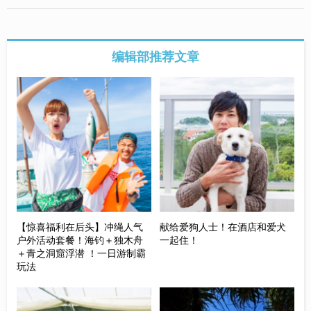
编辑部推荐文章
【惊喜福利在后头】冲绳人气
献给爱狗人士！在酒店和爱犬
户外活动套餐！海钓＋独木舟
一起住！
＋青之洞窟浮潜 ！一日游制霸
玩法