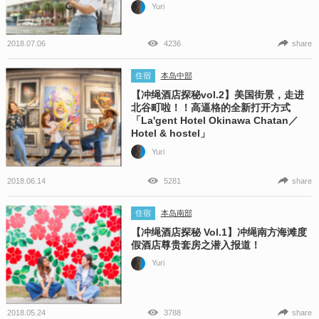
Yuri
2018.07.06
4236
share
住宿
本岛中部
【冲绳酒店探秘vol.2】美国街景，走进
北谷町啦！！高逼格的全新打开方式
「La'gent Hotel Okinawa Chatan／
Hotel & hostel」
Yuri
2018.06.14
5281
share
住宿
本岛南部
【冲绳酒店探秘 Vol.1】冲绳南方海滩度
假酒店尊贵套房之潜入报道！
Yuri
2018.05.24
3788
share