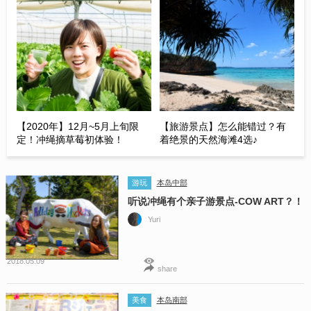
【2020年】12月~5月上旬限
【旅游景点】怎么能错过？有
定！冲绳摘草莓初体验！
着绝景的天然海滩4选♪
游玩
本岛中部
听说冲绳有个亲子游景点-COW ART？！
Yuri
2018.05.09
share
美食
本岛南部