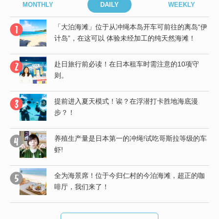
MONTHLY
DAILY
WEEKLY
“伊
「大泊海滩」位于从冲绳本岛开车可前往的离岛“伊
计岛”，在这可以 体验未经加工的纯天然海滩！
赴日旅行前必读！在日本租车时需注意的10项守
则。
提前进入夏天模式！诶？在浮潜打卡胜地海底漫
步？！
有
养殖生产量是日本第一的冲绳!试吃哥斯拉等级的车
虾!
给
全为海景席！位于今归仁村的今泊海滩，超正的咖
啡厅，我们来了！