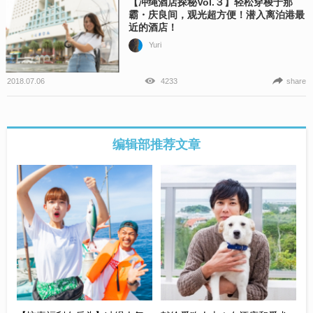
【冲绳酒店探秘Vol.３】轻松穿梭于那
霸・庆良间，观光超方便！潜入离泊港最
近的酒店！
Yuri
2018.07.06
4233
share
编辑部推荐文章