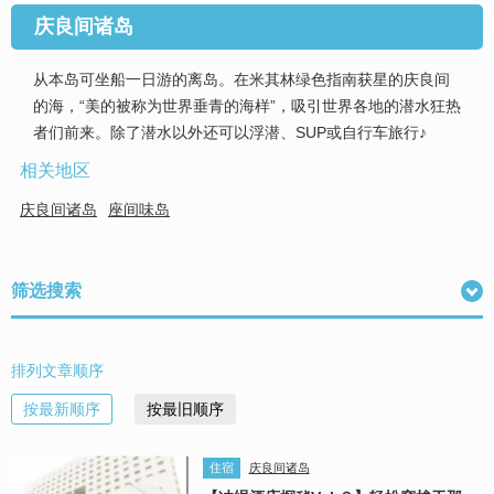
庆良间诸岛
从本岛可坐船一日游的离岛。在米其林绿色指南获星的庆良间
的海，“美的被称为世界垂青的海样”，吸引世界各地的潜水狂热
者们前来。除了潜水以外还可以浮潜、SUP或自行车旅行♪
相关地区
庆良间诸岛
座间味岛
筛选搜索
排列文章顺序
按最新顺序
按最旧顺序
住宿
庆良间诸岛