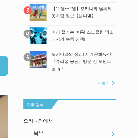
나와 날씨와
【12월〜2월】오키나와 날씨와
】
옷차림 정보【남녀별】
와의 유일한
미리 즐기는 여름! 스노클링 명소
만드는 「류
에서의 수중 산책!
에서 하나뿐인
 제작!
오키나와의 상징! 세계문화유산
『슈리성 공원』방문 전 포인트
모」에 가봤
꿀Tip!
더보기
지역 검색
오키나와에서
북부