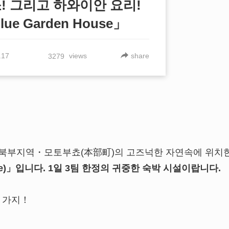
! 그리고 하와이안 요리!
 Garden House」
.17
views
share
3279
W
인기 관광 명소「츄
 북부지역・모토부쵸(本部町)의 고즈넉한 자연속에 위치
관」을 2배로 즐기는
ouse)」입니다. 1일 3팀 한정의 귀중한 숙박 시설이랍니다.
아는 사람만 안다는 
치♪ 오키나와의 파~란
두 가지！
력에 푹 빠진＼(^O^)
위한 정보!