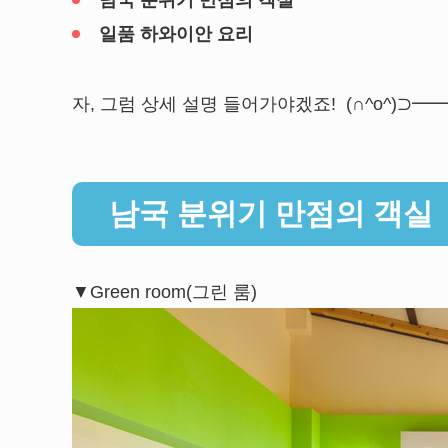
남국 분위기 만점의 객실
일품 하와이안 요리
자, 그럼 상세 설명 들어가야겠죠! (∩^o^)⊃━━☆
남국 분위기 만점의 객실
▼Green room(그린 룸)