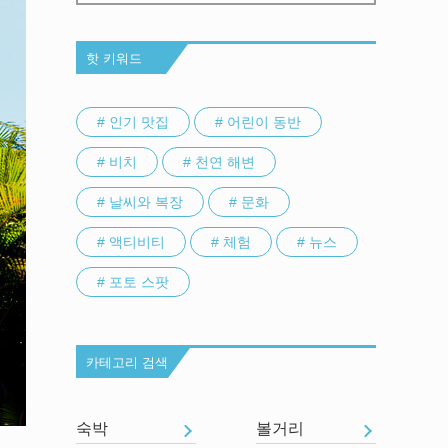
핫 키워드
# 인기 맛집
# 어린이 동반
# 비치
# 천연 해변
# 날씨와 복장
# 문화
# 액티비티
# 체험
# 뉴스
# 포토 스팟
카테고리 검색
숙박
볼거리