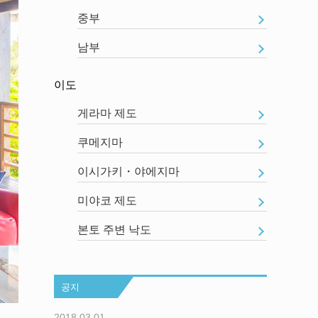
중부
남부
이도
게라마 제도
쿠메지마
이시가키・야에지마
미야코 제도
본토 주변 낙도
공지
2018.03.01