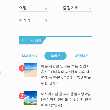
쇼핑
즐길거리
먹거리
인기기사 랭킹
EEKLY
MONTHLY
DAILY
WEEKLY
MONT
아는 사람만 안다는 히든 천연 비
라우미 수족
치♪ 오키나와의 파~란 바다의 매
한
 방법♪
력에 푹 빠진＼(^O^)／YOU 만을
위한 정보!
히든 천연 비
 바다의 매
이시가키섬 혼자서 총알여행 3일
／YOU 만을
! 어디까지 만끽할 수 있는지 전격
해부 ! (2일째)