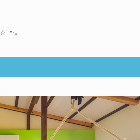
【12월〜2월】오키
옷차림 정보【남녀별
【관광 명소】오키나
ﾟ.*･｡
일본도 장인과 함께 
큐 나이프」 ! 세계
나만의 페이퍼 나이프
새롭게 태어난「만좌
습니다！