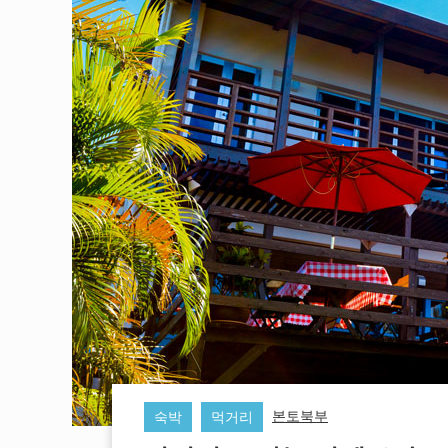
본토북부
숙박
먹거리