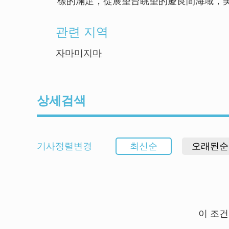
樣的滿足，從展望台眺望的慶良間海域，
관련 지역
자마미지마
상세검색
기사정렬변경
최신순
오래된순
이 조건