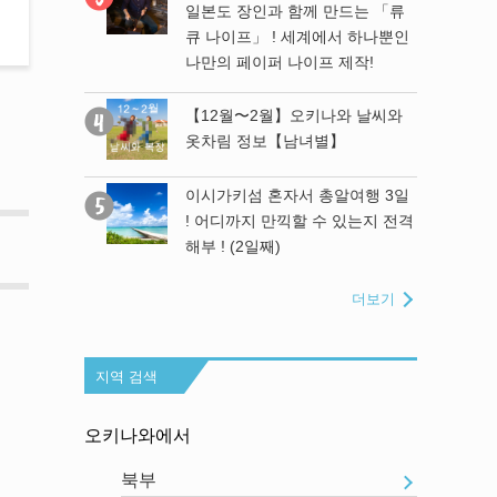
일본도 장인과 함께 만드는 「류
나와 날씨와
큐 나이프」 ! 세계에서 하나뿐인
】
나만의 페이퍼 나이프 제작!
와의 유일한
【12월〜2월】오키나와 날씨와
만드는 「류
옷차림 정보【남녀별】
에서 하나뿐인
 제작!
이시가키섬 혼자서 총알여행 3일
! 어디까지 만끽할 수 있는지 전격
모」에 가봤
해부 ! (2일째)
더보기
지역 검색
오키나와에서
북부