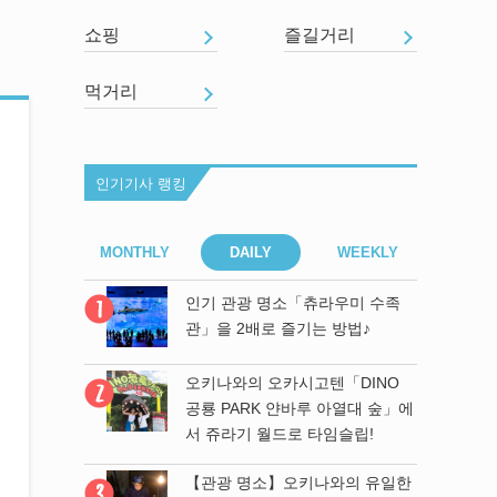
쇼핑
즐길거리
먹거리
인기기사 랭킹
EEKLY
MONTHLY
DAILY
WEEKLY
MONT
라우미 수족
인기 관광 명소「츄라우미 수족
 방법♪
관」을 2배로 즐기는 방법♪
히든 천연 비
오키나와의 오카시고텐「DINO
 바다의 매
공룡 PARK 얀바루 아열대 숲」에
／YOU 만을
서 쥬라기 월드로 타임슬립!
【관광 명소】오키나와의 유일한