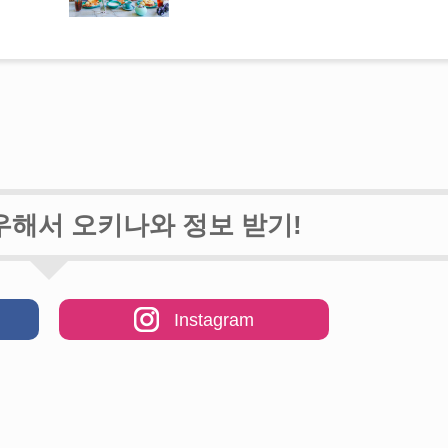
【12월〜2월】오키
옷차림 정보【남녀별
【관광 명소】오키나
일본도 장인과 함께 
큐 나이프」 ! 세계
나만의 페이퍼 나이프
새롭게 태어난「만좌
우해서 오키나와 정보 받기!
습니다！
Instagram