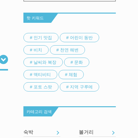
핫 키워드
# 인기 맛집
# 어린이 동반
# 비치
# 천연 해변
# 날씨와 복장
# 문화
# 액티비티
# 체험
# 포토 스팟
# 지역 구루메
카테고리 검색
숙박
볼거리