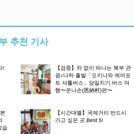
부 추천 기사
자!
【검증】차 없이 떠나는 북부 관
W
광♪나하 출발「오키나와 에어포
인기 관광 명소「츄
트 셔틀버스」당일치기 버스 여
관」을 2배로 즐기는
행〜온나손(恩納村)편〜
아는 사람만 안다는 
치♪ 오키나와의 파~란
일본
【시간대별】국제거리 반드시
력에 푹 빠진＼(^O^)
의
가고 싶은 곳 Best 5!
위한 정보!
았습