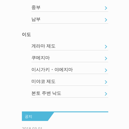
중부
남부
이도
게라마 제도
쿠메지마
이시가키・야에지마
미야코 제도
본토 주변 낙도
공지
2018.03.01